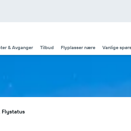
ter & Avganger
Tilbud
Flyplasser nære
Vanlige spør
 Flystatus