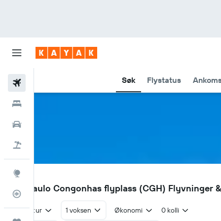
Søk
Flystatus
Ankoms
Fly
Hoteller
Leiebiler
Pakkereiser
Utforsk
CGH
São Paulo Congonhas flyplass (CGH) Flyvninger &
Flysporer
Tur/retur
1 voksen
Økonomi
0 kolli