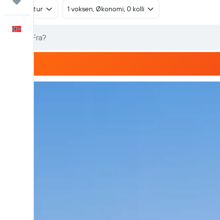
Reiser
Tur/retur
1 voksen, Økonomi, 0 kolli
Norsk