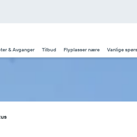
ter & Avganger
Tilbud
Flyplasser nære
Vanlige spør
tus