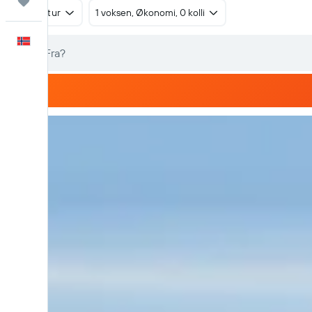
Reiser
Tur/retur
1 voksen, Økonomi, 0 kolli
Norsk