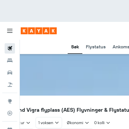
Søk
Flystatus
Ankoms
Fly
Hoteller
Leiebiler
Pakkereiser
Utforsk
AES
Ålesund Vigra flyplass (AES) Flyvninger & Flystat
Flysporer
Tur/retur
1 voksen
Økonomi
0 kolli