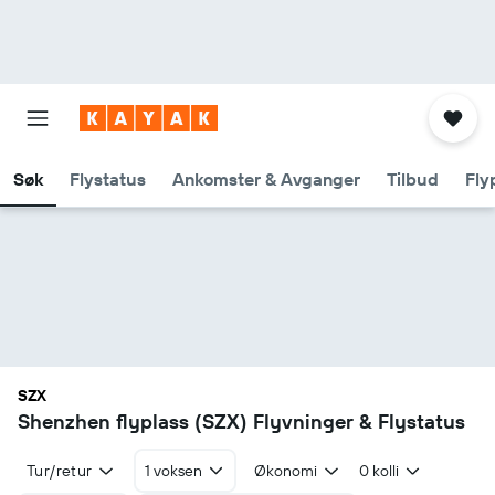
Søk
Flystatus
Ankomster & Avganger
Tilbud
Fly
SZX
Shenzhen flyplass (SZX) Flyvninger & Flystatus
Tur/retur
1 voksen
Økonomi
0 kolli