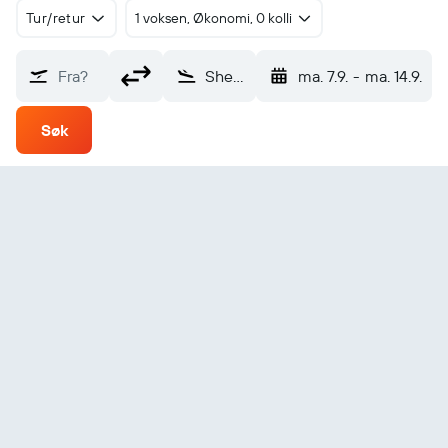
Tur/retur
1 voksen, Økonomi, 0 kolli
Fra?
Shenzhen (SZX)
ma. 7.9.
-
ma. 14.9.
Søk