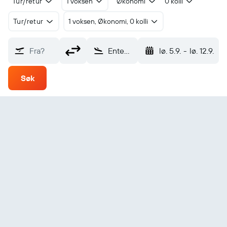
Tur/retur
1 voksen
Økonomi
0 kolli
Tur/retur
1 voksen, Økonomi, 0 kolli
Fra?
Entebbe/Kampala (EBB)
lø. 5.9.
-
lø. 12.9.
Søk