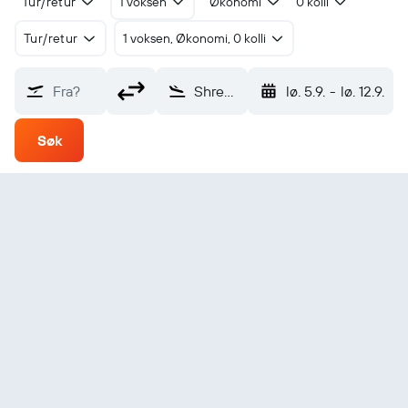
Tur/retur
1 voksen
Økonomi
0 kolli
Tur/retur
1 voksen, Økonomi, 0 kolli
Fra?
Shreveport (SHV)
lø. 5.9.
-
lø. 12.9.
Søk