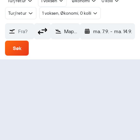
Tur/retur
1 voksen
Økonomi
0 kolli
Tur/retur
1 voksen, Økonomi, 0 kolli
Fra?
Maputo Intl (MPM)
ma. 7.9.
-
ma. 14.9.
Søk