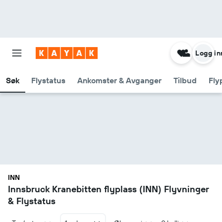
Logg in
Søk
Flystatus
Ankomster & Avganger
Tilbud
Fly
INN
Innsbruck Kranebitten flyplass (INN) Flyvninger
& Flystatus