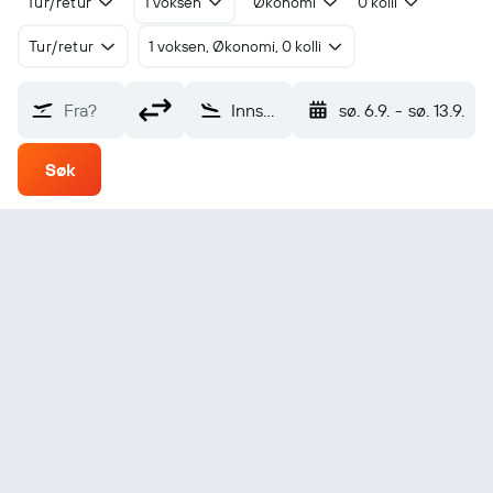
Tur/retur
1 voksen
Økonomi
0 kolli
Tur/retur
1 voksen, Økonomi, 0 kolli
Fra?
Innsbruck Kranebitten (INN)
sø. 6.9.
-
sø. 13.9.
Søk