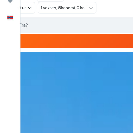
Reiser
Tur/retur
1 voksen, Økonomi, 0 kolli
Norsk