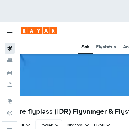
Søk
Flystatus
An
Fly
Hoteller
Leiebiler
Pakkereiser
Utforsk
IDR
Indore flyplass (IDR) Flyvninger & Flys
Flysporer
Tur/retur
1 voksen
Økonomi
0 kolli