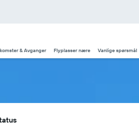
komster & Avganger
Flyplasser nære
Vanlige spørsmål
tatus