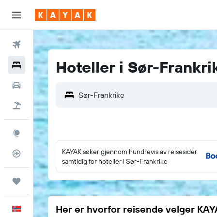
Fly
Hoteller i Sør-Frankri
Hoteller
Leiebiler
Pakkereiser
Utforsk
KAYAK søker gjennom hundrevis av reisesider
Flysporer
samtidig for hoteller i Sør-Frankrike
Reiser
Her er hvorfor reisende velger KA
Norsk