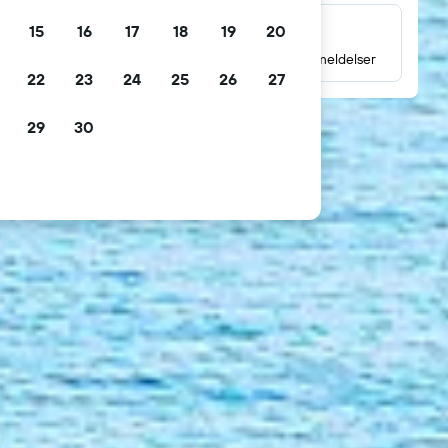
15
16
17
18
19
20
Millioner av gjesteanmeldelser
Les vurderinger basert på millioner av gjesteanmeldelser
22
23
24
25
26
27
29
30