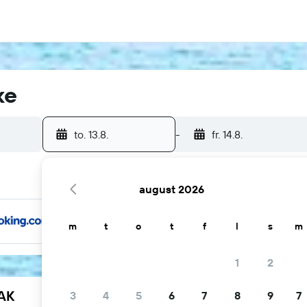
ke
to. 13.8.
-
fr. 14.8.
august 2026
m
t
o
t
f
l
s
m
1
2
YAK
3
4
5
6
7
8
9
7