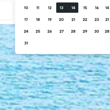
10
11
12
13
14
15
16
14
Filtre tilbudene dine
Filtrer etter gratis avbestilling, gratis frokost og mer
17
18
19
20
21
22
23
21
24
25
26
27
28
29
30
28
31