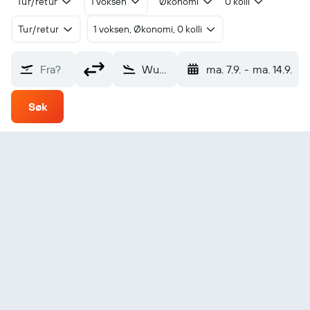
Tur/retur
1 voksen
Økonomi
0 kolli
Tur/retur
1 voksen, Økonomi, 0 kolli
Fra?
Wuhu Xuanzhou (WHA)
ma. 7.9.
-
ma. 14.9.
Søk