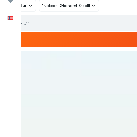
Reiser
Tur/retur
1 voksen, Økonomi, 0 kolli
Norsk