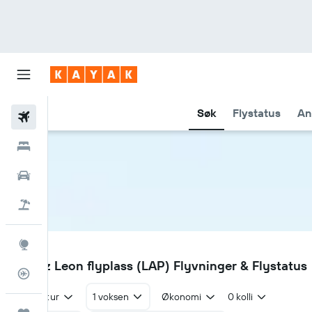
Søk
Flystatus
An
Fly
Hoteller
Leiebiler
Pakkereiser
Utforsk
LAP
La Paz Leon flyplass (LAP) Flyvninger & Flystatus
Flysporer
Tur/retur
1 voksen
Økonomi
0 kolli