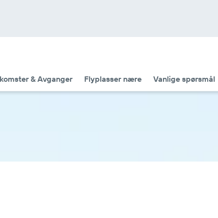
komster & Avganger
Flyplasser nære
Vanlige spørsmål