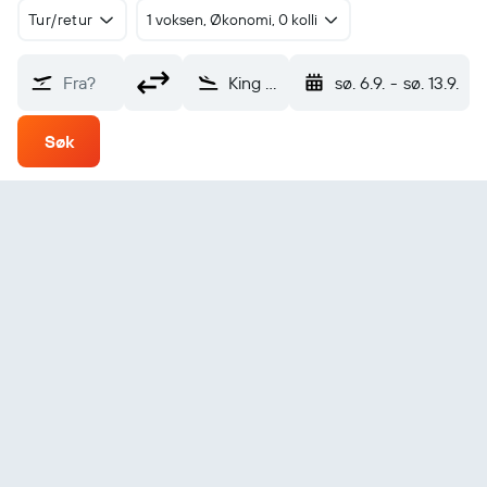
Tur/retur
1 voksen, Økonomi, 0 kolli
Fra?
King Island (KNS)
sø. 6.9.
-
sø. 13.9.
Søk