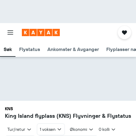
Søk
Flystatus
Ankomster & Avganger
Flyplasser n
KNS
King Island flyplass (KNS) Flyvninger & Flystatus
Tur/retur
1 voksen
Økonomi
0 kolli