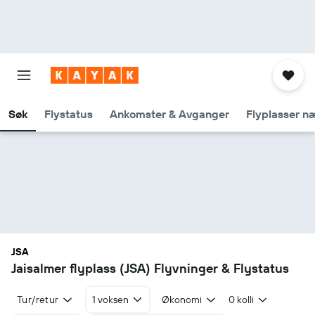
Søk
Flystatus
Ankomster & Avganger
Flyplasser n
JSA
Jaisalmer flyplass (JSA) Flyvninger & Flystatus
Tur/retur
1 voksen
Økonomi
0 kolli