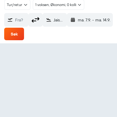
Tur/retur
1 voksen, Økonomi, 0 kolli
Fra?
Jaisalmer (JSA)
ma. 7.9.
-
ma. 14.9.
Søk