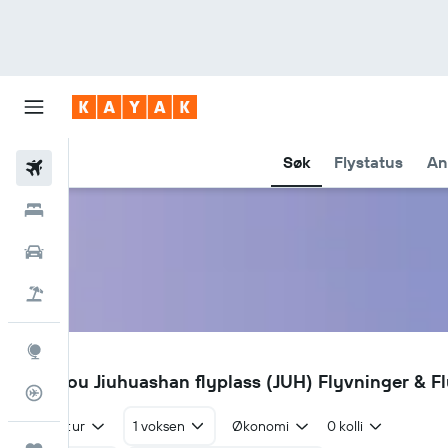
Søk
Flystatus
An
Fly
Hoteller
Leiebiler
Pakkereiser
Utforsk
JUH
Chizhou Jiuhuashan flyplass (JUH) Flyvninger & F
Flysporer
Tur/retur
1 voksen
Økonomi
0 kolli