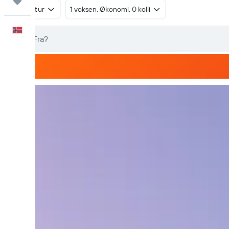
Reiser
Tur/retur
1 voksen, Økonomi, 0 kolli
Norsk