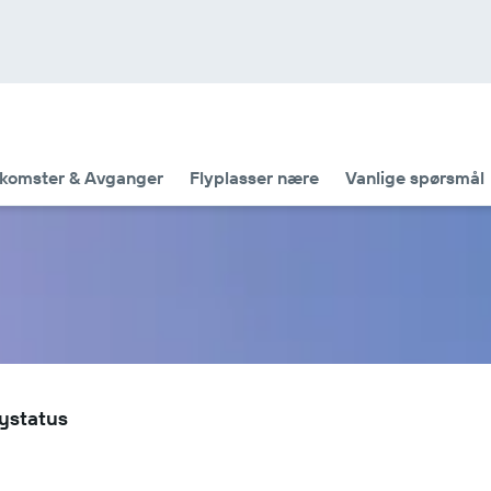
komster & Avganger
Flyplasser nære
Vanlige spørsmål
lystatus