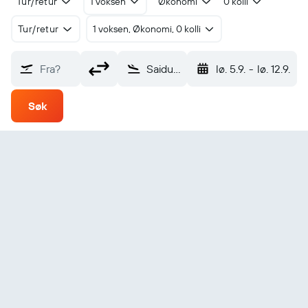
Tur/retur
1 voksen
Økonomi
0 kolli
Tur/retur
1 voksen, Økonomi, 0 kolli
Fra?
Saidu Sharif (SDT)
lø. 5.9.
-
lø. 12.9.
Søk