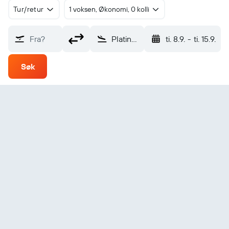
Tur/retur
1 voksen, Økonomi, 0 kolli
Fra?
Platinum (PTU)
ti. 8.9.
-
ti. 15.9.
Søk