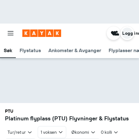
Logg in
Søk
Flystatus
Ankomster & Avganger
Flyplasser n
PTU
Platinum flyplass (PTU) Flyvninger & Flystatus
Tur/retur
1 voksen
Økonomi
0 kolli