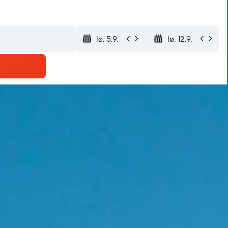
lø. 5.9.
lø. 12.9.