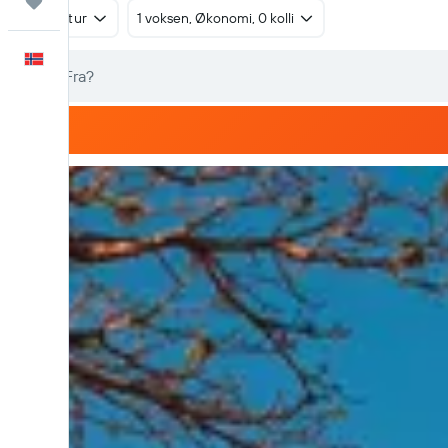
Reiser
Tur/retur
1 voksen, Økonomi, 0 kolli
Norsk