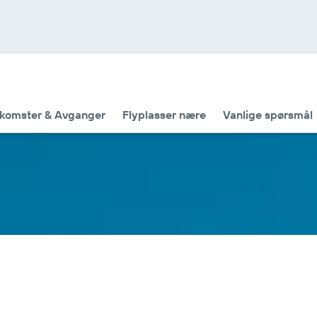
komster & Avganger
Flyplasser nære
Vanlige spørsmål