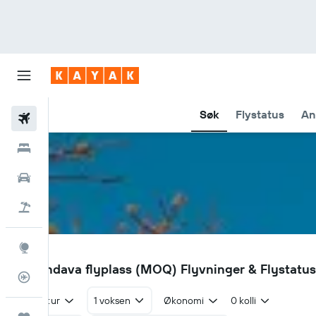
Søk
Flystatus
An
Fly
Hoteller
Leiebiler
Pakkereiser
Utforsk
MOQ
Morondava flyplass (MOQ) Flyvninger & Flystatus
Flysporer
Tur/retur
1 voksen
Økonomi
0 kolli