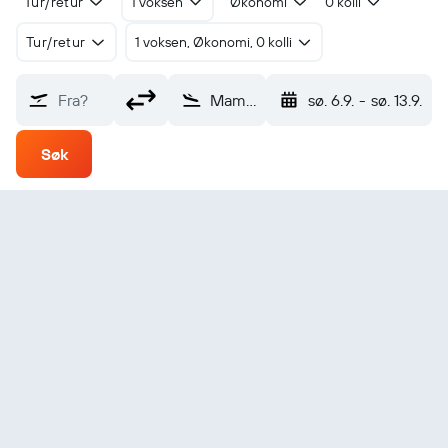
Tur/retur
1 voksen
Økonomi
0 kolli
Tur/retur
1 voksen, Økonomi, 0 kolli
Fra?
Mambajao (CGM)
sø. 6.9.
-
sø. 13.9.
Søk