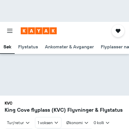
Søk
Flystatus
Ankomster & Avganger
Flyplasser n
KVC
King Cove flyplass (KVC) Flyvninger & Flystatus
Tur/retur
1 voksen
Økonomi
0 kolli