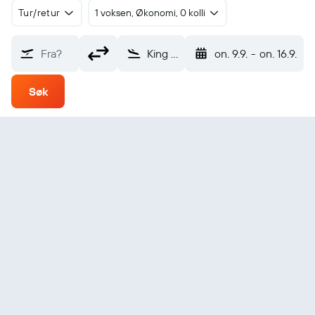
Tur/retur
1 voksen, Økonomi, 0 kolli
Fra?
King Cove (KVC)
on. 9.9.
-
on. 16.9.
Søk