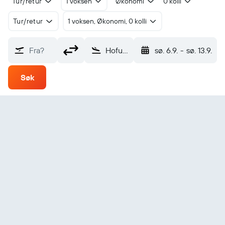
Tur/retur
1 voksen
Økonomi
0 kolli
Tur/retur
1 voksen, Økonomi, 0 kolli
Fra?
Hofuf Al-Ahsa (HOF)
sø. 6.9.
-
sø. 13.9.
Søk