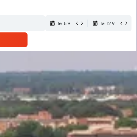
lø. 5.9.
lø. 12.9.