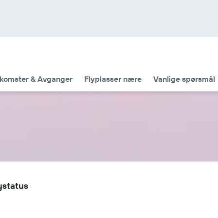
komster & Avganger
Flyplasser nære
Vanlige spørsmål
ystatus