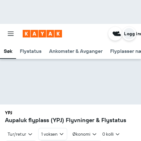
Logg in
Søk
Flystatus
Ankomster & Avganger
Flyplasser n
YPJ
Aupaluk flyplass (YPJ) Flyvninger & Flystatus
Tur/retur
1 voksen
Økonomi
0 kolli