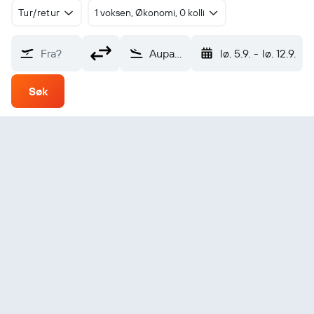
Tur/retur
1 voksen, Økonomi, 0 kolli
Fra?
Aupaluk (YPJ)
lø. 5.9.
-
lø. 12.9.
Søk