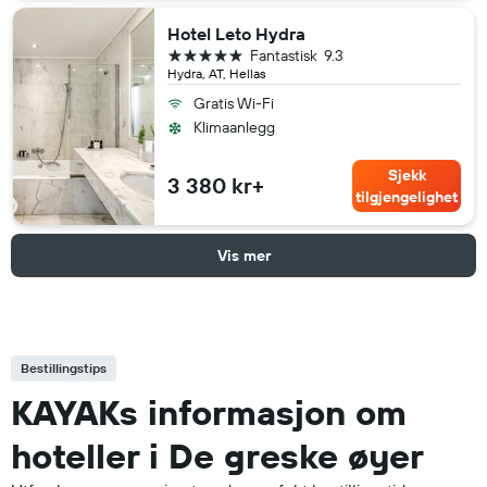
Hotel Leto Hydra
5 stjerner
Fantastisk
9.3
Hydra, AT, Hellas
Gratis Wi-Fi
Klimaanlegg
Sjekk
3 380 kr+
tilgjengelighet
Vis mer
Bestillingstips
KAYAKs informasjon om
hoteller i De greske øyer