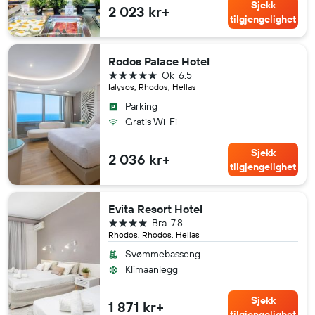
Sjekk
2 023 kr+
tilgjengelighet
Rodos Palace Hotel
5 stjerner
Ok
6.5
Ialysos, Rhodos, Hellas
Parking
Gratis Wi-Fi
Sjekk
2 036 kr+
tilgjengelighet
Evita Resort Hotel
4 stjerner
Bra
7.8
Rhodos, Rhodos, Hellas
Svømmebasseng
Klimaanlegg
Sjekk
1 871 kr+
tilgjengelighet