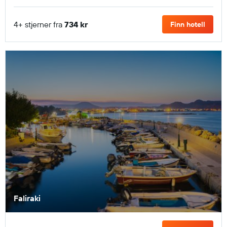
4+ stjerner fra
734 kr
Finn hotell
Faliraki