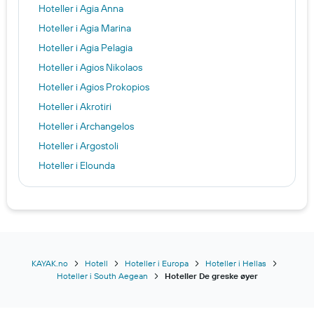
Hoteller i Agia Anna
Hoteller i Agia Marina
Hoteller i Agia Pelagia
Hoteller i Agios Nikolaos
Hoteller i Agios Prokopios
Hoteller i Akrotiri
Hoteller i Archangelos
Hoteller i Argostoli
Hoteller i Elounda
Hoteller i Ermoupoli
Hoteller i Firostefani
Hoteller i Georgioupoli
Hoteller i Gouves
Hoteller i Gouvia
KAYAK.no
Hotell
Hoteller i Europa
Hoteller i Hellas
Hoteller i South Aegean
Hoteller De greske øyer
Hoteller i Imerovigli
Hoteller i Ios