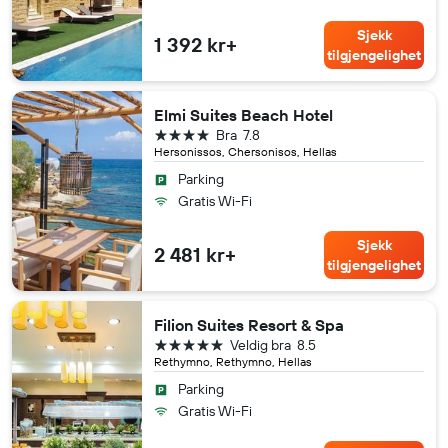
Sjekk
1 392 kr+
tilgjengelighet
Elmi Suites Beach Hotel
4 stjerner
Bra
7.8
Hersonissos, Chersonisos, Hellas
Parking
Gratis Wi-Fi
Sjekk
2 481 kr+
tilgjengelighet
Filion Suites Resort & Spa
5 stjerner
Veldig bra
8.5
Rethymno, Rethymno, Hellas
Parking
Gratis Wi-Fi