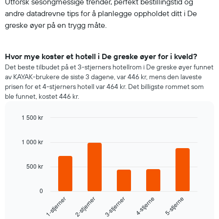
Utforsk sesongmessige trender, perfekt bestillingstid og
andre datadrevne tips for å planlegge oppholdet ditt i De
greske øyer på en trygg måte.
Hvor mye koster et hotell i De greske øyer for i kveld?
Det beste tilbudet på et 3-stjerners hotellrom i De greske øyer funnet
av KAYAK-brukere de siste 3 dagene, var 446 kr, mens den laveste
prisen for et 4-stjerners hotell var 464 kr. Det billigste rommet som
ble funnet, kostet 446 kr.
1 500 kr
Bar
Chart
graphic.
chart
1 000 kr
with
5
bars.
500 kr
Diagrammet
nedenfor
0
viser
3-stjerner
2-stjerner
1-stjerner
5-stjerne
4-stjerne
gjennomsnittsprisen
for
End