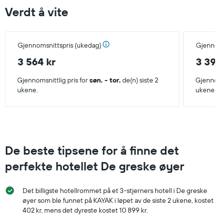
Verdt å vite
Gjennomsnittspris (ukedag)
Gjennom
3 564 kr
3 396
Gjennomsnittlig pris for
søn. - tor.
de(n) siste 2
Gjennoms
ukene.
ukene.
De beste tipsene for å finne det
perfekte hotellet De greske øyer
Det billigste hotellrommet på et 3-stjerners hotell i De greske
øyer som ble funnet på KAYAK i løpet av de siste 2 ukene, kostet
402 kr, mens det dyreste kostet 10 899 kr.