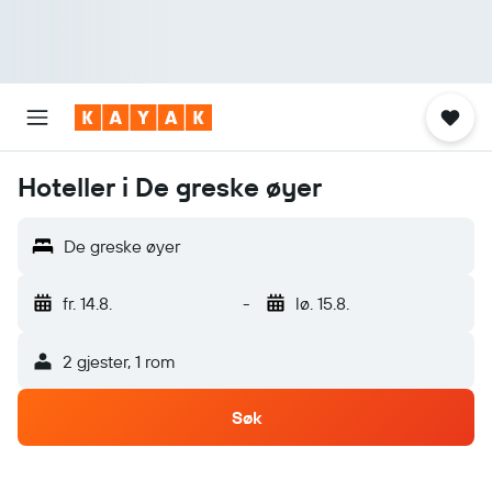
Hoteller i De greske øyer
De greske øyer
fr. 14.8.
-
lø. 15.8.
2 gjester, 1 rom
Søk