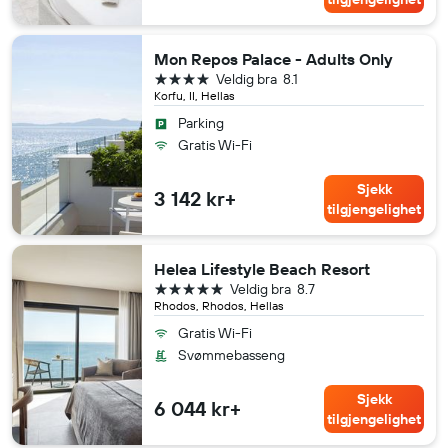
Mon Repos Palace - Adults Only
4 stjerner
Veldig bra
8.1
Korfu, II, Hellas
Parking
Gratis Wi-Fi
Sjekk
3 142 kr+
tilgjengelighet
Helea Lifestyle Beach Resort
5 stjerner
Veldig bra
8.7
Rhodos, Rhodos, Hellas
Gratis Wi-Fi
Svømmebasseng
Sjekk
6 044 kr+
tilgjengelighet