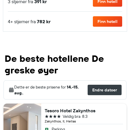
3 stjerner fra
391 kr
Finn hotell
4+ stjerner fra
782 kr
Finn hotell
De beste hotellene De
greske øyer
Dette er de beste prisene for
14.-15.
Endre datoer
aug.
.
Tesoro Hotel Zakynthos
4 stjerner
Veldig bra
8.3
Zakynthos, II, Hellas
Parking