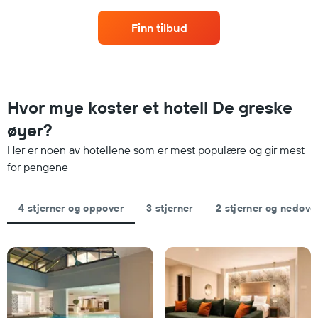
etter
denne
stjerner.
helgen,
Diagrammets
Finn tilbud
basert
1
på
Y-
data
akse
fra
viser
de
gjennomsnittsprisen
siste
Hvor mye koster et hotell De greske
for
tre
et
øyer?
dagene
rom
og
i
Her er noen av hotellene som er mest populære og gir mest
sortert
kveld,
for pengene
etter
basert
antall
på
stjerner.
data
4 stjerner og oppover
3 stjerner
2 stjerner og nedove
Diagrammets
fra
1
de
X-
siste
akse
tre
viser
dagene
hotellkategorier
etter
stjerner.
Diagrammets