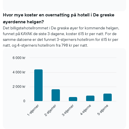
of
et
interactive
rom
chart
i
Hvor mye koster en overnatting på hotell i De greske
kveld,
øyerdenne helgen?
basert
Det billigstehotellrommet i De greske øyer for kommende helgen,
på
funnet på KAYAK de siste 3 dagene, koster 615 kr per natt. For de
data
samme datoene er det funnet 3-stjerners hotellrom for 615 kr per
fra
natt, og 4-stjerners hotellrom fra 798 kr per natt.
de
siste
6 000 kr
tre
dagene
Bar
Chart
graphic.
chart
og
4 000 kr
with
sortert
5
etter
bars.
antall
2 000 kr
stjerner.
Diagrammet
Diagrammets
nedenfor
0
1
viser
3-stjerner
2-stjerner
1-stjerner
5-stjerne
4-stjerne
X-
gjennomsnittsprisen
akse
for
End
viser
of
et
interactive
hotellkategorier
rom
chart