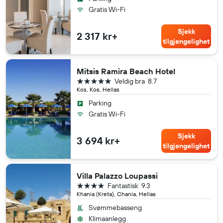
Gratis Wi-Fi
Sjekk
2 317 kr+
tilgjengelighet
Mitsis Ramira Beach Hotel
5 stjerner
Veldig bra
8.7
Kos, Kos, Hellas
Parking
Gratis Wi-Fi
Sjekk
3 694 kr+
tilgjengelighet
Villa Palazzo Loupassi
4 stjerner
Fantastisk
9.3
Khania (Kreta), Chania, Hellas
Svømmebasseng
Klimaanlegg