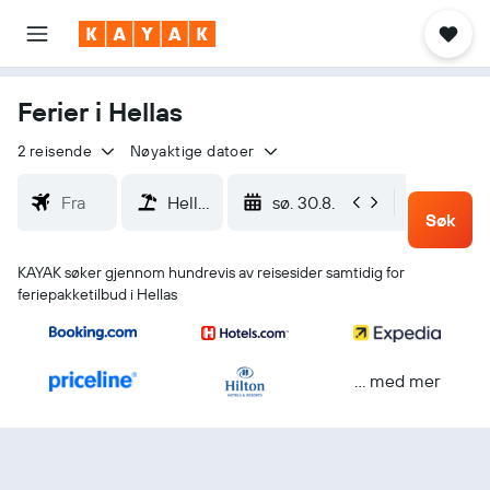
Ferier i Hellas
2 reisende
Nøyaktige datoer
sø. 30.8.
on. 2.9
Søk
KAYAK søker gjennom hundrevis av reisesider samtidig for
feriepakketilbud i Hellas
… med mer