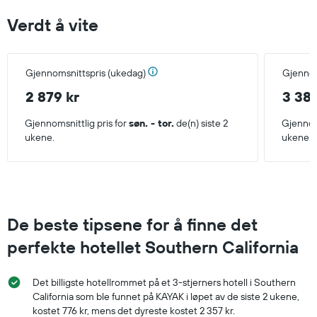
Verdt å vite
Gjennomsnittspris (ukedag)
Gjennom
2 879 kr
3 389
Gjennomsnittlig pris for
søn. - tor.
de(n) siste 2
Gjennoms
ukene.
ukene.
De beste tipsene for å finne det
perfekte hotellet Southern California
Det billigste hotellrommet på et 3-stjerners hotell i Southern
California som ble funnet på KAYAK i løpet av de siste 2 ukene,
kostet 776 kr, mens det dyreste kostet 2 357 kr.