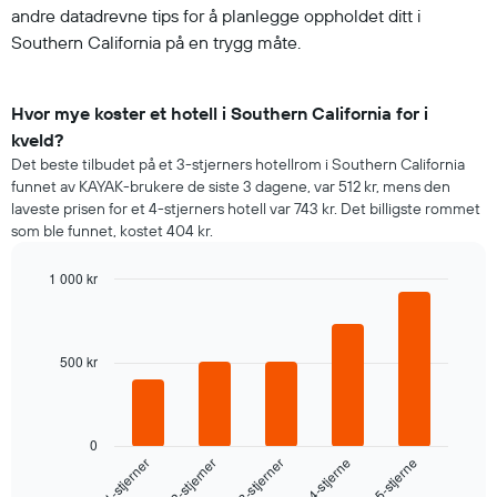
andre datadrevne tips for å planlegge oppholdet ditt i
Southern California på en trygg måte.
Hvor mye koster et hotell i Southern California for i
kveld?
Det beste tilbudet på et 3-stjerners hotellrom i Southern California
funnet av KAYAK-brukere de siste 3 dagene, var 512 kr, mens den
laveste prisen for et 4-stjerners hotell var 743 kr. Det billigste rommet
som ble funnet, kostet 404 kr.
1 000 kr
Bar
Chart
graphic.
chart
with
5
500 kr
bars.
Diagrammet
nedenfor
0
viser
3-stjerner
2-stjerner
1-stjerner
5-stjerne
4-stjerne
gjennomsnittsprisen