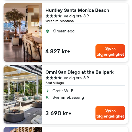
Huntley Santa Monica Beach
4 stjerner
Veldig bra
8.9
Wilshire Montana
Klimaanlegg
Sjekk
4 827 kr+
tilgjengelighet
Omni San Diego at the Ballpark
4 stjerner
Veldig bra
8.9
East Village
Gratis Wi-Fi
Svømmebasseng
Sjekk
3 690 kr+
tilgjengelighet