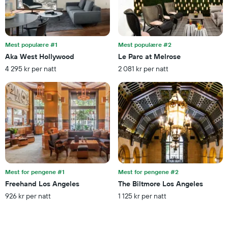
Diagrammets
1
Y-
akse
viser
Mest populære #1
Mest populære #2
gjennomsnittsprisen
Aka West Hollywood
Le Parc at Melrose
på
4 295 kr per natt
2 081 kr per natt
et
rom
denne
helgen
funnet
de
siste
3
dagene
Mest for pengene #1
Mest for pengene #2
Freehand Los Angeles
The Biltmore Los Angeles
926 kr per natt
1 125 kr per natt