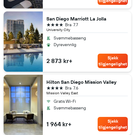
tilgjengelighet
San Diego Marriott La Jolla
4 stjerner
Bra
7.7
University City
Svømmebasseng
Dyrevennlig
Sjekk
2 873 kr+
tilgjengelighet
Hilton San Diego Mission Valley
4 stjerner
Bra
7.6
Mission Valley East
Gratis Wi-Fi
Svømmebasseng
Sjekk
1 964 kr+
tilgjengelighet