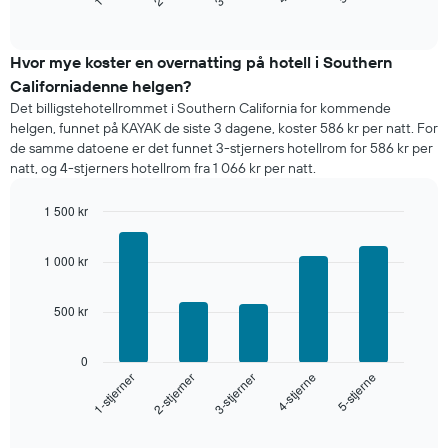
for
End
of
et
interactive
rom
chart
i
Hvor mye koster en overnatting på hotell i Southern
kveld,
Californiadenne helgen?
basert
Det billigstehotellrommet i Southern California for kommende
på
helgen, funnet på KAYAK de siste 3 dagene, koster 586 kr per natt. For
data
de samme datoene er det funnet 3-stjerners hotellrom for 586 kr per
fra
natt, og 4-stjerners hotellrom fra 1 066 kr per natt.
de
siste
1 500 kr
tre
dagene
Bar
Chart
graphic.
chart
og
1 000 kr
with
sortert
5
etter
bars.
antall
500 kr
stjerner.
Diagrammet
Diagrammets
nedenfor
0
1
viser
3-stjerner
2-stjerner
1-stjerner
5-stjerne
4-stjerne
X-
gjennomsnittsprisen
akse
for
End
viser
of
et
interactive
hotellkategorier