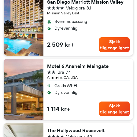
San Diego Marriott Mission Valley
4 stjerner
Veldig bra
8.1
Mission Valley East
Svømmebasseng
Dyrevennlig
Sjekk
2 509 kr+
tilgjengelighet
Motel 6 Anaheim Maingate
2 stjerner
Bra
7.4
Anaheim, CA, USA
Gratis Wi-Fi
Dyrevennlig
Sjekk
1 114 kr+
tilgjengelighet
The Hollywood Roosevelt
4 stjerner
Veldig bra
8.2