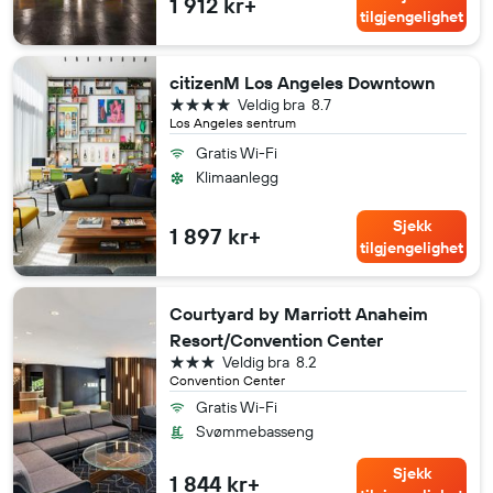
1 912 kr+
tilgjengelighet
citizenM Los Angeles Downtown
4 stjerner
Veldig bra
8.7
Los Angeles sentrum
Gratis Wi-Fi
Klimaanlegg
Sjekk
1 897 kr+
tilgjengelighet
Courtyard by Marriott Anaheim
Resort/Convention Center
3 stjerner
Veldig bra
8.2
Convention Center
Gratis Wi-Fi
Svømmebasseng
Sjekk
1 844 kr+