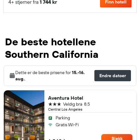
4+ stjerner fra
1 744 kr
Finn hotell
De beste hotellene
Southern California
Dette er de beste prisene for
15.-16.
Endre datoer
aug.
.
Aventura Hotel
3 stjerner
Veldig bra
8.5
Central Los Angeles
Parking
Gratis Wi-Fi
Sjekk