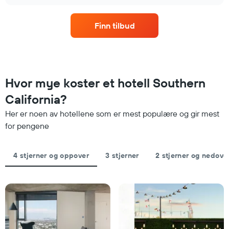
rom
chart
etter
denne
stjerner.
helgen,
Diagrammets
Finn tilbud
basert
1
på
Y-
data
akse
fra
viser
de
gjennomsnittsprisen
siste
Hvor mye koster et hotell Southern
for
tre
et
California?
dagene
rom
og
i
Her er noen av hotellene som er mest populære og gir mest
sortert
kveld,
for pengene
etter
basert
antall
på
stjerner.
data
4 stjerner og oppover
3 stjerner
2 stjerner og nedove
Diagrammets
fra
1
de
X-
siste
akse
tre
viser
dagene
hotellkategorier
etter
stjerner.