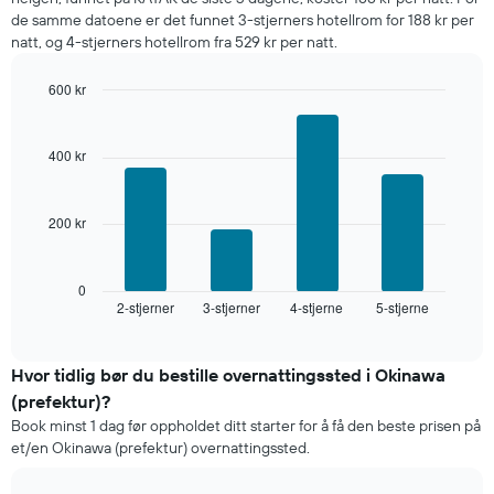
data
de samme datoene er det funnet 3-stjerners hotellrom for 188 kr per
fra
natt, og 4-stjerners hotellrom fra 529 kr per natt.
de
siste
600 kr
tre
dagene
Bar
Chart
graphic.
chart
og
with
sortert
400 kr
4
etter
bars.
antall
stjerner.
200 kr
Diagrammet
Diagrammets
nedenfor
1
viser
X-
gjennomsnittsprisen
0
akse
2-stjerner
3-stjerner
4-stjerne
5-stjerne
for
End
viser
of
et
interactive
hotellkategorier
rom
chart
etter
denne
Hvor tidlig bør du bestille overnattingssted i Okinawa
stjerner.
helgen,
(prefektur)?
Diagrammets
basert
1
Book minst 1 dag før oppholdet ditt starter for å få den beste prisen på
på
Y-
et/en Okinawa (prefektur) overnattingssted.
data
akse
fra
viser