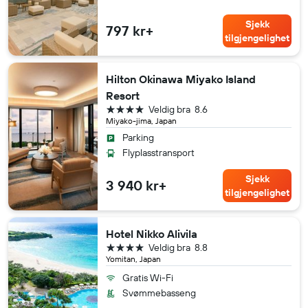
Sjekk
797 kr+
tilgjengelighet
Hilton Okinawa Miyako Island
Resort
4 stjerner
Veldig bra
8.6
Miyako-jima, Japan
Parking
Flyplasstransport
Sjekk
3 940 kr+
tilgjengelighet
Hotel Nikko Alivila
4 stjerner
Veldig bra
8.8
Yomitan, Japan
Gratis Wi-Fi
Svømmebasseng