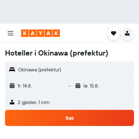
Hoteller i Okinawa (prefektur)
Okinawa (prefektur)
fr. 14.8.
-
lø. 15.8.
2 gjester, 1 rom
Søk