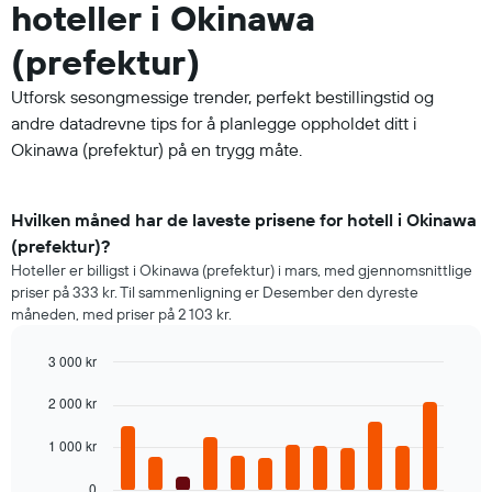
hoteller i Okinawa
(prefektur)
Utforsk sesongmessige trender, perfekt bestillingstid og
andre datadrevne tips for å planlegge oppholdet ditt i
Okinawa (prefektur) på en trygg måte.
Hvilken måned har de laveste prisene for hotell i Okinawa
(prefektur)?
Hoteller er billigst i Okinawa (prefektur) i mars, med gjennomsnittlige
priser på 333 kr. Til sammenligning er Desember den dyreste
måneden, med priser på 2 103 kr.
3 000 kr
Bar
Chart
graphic.
2 000 kr
chart
with
12
1 000 kr
bars.
0