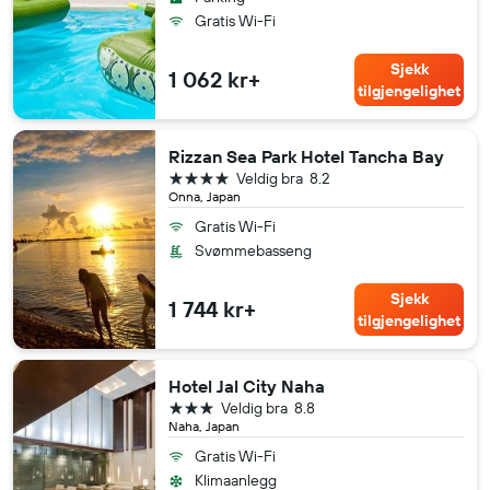
Gratis Wi-Fi
Sjekk
1 062 kr+
tilgjengelighet
Rizzan Sea Park Hotel Tancha Bay
4 stjerner
Veldig bra
8.2
Onna, Japan
Gratis Wi-Fi
Svømmebasseng
Sjekk
1 744 kr+
tilgjengelighet
Hotel Jal City Naha
3 stjerner
Veldig bra
8.8
Naha, Japan
Gratis Wi-Fi
Klimaanlegg