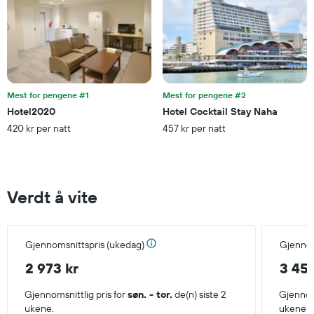
Mest for pengene #1
Mest for pengene #2
Hotel2020
Hotel Cocktail Stay Naha
420 kr per natt
457 kr per natt
Verdt å vite
Gjennomsnittspris (ukedag)
Gjennom
2 973 kr
3 455
Gjennomsnittlig pris for
søn. - tor.
de(n) siste 2
Gjennoms
ukene.
ukene.