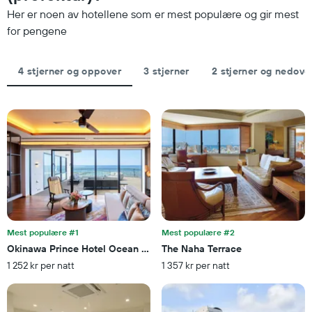
X-
et
Her er noen av hotellene som er mest populære og gir mest
akse
rom
viser
for pengene
denne
antall
helgen
dager
funnet
før
4 stjerner og oppover
3 stjerner
2 stjerner og nedove
de
oppholdet
siste
Diagrammets
3
1
dagene
Y-
akse
viser
gjennomsnittsprisen
på
et
rom
Mest populære #1
Mest populære #2
Okinawa Prince Hotel Ocean View Ginowan
The Naha Terrace
1 252 kr per natt
1 357 kr per natt