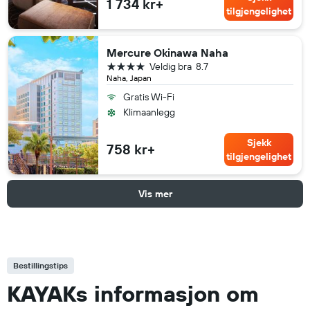
1 734 kr+
tilgjengelighet
Mercure Okinawa Naha
4 stjerner
Veldig bra
8.7
Naha, Japan
Gratis Wi-Fi
Klimaanlegg
Sjekk
758 kr+
tilgjengelighet
Vis mer
Bestillingstips
KAYAKs informasjon om