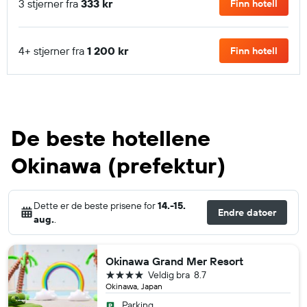
3 stjerner fra
333 kr
Finn hotell
4+ stjerner fra
1 200 kr
Finn hotell
De beste hotellene
Okinawa (prefektur)
Dette er de beste prisene for
14.-15.
Endre datoer
aug.
.
Okinawa Grand Mer Resort
4 stjerner
Veldig bra
8.7
Okinawa, Japan
Parking