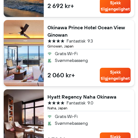
Sjekk
2 692 kr+
tilgjengelighet
Okinawa Prince Hotel Ocean View
Ginowan
4 stjerner
Fantastisk
9.3
Ginowan, Japan
Gratis Wi-Fi
Svømmebasseng
Sjekk
2 060 kr+
tilgjengelighet
Hyatt Regency Naha Okinawa
4 stjerner
Fantastisk
9.0
Naha, Japan
Gratis Wi-Fi
Svømmebasseng
Sjekk