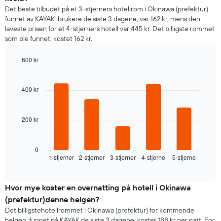
rom
Det beste tilbudet på et 3-stjerners hotellrom i Okinawa (prefektur)
for
funnet av KAYAK-brukere de siste 3 dagene, var 162 kr, mens den
hver
laveste prisen for et 4-stjerners hotell var 445 kr. Det billigste rommet
ukedag
som ble funnet, kostet 162 kr.
Diagrammets
1
X-
600 kr
akse
Bar
Chart
viser
graphic.
chart
with
ukedagene.
400 kr
5
Diagrammets
bars.
1
Y-
200 kr
Diagrammet
akse
nedenfor
viser
viser
gjennomsnittsprisen
gjennomsnittsprisen
0
for
1-stjerner
2-stjerner
3-stjerner
4-stjerne
5-stjerne
for
End
et
of
et
rom
interactive
rom
chart
i
Hvor mye koster en overnatting på hotell i Okinawa
kveld,
(prefektur)denne helgen?
basert
Det billigstehotellrommet i Okinawa (prefektur) for kommende
på
helgen, funnet på KAYAK de siste 3 dagene, koster 188 kr per natt. For