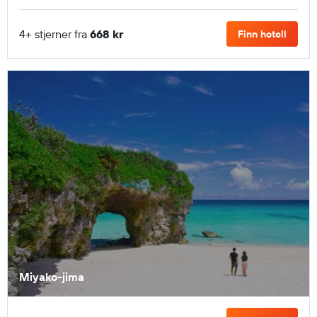
4+ stjerner fra
668 kr
Finn hotell
Miyako-jima