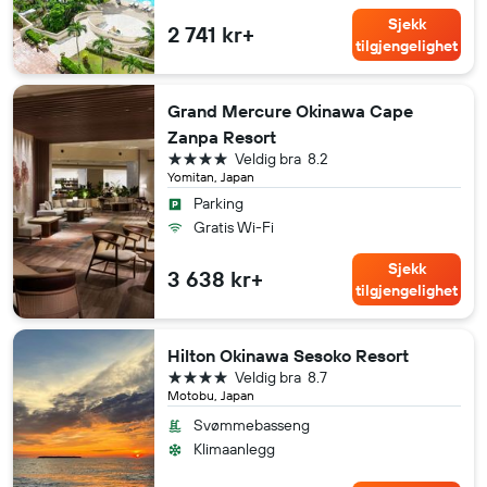
Sjekk
2 741 kr+
tilgjengelighet
Grand Mercure Okinawa Cape
Zanpa Resort
4 stjerner
Veldig bra
8.2
Yomitan, Japan
Parking
Gratis Wi-Fi
Sjekk
3 638 kr+
tilgjengelighet
Hilton Okinawa Sesoko Resort
4 stjerner
Veldig bra
8.7
Motobu, Japan
Svømmebasseng
Klimaanlegg