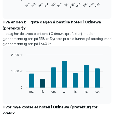
Diagrammet
feb.
mai
aug.
nov.
mar.
jun.
sep.
des.
jan.
apr.
jul.
okt.
nedenfor
End
of
viser
interactive
gjennomsnittsprisen
chart
for
Hva er den billigste dagen å bestille hotell i Okinawa
et
(prefektur)?
rom
tirsdag har de laveste prisene i Okinawa (prefektur), med en
per
gjennomsnittlig pris på 558 kr. Dyreste pris ble funnet på torsdag, med
måned
gjennomsnittlig pris på 1 640 kr.
Diagrammets
1
X-
2 000 kr
akse
Bar
Chart
viser
graphic.
chart
with
månedene.
1 000 kr
7
Diagrammets
bars.
1
Y-
Diagrammet
0
akse
nedenfor
ma.
ti.
on.
to.
fr.
lø.
sø.
End
viser
of
viser
gjennomsnittsprisen
interactive
gjennomsnittsprisen
chart
for
for
Hvor mye koster et hotell i Okinawa (prefektur) for i
et
et
rom
kveld?