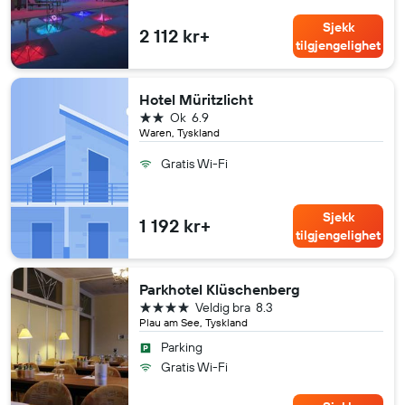
Sjekk
2 112 kr+
tilgjengelighet
Hotel Müritzlicht
2 stjerner
Ok
6.9
Waren, Tyskland
Gratis Wi-Fi
Sjekk
1 192 kr+
tilgjengelighet
Parkhotel Klüschenberg
4 stjerner
Veldig bra
8.3
Plau am See, Tyskland
Parking
Gratis Wi-Fi