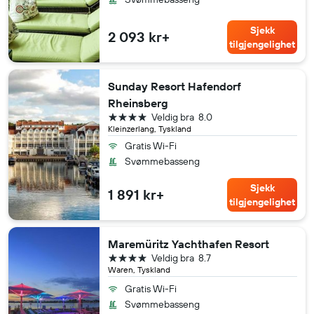
Sjekk
2 093 kr+
tilgjengelighet
Sunday Resort Hafendorf
Rheinsberg
4 stjerner
Veldig bra
8.0
Kleinzerlang, Tyskland
Gratis Wi-Fi
Svømmebasseng
Sjekk
1 891 kr+
tilgjengelighet
Maremüritz Yachthafen Resort
4 stjerner
Veldig bra
8.7
Waren, Tyskland
Gratis Wi-Fi
Svømmebasseng