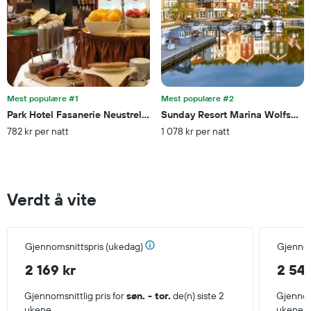
Mest populære #1
Mest populære #2
Park Hotel Fasanerie Neustrelitz
Sunday Resort Marina Wolfsbruc
782 kr per natt
1 078 kr per natt
Verdt å vite
Gjennomsnittspris (ukedag)
Gjennom
2 169 kr
2 54
Gjennomsnittlig pris for
søn. - tor.
de(n) siste 2
Gjennoms
ukene.
ukene.