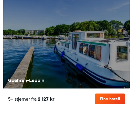
Goehren-Lebbin
5+ stjerner fra
2 127 kr
Finn hotell