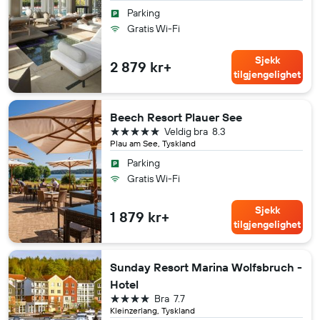
Parking
Gratis Wi-Fi
Sjekk
2 879 kr+
tilgjengelighet
Beech Resort Plauer See
5 stjerner
Veldig bra
8.3
Plau am See, Tyskland
Parking
Gratis Wi-Fi
Sjekk
1 879 kr+
tilgjengelighet
Sunday Resort Marina Wolfsbruch -
Hotel
4 stjerner
Bra
7.7
Kleinzerlang, Tyskland