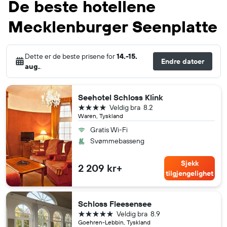
De beste hotellene
Mecklenburger Seenplatte
Dette er de beste prisene for
14.-15.
Endre datoer
aug.
.
Seehotel Schloss Klink
4 stjerner
Veldig bra
8.2
Waren, Tyskland
Gratis Wi-Fi
Svømmebasseng
Sjekk
2 209 kr+
tilgjengelighet
Schloss Fleesensee
5 stjerner
Veldig bra
8.9
Goehren-Lebbin, Tyskland