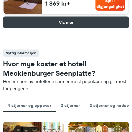
Sjekk
1 869 kr+
tilgjengelighet
Vis mer
Nyttig informasjon
Hvor mye koster et hotell
Mecklenburger Seenplatte?
Her er noen av hotellene som er mest populære og gir mest
for pengene
4 stjerner og oppover
3 stjerner
2 stjerner og nedove