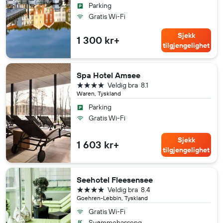
Parking
Gratis Wi-Fi
Sjekk
1 300 kr+
tilgjengelighet
Spa Hotel Amsee
4 stjerner
Veldig bra
8.1
Waren, Tyskland
Parking
Gratis Wi-Fi
Sjekk
1 603 kr+
tilgjengelighet
Seehotel Fleesensee
4 stjerner
Veldig bra
8.4
Goehren-Lebbin, Tyskland
Gratis Wi-Fi
Svømmebasseng