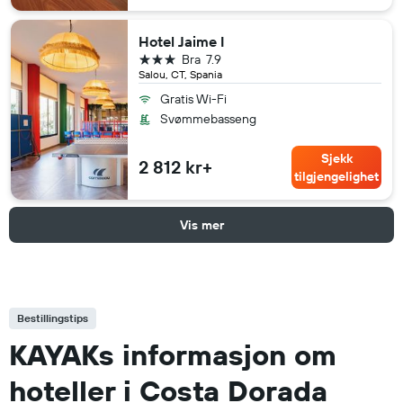
Hotel Jaime I
3 stjerner
Bra
7.9
Salou, CT, Spania
Gratis Wi-Fi
Svømmebasseng
Sjekk
2 812 kr+
tilgjengelighet
Vis mer
Bestillingstips
KAYAKs informasjon om
hoteller i Costa Dorada