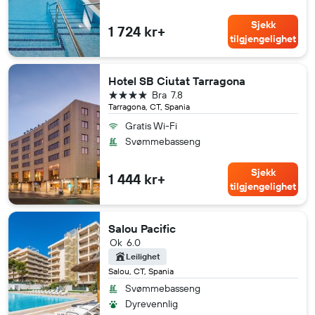
Sjekk
1 724 kr+
tilgjengelighet
Hotel SB Ciutat Tarragona
4 stjerner
Bra
7.8
Tarragona, CT, Spania
Gratis Wi-Fi
Svømmebasseng
Sjekk
1 444 kr+
tilgjengelighet
Salou Pacific
Ok
6.0
Leilighet
Salou, CT, Spania
Svømmebasseng
Dyrevennlig