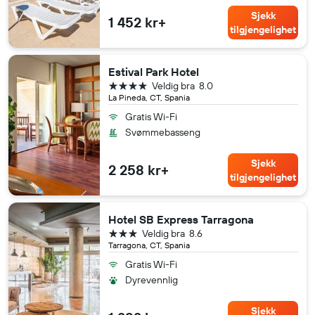
Sjekk
1 452 kr+
tilgjengelighet
Estival Park Hotel
4 stjerner
Veldig bra
8.0
La Pineda, CT, Spania
Gratis Wi-Fi
Svømmebasseng
Sjekk
2 258 kr+
tilgjengelighet
Hotel SB Express Tarragona
3 stjerner
Veldig bra
8.6
Tarragona, CT, Spania
Gratis Wi-Fi
Dyrevennlig
Sjekk