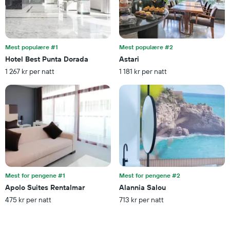
Diagrammets
1
Y-
akse
viser
Mest populære #1
Mest populære #2
gjennomsnittsprisen
Hotel Best Punta Dorada
Astari
på
1 267 kr per natt
1 181 kr per natt
et
rom
denne
helgen
funnet
de
siste
3
dagene
Mest for pengene #1
Mest for pengene #2
Apolo Suites Rentalmar
Alannia Salou
475 kr per natt
713 kr per natt