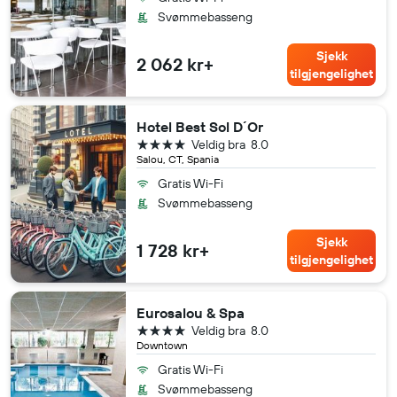
Svømmebasseng
Sjekk
2 062 kr+
tilgjengelighet
Hotel Best Sol D´Or
4 stjerner
Veldig bra
8.0
Salou, CT, Spania
Gratis Wi-Fi
Svømmebasseng
Sjekk
1 728 kr+
tilgjengelighet
Eurosalou & Spa
4 stjerner
Veldig bra
8.0
Downtown
Gratis Wi-Fi
Svømmebasseng