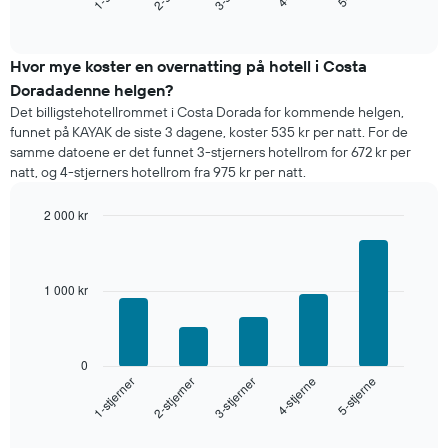
for
End
of
et
interactive
rom
chart
i
Hvor mye koster en overnatting på hotell i Costa
kveld,
Doradadenne helgen?
basert
Det billigstehotellrommet i Costa Dorada for kommende helgen,
på
funnet på KAYAK de siste 3 dagene, koster 535 kr per natt. For de
data
samme datoene er det funnet 3-stjerners hotellrom for 672 kr per
fra
natt, og 4-stjerners hotellrom fra 975 kr per natt.
de
siste
2 000 kr
tre
dagene
Bar
Chart
graphic.
chart
og
with
sortert
5
1 000 kr
etter
bars.
antall
stjerner.
Diagrammet
Diagrammets
nedenfor
0
1
viser
3-stjerner
2-stjerner
1-stjerner
5-stjerne
4-stjerne
X-
gjennomsnittsprisen
akse
for
End
viser
of
et
interactive
hotellkategorier