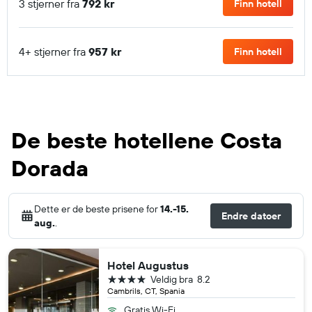
3 stjerner fra
792 kr
Finn hotell
4+ stjerner fra
957 kr
Finn hotell
De beste hotellene Costa
Dorada
Dette er de beste prisene for
14.-15.
Endre datoer
aug.
.
Hotel Augustus
4 stjerner
Veldig bra
8.2
Cambrils, CT, Spania
Gratis Wi-Fi