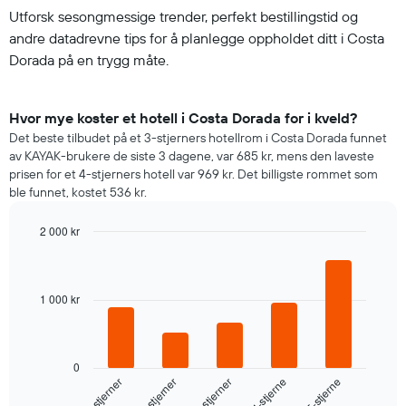
Utforsk sesongmessige trender, perfekt bestillingstid og
andre datadrevne tips for å planlegge oppholdet ditt i Costa
Dorada på en trygg måte.
Hvor mye koster et hotell i Costa Dorada for i kveld?
Det beste tilbudet på et 3-stjerners hotellrom i Costa Dorada funnet
av KAYAK-brukere de siste 3 dagene, var 685 kr, mens den laveste
prisen for et 4-stjerners hotell var 969 kr. Det billigste rommet som
ble funnet, kostet 536 kr.
2 000 kr
Bar
Chart
graphic.
chart
with
5
1 000 kr
bars.
Diagrammet
nedenfor
0
viser
3-stjerner
2-stjerner
1-stjerner
5-stjerne
4-stjerne
gjennomsnittsprisen