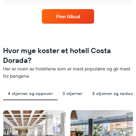
rom
chart
etter
denne
stjerner.
helgen,
Diagrammets
Finn tilbud
basert
1
på
Y-
data
akse
fra
viser
de
gjennomsnittsprisen
siste
Hvor mye koster et hotell Costa
for
tre
et
Dorada?
dagene
rom
og
i
Her er noen av hotellene som er mest populære og gir mest
sortert
kveld,
for pengene
etter
basert
antall
på
stjerner.
data
4 stjerner og oppover
3 stjerner
2 stjerner og nedove
Diagrammets
fra
1
de
X-
siste
akse
tre
viser
dagene
hotellkategorier
etter
stjerner.