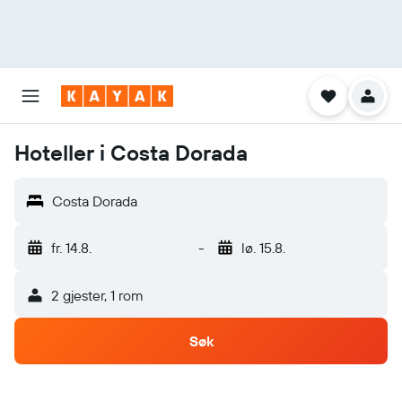
Hoteller i Costa Dorada
Costa Dorada
fr. 14.8.
-
lø. 15.8.
2 gjester, 1 rom
Søk