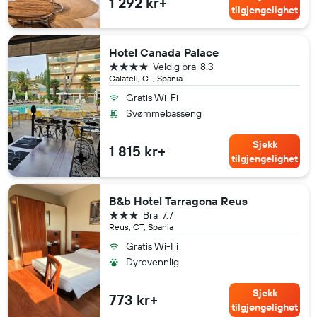
1 292 kr+
tilgjengelighet
Hotel Canada Palace
4 stjerner
Veldig bra
8.3
Calafell, CT, Spania
Gratis Wi-Fi
Svømmebasseng
Sjekk
1 815 kr+
tilgjengelighet
B&b Hotel Tarragona Reus
3 stjerner
Bra
7.7
Reus, CT, Spania
Gratis Wi-Fi
Dyrevennlig
Sjekk
773 kr+
tilgjengelighet