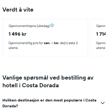
Verdt å vite
Gjennomsnittspris (ukedag)
Gjennom
1 496 kr
1 714
Gjennomsnittlig pris for
søn. - tor.
de(n) siste 2
Gjennoms
ukene.
ukene.
Vanlige spørsmål ved bestilling av
hotell i Costa Dorada
Hvilken destinasjon er den mest populære i Costa
Dorada?