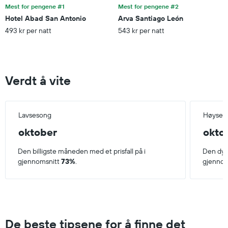
Mest for pengene #1
Mest for pengene #2
Hotel Abad San Antonio
Arva Santiago León
493 kr per natt
543 kr per natt
Verdt å vite
Lavsesong
Høyses
oktober
okto
Den billigste måneden med et prisfall på i
Den dyr
gjennomsnitt
73%
.
gjennom
De beste tipsene for å finne det