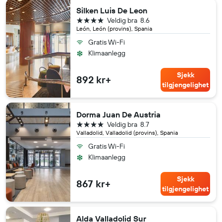
Silken Luis De Leon
4 stjerner
Veldig bra
8.6
León, León (provins), Spania
Gratis Wi-Fi
Klimaanlegg
Sjekk
892 kr+
tilgjengelighet
Dorma Juan De Austria
4 stjerner
Veldig bra
8.7
Valladolid, Valladolid (provins), Spania
Gratis Wi-Fi
Klimaanlegg
Sjekk
867 kr+
tilgjengelighet
Alda Valladolid Sur