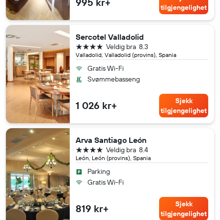
995 kr+
tilgjengelighet
Sercotel Valladolid
4 stjerner
Veldig bra
8.3
Valladolid, Valladolid (provins), Spania
Gratis Wi-Fi
Svømmebasseng
Sjekk
1 026 kr+
tilgjengelighet
Arva Santiago León
4 stjerner
Veldig bra
8.4
León, León (provins), Spania
Parking
Gratis Wi-Fi
Sjekk
819 kr+
tilgjengelighet