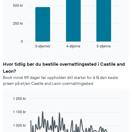
with
sortert
500 kr
3
etter
bars.
antall
stjerner.
250 kr
Diagrammet
Diagrammets
nedenfor
1
viser
X-
gjennomsnittsprisen
0
akse
3-stjerner
4-stjerne
5-stjerne
for
End
viser
of
et
interactive
hotellkategorier
rom
chart
etter
denne
Hvor tidlig bør du bestille overnattingssted i Castile and
stjerner.
helgen,
León?
Diagrammets
basert
1
Book minst 89 dager før oppholdet ditt starter for å få den beste
på
Y-
prisen på et/en Castile and León overnattingssted.
data
akse
fra
viser
de
1 200 kr
gjennomsnittsprisen
siste
Line
for
Chart
tre
graphic.
chart
et
1 100 kr
dagene
with
rom
90
og
i
data
sortert
1 000 kr
kveld,
points.
etter