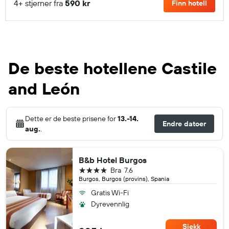
4+ stjerner fra
590 kr
Finn hotell
De beste hotellene Castile
and León
Dette er de beste prisene for
13.-14.
Endre datoer
aug.
.
B&b Hotel Burgos
4 stjerner
Bra
7.6
Burgos, Burgos (provins), Spania
Gratis Wi-Fi
Dyrevennlig
Sjekk