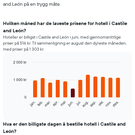
and León på en trygg måte.
Hvilken måned har de laveste prisene for hotell i Castile
and León?
Hoteller er billigst i Castile and León i juni, med gjennomsnittlige
priser på 516 kr. Til sammenligning er august den dyreste måneden,
med priser på 1 303 kr.
2 000 kr
Bar
Chart
graphic.
chart
with
1 000 kr
12
bars.
0
Diagrammet
feb.
mai
aug.
nov.
mar.
jun.
sep.
des.
jan.
apr.
jul.
okt.
nedenfor
End
of
viser
interactive
gjennomsnittsprisen
chart
for
Hva er den billigste dagen å bestille hotell i Castile and
et
León?
rom