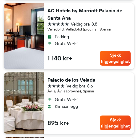
AC Hotels by Marriott Palacio de
Santa Ana
5 stjerner
Veldig bra
8.8
Valladolid, Valladolid (provins), Spania
Parking
Gratis Wi-Fi
Sjekk
1 140 kr+
tilgjengelighet
Palacio de los Velada
4 stjerner
Veldig bra
8.6
Ávila, Ávila (provins), Spania
Gratis Wi-Fi
Klimaanlegg
Sjekk
895 kr+
tilgjengelighet