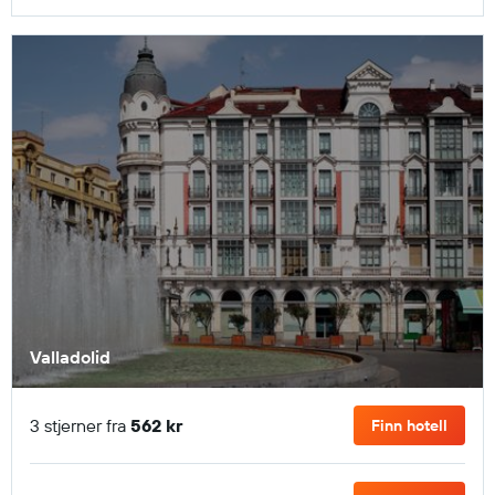
Valladolid
3 stjerner fra
562 kr
Finn hotell