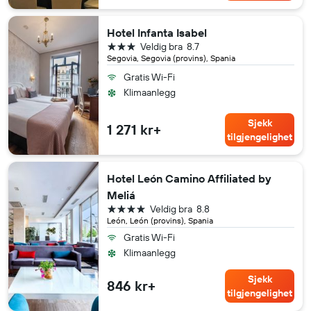
Hotel Infanta Isabel
3 stjerner
Veldig bra
8.7
Segovia, Segovia (provins), Spania
Gratis Wi-Fi
Klimaanlegg
Sjekk
1 271 kr+
tilgjengelighet
Hotel León Camino Affiliated by
Meliá
4 stjerner
Veldig bra
8.8
León, León (provins), Spania
Gratis Wi-Fi
Klimaanlegg
Sjekk
846 kr+
tilgjengelighet