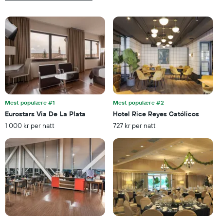
siste
Diagrammets
3
1
dagene
Y-
akse
viser
gjennomsnittsprisen
på
et
rom
Mest populære #1
Mest populære #2
Eurostars Via De La Plata
Hotel Rice Reyes Católicos
1 000 kr per natt
727 kr per natt