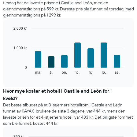
tirsdag har de laveste prisene i Castile and León, med en
per
gjennomsnittlig pris på 599 kr. Dyreste pris ble funnet på torsdag, med
måned
gjennomsnittlig pris på 1 299 kr.
Diagrammets
1
X-
2 000 kr
akse
Bar
Chart
viser
graphic.
chart
with
månedene.
1 000 kr
7
Diagrammets
bars.
1
Y-
Diagrammet
0
akse
nedenfor
ma.
ti.
on.
to.
fr.
lø.
sø.
End
viser
of
viser
gjennomsnittsprisen
interactive
gjennomsnittsprisen
chart
for
for
Hvor mye koster et hotell i Castile and León for i
et
et
rom
kveld?
rom
Det beste tilbudet på et 3-stjerners hotellrom i Castile and León
for
funnet av KAYAK-brukere de siste 3 dagene, var 444 kr, mens den
hver
laveste prisen for et 4-stjerners hotell var 483 kr. Det billigste rommet
ukedag
som ble funnet, kostet 444 kr.
Diagrammets
1
X-
750 kr