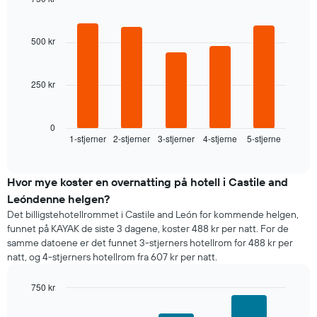
akse
Bar
Chart
viser
graphic.
chart
with
ukedagene.
500 kr
5
Diagrammets
bars.
1
Y-
250 kr
Diagrammet
akse
nedenfor
viser
viser
gjennomsnittsprisen
gjennomsnittsprisen
0
for
1-stjerner
2-stjerner
3-stjerner
4-stjerne
5-stjerne
for
End
et
of
et
rom
interactive
rom
chart
i
Hvor mye koster en overnatting på hotell i Castile and
kveld,
Leóndenne helgen?
basert
Det billigstehotellrommet i Castile and León for kommende helgen,
på
funnet på KAYAK de siste 3 dagene, koster 488 kr per natt. For de
data
samme datoene er det funnet 3-stjerners hotellrom for 488 kr per
fra
natt, og 4-stjerners hotellrom fra 607 kr per natt.
de
siste
750 kr
tre
dagene
Bar
Chart
graphic.
chart
og