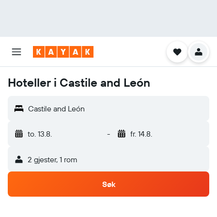
Hoteller i Castile and León
Castile and León
to. 13.8.
-
fr. 14.8.
2 gjester, 1 rom
Søk