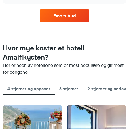
rom
chart
etter
denne
stjerner.
helgen,
Diagrammets
Finn tilbud
basert
1
på
Y-
data
akse
fra
viser
de
gjennomsnittsprisen
siste
Hvor mye koster et hotell
for
tre
et
Amalfikysten?
dagene
rom
og
i
Her er noen av hotellene som er mest populære og gir mest
sortert
kveld,
for pengene
etter
basert
antall
på
stjerner.
data
4 stjerner og oppover
3 stjerner
2 stjerner og nedove
Diagrammets
fra
1
de
X-
siste
akse
tre
viser
dagene
hotellkategorier
etter
stjerner.