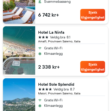
Svømmebasseng
Sjekk
6 742 kr+
tilgjengelighet
Hotel La Ninfa
3 stjerner
Veldig bra
8.1
Amalfi, Provinsen Salerno, Italia
Gratis Wi-Fi
Klimaanlegg
Sjekk
2 338 kr+
tilgjengelighet
Hotel Sole Splendid
4 stjerner
Veldig bra
8.7
Maiori, Provinsen Salerno, Italia
Gratis Wi-Fi
Klimaanlegg