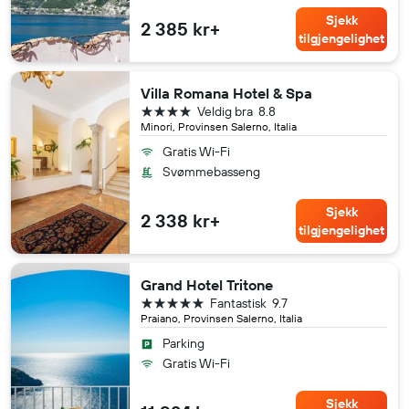
Sjekk
2 385 kr+
tilgjengelighet
Villa Romana Hotel & Spa
4 stjerner
Veldig bra
8.8
Minori, Provinsen Salerno, Italia
Gratis Wi-Fi
Svømmebasseng
Sjekk
2 338 kr+
tilgjengelighet
Grand Hotel Tritone
5 stjerner
Fantastisk
9.7
Praiano, Provinsen Salerno, Italia
Parking
Gratis Wi-Fi
Sjekk