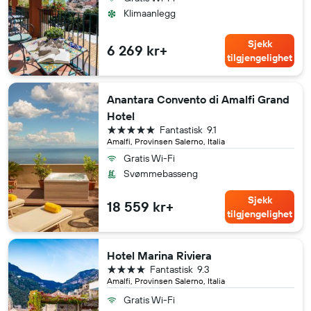
Klimaanlegg
Sjekk
6 269 kr+
tilgjengelighet
Anantara Convento di Amalfi Grand
Hotel
5 stjerner
Fantastisk
9.1
Amalfi, Provinsen Salerno, Italia
Gratis Wi-Fi
Svømmebasseng
Sjekk
18 559 kr+
tilgjengelighet
Hotel Marina Riviera
4 stjerner
Fantastisk
9.3
Amalfi, Provinsen Salerno, Italia
Gratis Wi-Fi