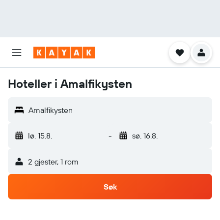
Hoteller i Amalfikysten
Amalfikysten
lø. 15.8.
-
sø. 16.8.
2 gjester, 1 rom
Søk