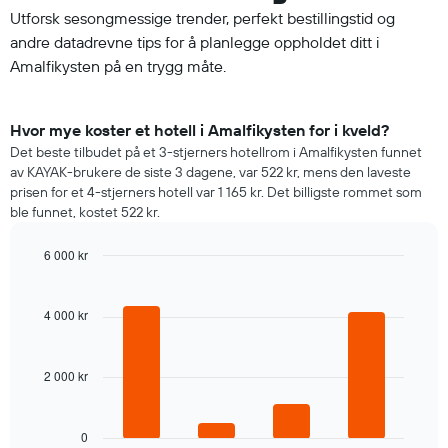
Utforsk sesongmessige trender, perfekt bestillingstid og
andre datadrevne tips for å planlegge oppholdet ditt i
Amalfikysten på en trygg måte.
Hvor mye koster et hotell i Amalfikysten for i kveld?
Det beste tilbudet på et 3-stjerners hotellrom i Amalfikysten funnet
av KAYAK-brukere de siste 3 dagene, var 522 kr, mens den laveste
prisen for et 4-stjerners hotell var 1 165 kr. Det billigste rommet som
ble funnet, kostet 522 kr.
6 000 kr
Bar
Chart
graphic.
chart
with
4 000 kr
4
bars.
2 000 kr
Diagrammet
nedenfor
viser
gjennomsnittsprisen
0