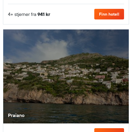
4+ stjerner fra
941 kr
Finn hotell
Praiano