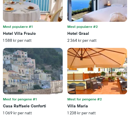
Diagrammets
1
Y-
akse
viser
Mest populære #1
Mest populære #2
gjennomsnittsprisen
Hotel Villa Fraulo
Hotel Graal
på
1 588 kr per natt
2 364 kr per natt
et
rom
denne
helgen
funnet
de
siste
3
dagene
Mest for pengene #1
Mest for pengene #2
Casa Raffaele Conforti
Villa Maria
1 069 kr per natt
1 238 kr per natt