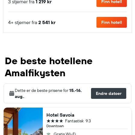
3 stjerner fra
1 219 kr
Finn hotell
4+ stjerner fra
2 541 kr
Finn hotell
De beste hotellene
Amalfikysten
Dette er de beste prisene for
15.-16.
Endre datoer
aug.
.
Hotel Savoia
4 stjerner
Fantastisk
9.3
Downtown
Gratis Wi-Fi