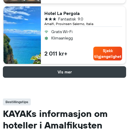
Hotel La Pergola
3 stjerner
Fantastisk
9.0
Amalfi, Provinsen Salerno, Italia
Gratis Wi-Fi
Klimaanlegg
Sjekk
2 011 kr+
tilgjengelighet
Vis mer
Bestillingstips
KAYAKs informasjon om
hoteller i Amalfikysten