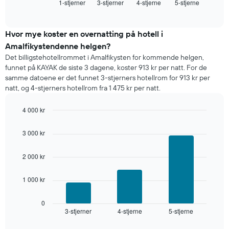
1-stjerner
3-stjerner
4-stjerne
5-stjerne
for
End
of
et
interactive
rom
chart
i
Hvor mye koster en overnatting på hotell i
kveld,
Amalfikystendenne helgen?
basert
Det billigstehotellrommet i Amalfikysten for kommende helgen,
på
funnet på KAYAK de siste 3 dagene, koster 913 kr per natt. For de
data
samme datoene er det funnet 3-stjerners hotellrom for 913 kr per
fra
natt, og 4-stjerners hotellrom fra 1 475 kr per natt.
de
siste
4 000 kr
tre
dagene
Bar
Chart
graphic.
chart
og
3 000 kr
with
sortert
3
etter
bars.
2 000 kr
antall
stjerner.
Diagrammet
Diagrammets
1 000 kr
nedenfor
1
viser
X-
gjennomsnittsprisen
0
akse
3-stjerner
4-stjerne
5-stjerne
for
End
viser
of
et
interactive
hotellkategorier