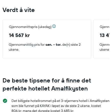
Verdt å vite
Gjennomsnittspris (ukedag)
Gjennom
14 567 kr
13 47
Gjennomsnittlig pris for
søn. - tor.
de(n) siste 2
Gjennoms
ukene.
ukene.
De beste tipsene for å finne det
perfekte hotellet Amalfikysten
Det billigste hotellrommet på et 3-stjerners hotell i Amalfikysten
som ble funnet på KAYAK i løpet av de siste 2 ukene, kostet
806 kr, mens det dyreste kostet 3 685 kr.