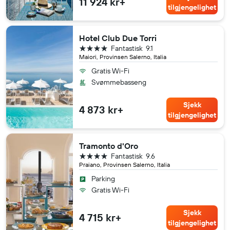
11 924 kr+
tilgjengelighet
Hotel Club Due Torri
4 stjerner
Fantastisk
9.1
Maiori, Provinsen Salerno, Italia
Gratis Wi-Fi
Svømmebasseng
Sjekk
4 873 kr+
tilgjengelighet
Tramonto d'Oro
4 stjerner
Fantastisk
9.6
Praiano, Provinsen Salerno, Italia
Parking
Gratis Wi-Fi
Sjekk
4 715 kr+
tilgjengelighet