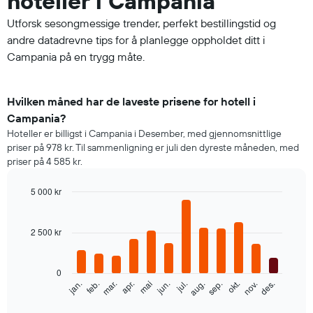
hoteller i Campania
Utforsk sesongmessige trender, perfekt bestillingstid og
andre datadrevne tips for å planlegge oppholdet ditt i
Campania på en trygg måte.
Hvilken måned har de laveste prisene for hotell i
Campania?
Hoteller er billigst i Campania i Desember, med gjennomsnittlige
priser på 978 kr. Til sammenligning er juli den dyreste måneden, med
priser på 4 585 kr.
5 000 kr
Bar
Chart
graphic.
chart
with
2 500 kr
12
bars.
0
Diagrammet
feb.
mai
aug.
nov.
mar.
jun.
sep.
des.
jan.
apr.
jul.
okt.
nedenfor
End
of
viser
interactive