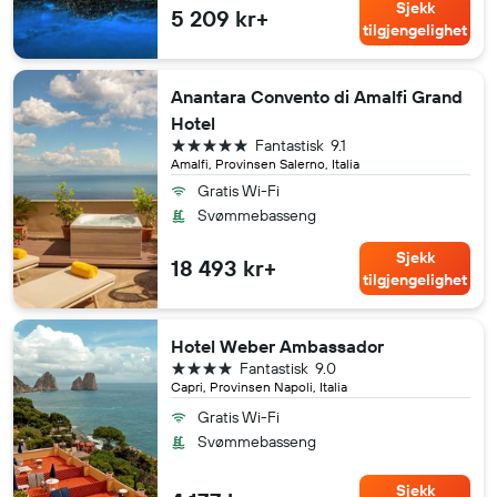
Sjekk
5 209 kr+
tilgjengelighet
Anantara Convento di Amalfi Grand
Hotel
5 stjerner
Fantastisk
9.1
Amalfi, Provinsen Salerno, Italia
Gratis Wi-Fi
Svømmebasseng
Sjekk
18 493 kr+
tilgjengelighet
Hotel Weber Ambassador
4 stjerner
Fantastisk
9.0
Capri, Provinsen Napoli, Italia
Gratis Wi-Fi
Svømmebasseng
Sjekk