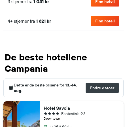
3 stjerner fra
1 041 kr
Finn hotell
4+ stjerner fra
1 621 kr
Finn hotell
De beste hotellene
Campania
Dette er de beste prisene for
13.-14.
Endre datoer
aug.
.
Hotel Savoia
4 stjerner
Fantastisk
9.3
Downtown
Gratis Wi-Fi