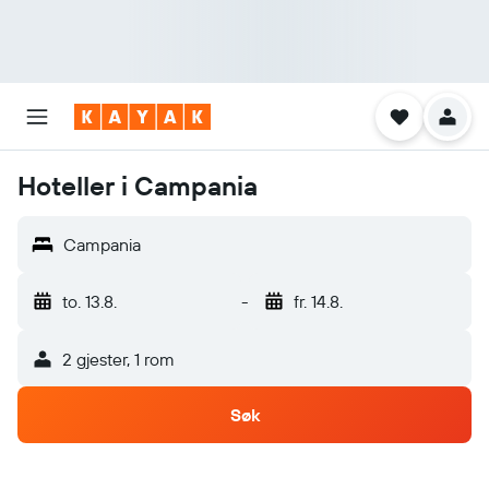
Hoteller i Campania
Campania
to. 13.8.
-
fr. 14.8.
2 gjester, 1 rom
Søk