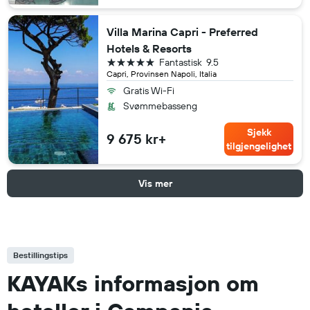
Villa Marina Capri - Preferred
Hotels & Resorts
5 stjerner
Fantastisk
9.5
Capri, Provinsen Napoli, Italia
Gratis Wi-Fi
Svømmebasseng
Sjekk
9 675 kr+
tilgjengelighet
Vis mer
Bestillingstips
KAYAKs informasjon om