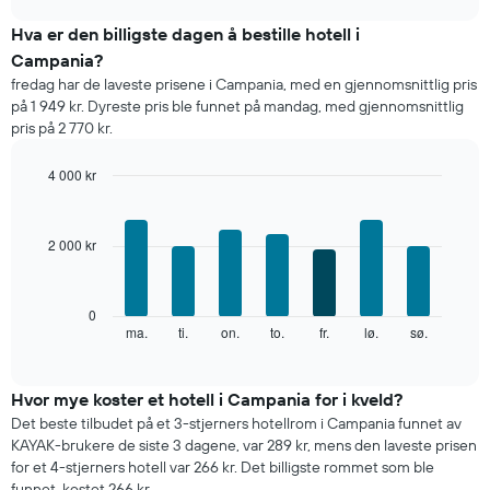
gjennomsnittsprisen
chart
for
Hva er den billigste dagen å bestille hotell i
et
Campania?
rom
fredag har de laveste prisene i Campania, med en gjennomsnittlig pris
per
på 1 949 kr. Dyreste pris ble funnet på mandag, med gjennomsnittlig
måned
pris på 2 770 kr.
Diagrammets
1
X-
4 000 kr
akse
Bar
Chart
viser
graphic.
chart
with
månedene.
2 000 kr
7
Diagrammets
bars.
1
Y-
Diagrammet
0
akse
nedenfor
ma.
ti.
on.
to.
fr.
lø.
sø.
End
viser
of
viser
gjennomsnittsprisen
interactive
gjennomsnittsprisen
chart
for
for
Hvor mye koster et hotell i Campania for i kveld?
et
et
rom
Det beste tilbudet på et 3-stjerners hotellrom i Campania funnet av
rom
KAYAK-brukere de siste 3 dagene, var 289 kr, mens den laveste prisen
for
for et 4-stjerners hotell var 266 kr. Det billigste rommet som ble
hver
funnet, kostet 266 kr.