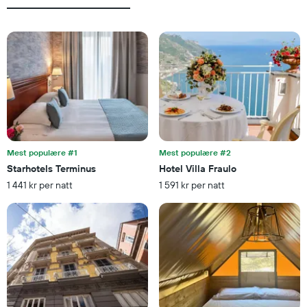
dager
funnet
før
de
oppholdet
siste
Diagrammets
3
1
dagene
Y-
akse
viser
gjennomsnittsprisen
på
et
rom
Mest populære #1
Mest populære #2
Starhotels Terminus
Hotel Villa Fraulo
1 441 kr per natt
1 591 kr per natt