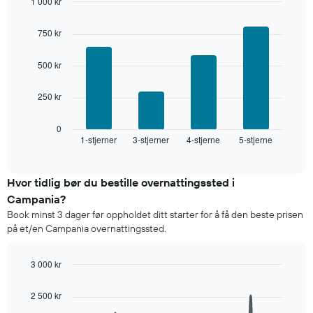
1 000 kr
tre
dagene
Bar
Chart
graphic.
chart
og
750 kr
with
sortert
4
etter
bars.
500 kr
antall
stjerner.
Diagrammet
Diagrammets
250 kr
nedenfor
1
viser
X-
gjennomsnittsprisen
0
akse
1-stjerner
3-stjerner
4-stjerne
5-stjerne
for
End
viser
of
et
interactive
hotellkategorier
rom
chart
etter
denne
Hvor tidlig bør du bestille overnattingssted i
stjerner.
helgen,
Campania?
Diagrammets
basert
1
Book minst 3 dager før oppholdet ditt starter for å få den beste prisen
på
Y-
på et/en Campania overnattingssted.
data
akse
fra
viser
de
3 000 kr
gjennomsnittsprisen
siste
Line
for
Chart
tre
graphic.
chart
et
2 500 kr
dagene
with
rom
90