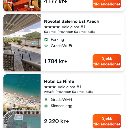
4 177 kr+
tilgjengelighet
Novotel Salerno Est Arechi
4 stjerner
Veldig bra
8.1
Salerno, Provinsen Salerno, Italia
Parking
Gratis Wi-Fi
Sjekk
1 784 kr+
tilgjengelighet
Hotel La Ninfa
3 stjerner
Veldig bra
8.1
Amalfi, Provinsen Salerno, Italia
Gratis Wi-Fi
Klimaanlegg
Sjekk
2 320 kr+
tilgjengelighet