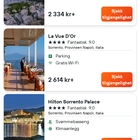
Sjekk
2 334 kr+
tilgjengelighet
La Vue D'Or
4 stjerner
Fantastisk
9.0
Sorrento, Provinsen Napoli, Italia
Parking
Gratis Wi-Fi
Sjekk
2 614 kr+
tilgjengelighet
Hilton Sorrento Palace
4 stjerner
Fantastisk
9.0
Sorrento, Provinsen Napoli, Italia
Svømmebasseng
Klimaanlegg