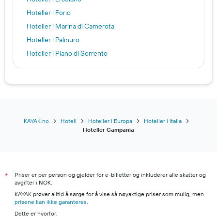
Hoteller i Forio
Hoteller i Marina di Camerota
Hoteller i Palinuro
Hoteller i Piano di Sorrento
Hoteller i Pozzuoli
Hoteller i Procida
Hoteller i Ravello
Hosteller i Napoli
Hosteller i Ischia
KAYAK.no
Hotell
Hoteller i Europa
Hoteller i Italia
Hoteller Campania
Hosteller i Sorrento
Hosteller i Amalfi
Hosteller i Positano
Priser er per person og gjelder for e-billetter og inkluderer alle skatter og
Hosteller i Capri
*
avgifter i NOK.
Hosteller i Salerno
KAYAK prøver alltid å sørge for å vise så nøyaktige priser som mulig, men
prisene kan ikke garanteres
Hosteller i Pompeii
.
Dette er hvorfor:
Hosteller i Maiori