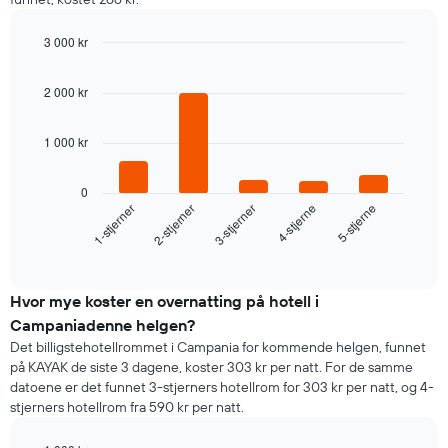
ukedag
Diagrammets
3 000 kr
1
X-
Bar
Chart
graphic.
chart
akse
2 000 kr
with
viser
5
ukedagene.
bars.
Diagrammets
1 000 kr
1
Diagrammet
Y-
nedenfor
0
akse
viser
3-stjerner
2-stjerner
1-stjerner
5-stjerne
4-stjerne
viser
gjennomsnittsprisen
gjennomsnittsprisen
for
End
for
of
et
interactive
et
rom
chart
rom
i
Hvor mye koster en overnatting på hotell i
kveld,
Campaniadenne helgen?
basert
Det billigstehotellrommet i Campania for kommende helgen, funnet
på
på KAYAK de siste 3 dagene, koster 303 kr per natt. For de samme
data
datoene er det funnet 3-stjerners hotellrom for 303 kr per natt, og 4-
fra
stjerners hotellrom fra 590 kr per natt.
de
siste