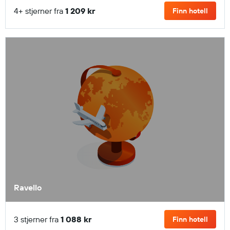
4+ stjerner fra
1 209 kr
Finn hotell
Ravello
3 stjerner fra
1 088 kr
Finn hotell