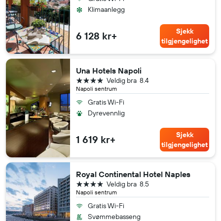
Klimaanlegg
Sjekk
6 128 kr+
tilgjengelighet
Una Hotels Napoli
4 stjerner
Veldig bra
8.4
Napoli sentrum
Gratis Wi-Fi
Dyrevennlig
Sjekk
1 619 kr+
tilgjengelighet
Royal Continental Hotel Naples
4 stjerner
Veldig bra
8.5
Napoli sentrum
Gratis Wi-Fi
Svømmebasseng