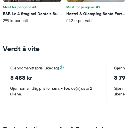
Mest for pengene #1
Mest for pengene #2
B&B Le 4 Stagioni Dante's Suites by ClaPa Group Dislocated Hospi
Hostel & Glamping Santa Fortun
299 kr per natt
542 kr per natt
Verdt å vite
Gjennomsnittspris (ukedag)
Gjennom
8 488 kr
8 799
Gjennomsnittlig pris for
søn. - tor.
de(n) siste 2
Gjennoms
ukene.
ukene.