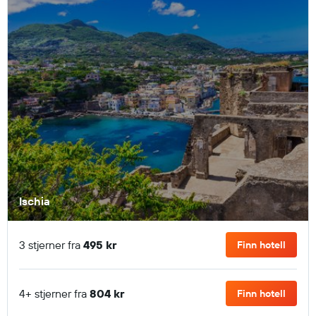
Ischia
3 stjerner fra
495 kr
Finn hotell
4+ stjerner fra
804 kr
Finn hotell