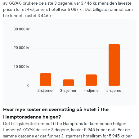
av KAYAK-brukere de siste 3 dagene, var 3 446 kr, mens den laveste
prisen for et 4-stjerners hotell var 6 087 kr. Det billigste rommet som
ble funnet, kostet 3 446 kr.
30 000 kr
Bar
Chart
graphic.
chart
with
20 000 kr
4
bars.
10 000 kr
Diagrammet
nedenfor
viser
gjennomsnittsprisen
0
2-stjerner
3-stjerner
4-stjerne
5-stjerne
for
End
of
et
interactive
rom
chart
i
Hvor mye koster en overnatting på hotell i The
kveld,
Hamptonsdenne helgen?
basert
Det billigstehotellrommet i The Hamptons for kommende helgen,
på
funnet på KAYAK de siste 3 dagene, koster 5 945 kr per natt. For de
data
samme datoene er det funnet 3-stjerners hotellrom for 5 945 kr per
fra