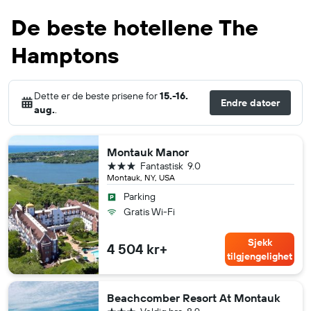
De beste hotellene The
Hamptons
Dette er de beste prisene for
15.-16.
Endre datoer
aug.
.
Montauk Manor
3 stjerner
Fantastisk
9.0
Montauk, NY, USA
Parking
Gratis Wi-Fi
Sjekk
4 504 kr+
tilgjengelighet
Beachcomber Resort At Montauk
3 stjerner