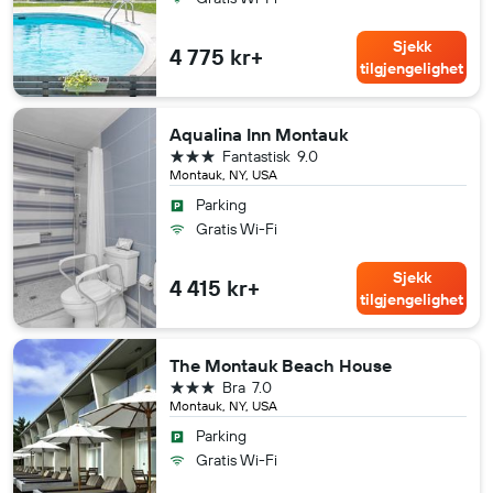
Sjekk
4 775 kr+
tilgjengelighet
Aqualina Inn Montauk
3 stjerner
Fantastisk
9.0
Montauk, NY, USA
Parking
Gratis Wi-Fi
Sjekk
4 415 kr+
tilgjengelighet
The Montauk Beach House
3 stjerner
Bra
7.0
Montauk, NY, USA
Parking
Gratis Wi-Fi