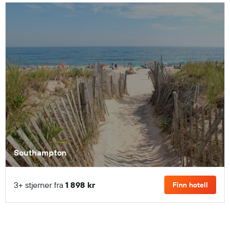
Southampton
3+ stjerner fra
1 898 kr
Finn hotell