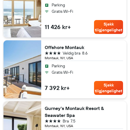
Parking
Gratis Wi-Fi
Sjekk
11 426 kr+
tilgjengelighet
Offshore Montauk
4 stjerner
Veldig bra
8.6
Montauk, NY, USA
Parking
Gratis Wi-Fi
Sjekk
7 392 kr+
tilgjengelighet
Gurney's Montauk Resort &
Seawater Spa
4 stjerner
Bra
7.5
Montauk, NY, USA