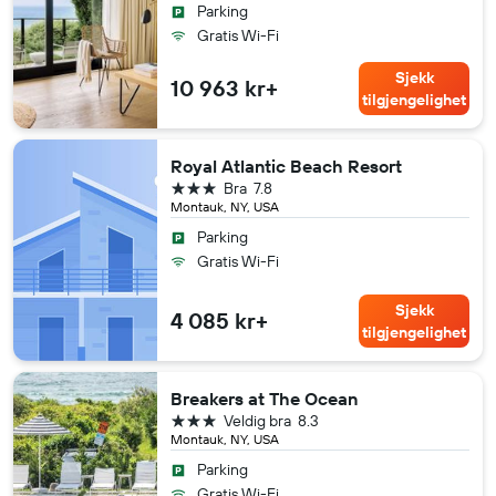
Parking
Gratis Wi-Fi
Sjekk
10 963 kr+
tilgjengelighet
Royal Atlantic Beach Resort
3 stjerner
Bra
7.8
Montauk, NY, USA
Parking
Gratis Wi-Fi
Sjekk
4 085 kr+
tilgjengelighet
Breakers at The Ocean
3 stjerner
Veldig bra
8.3
Montauk, NY, USA
Parking
Gratis Wi-Fi