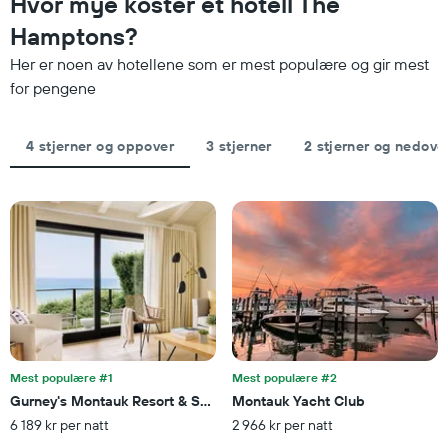
Hvor mye koster et hotell The
for
tre
et
Hamptons?
dagene
rom
og
i
Her er noen av hotellene som er mest populære og gir mest
sortert
kveld,
for pengene
etter
basert
antall
på
stjerner.
data
4 stjerner og oppover
3 stjerner
2 stjerner og nedove
Diagrammets
fra
1
de
X-
siste
akse
tre
viser
dagene
hotellkategorier
etter
stjerner.
Diagrammets
1
Y-
akse
viser
Mest populære #1
Mest populære #2
gjennomsnittsprisen
Gurney's Montauk Resort & Seawater Spa
Montauk Yacht Club
på
6 189 kr per natt
2 966 kr per natt
et