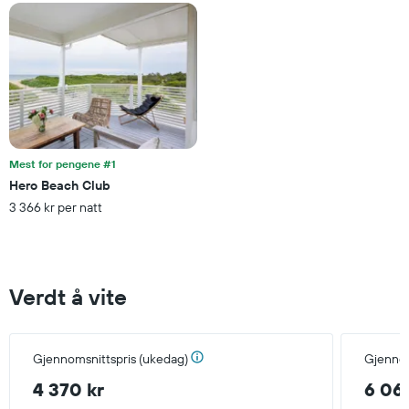
rom
denne
helgen
funnet
de
siste
3
dagene
Mest for pengene #1
Hero Beach Club
3 366 kr per natt
Verdt å vite
Gjennomsnittspris (ukedag)
Gjennom
4 370 kr
6 06