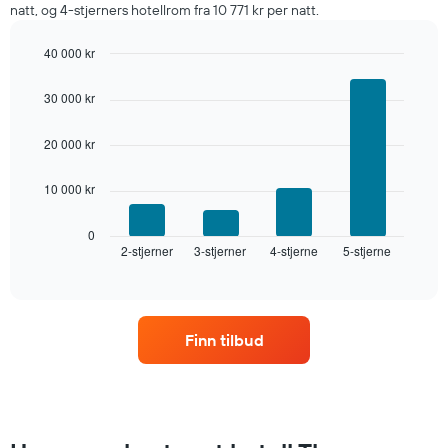
natt, og 4-stjerners hotellrom fra 10 771 kr per natt.
de
siste
40 000 kr
tre
dagene
Bar
Chart
graphic.
chart
og
30 000 kr
with
sortert
4
etter
bars.
20 000 kr
antall
stjerner.
Diagrammet
Diagrammets
10 000 kr
nedenfor
1
viser
X-
gjennomsnittsprisen
0
akse
2-stjerner
3-stjerner
4-stjerne
5-stjerne
for
End
viser
of
et
interactive
hotellkategorier
rom
chart
etter
denne
stjerner.
helgen,
Diagrammets
Finn tilbud
basert
1
på
Y-
data
akse
fra
viser
de
gjennomsnittsprisen
siste