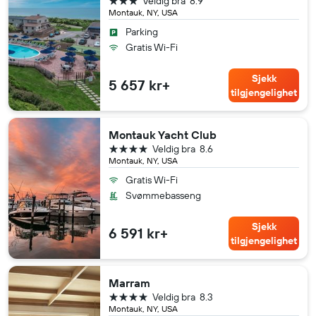
Veldig bra
8.9
Montauk, NY, USA
Parking
Gratis Wi-Fi
Sjekk
5 657 kr+
tilgjengelighet
Montauk Yacht Club
4 stjerner
Veldig bra
8.6
Montauk, NY, USA
Gratis Wi-Fi
Svømmebasseng
Sjekk
6 591 kr+
tilgjengelighet
Marram
4 stjerner
Veldig bra
8.3
Montauk, NY, USA