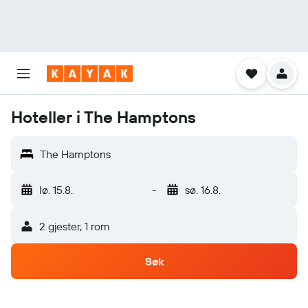
Hoteller i The Hamptons
The Hamptons
lø. 15.8.
-
sø. 16.8.
2 gjester, 1 rom
Søk