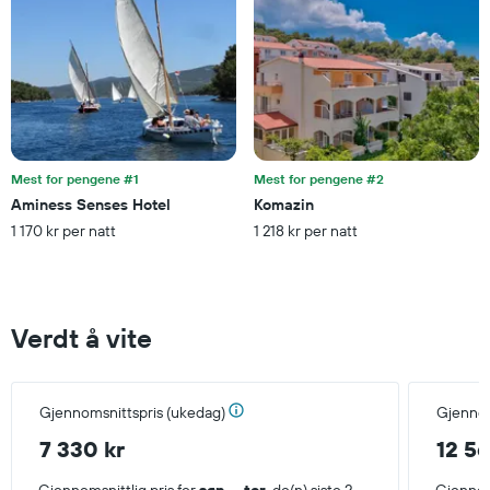
et
rom
denne
helgen
funnet
de
siste
3
dagene
Mest for pengene #1
Mest for pengene #2
Aminess Senses Hotel
Komazin
1 170 kr per natt
1 218 kr per natt
Verdt å vite
Gjennomsnittspris (ukedag)
Gjennom
7 330 kr
12 56