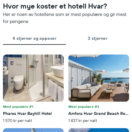
gjennomsnittsprisen
siste
Hvor mye koster et hotell Hvar?
for
tre
et
Her er noen av hotellene som er mest populære og gir mest
dagene
rom
og
for pengene
i
sortert
kveld,
etter
basert
antall
4 stjerner og oppover
3 stjerner
på
stjerner.
data
Diagrammets
fra
1
de
X-
siste
akse
tre
viser
dagene
hotellkategorier
etter
stjerner.
Diagrammets
1
Y-
Mest populære #1
Mest populære #2
akse
Pharos Hvar Bayhill Hotel
Amfora Hvar Grand Beach Resor
viser
1 570 kr per natt
1 437 kr per natt
gjennomsnittsprisen
på