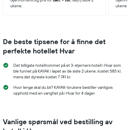
Gjennomsnittlig pris for
søn. - tor.
de(n) siste 2
Gjennoms
ukene.
ukene.
De beste tipsene for å finne det
perfekte hotellet Hvar
Det billigste hotellrommet på et 3-stjerners hotell i Hvar som
ble funnet på KAYAK i løpet av de siste 2 ukene, kostet 585 kr,
mens det dyreste kostet 7 741 kr.
Hvor lenge skal du bli? KAYAK-brukere bestiller vanligvis
opphold med en varighet på i Hvar for 4 dager.
Vanlige spørsmål ved bestilling av