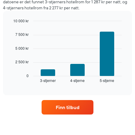
datoene er det funnet 3-stjerners hotellrom for 1 287 kr per natt, og
fra
4-stjerners hotellrom fra 2 277 kr per natt.
de
siste
10 000 kr
tre
dagene
Bar
Chart
graphic.
chart
og
7 500 kr
with
sortert
3
etter
bars.
5 000 kr
antall
stjerner.
Diagrammet
Diagrammets
2 500 kr
nedenfor
1
viser
X-
gjennomsnittsprisen
0
akse
3-stjerner
4-stjerne
5-stjerne
for
End
viser
of
et
interactive
hotellkategorier
rom
chart
etter
denne
stjerner.
helgen,
Diagrammets
Finn tilbud
basert
1
på
Y-
data
akse
fra
viser
de