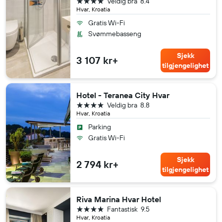
4 stjerner
Veldig bra
8.4
Hvar, Kroatia
Gratis Wi-Fi
Svømmebasseng
Sjekk
3 107 kr+
tilgjengelighet
Hotel - Teranea City Hvar
4 stjerner
Veldig bra
8.8
Hvar, Kroatia
Parking
Gratis Wi-Fi
Sjekk
2 794 kr+
tilgjengelighet
Riva Marina Hvar Hotel
4 stjerner
Fantastisk
9.5
Hvar, Kroatia