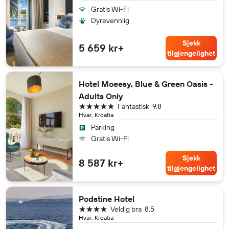
Gratis Wi-Fi
Dyrevennlig
Sjekk
5 659 kr+
tilgjengelighet
Hotel Moeesy, Blue & Green Oasis -
Adults Only
5 stjerner
Fantastisk
9.8
Hvar, Kroatia
Parking
Gratis Wi-Fi
Sjekk
8 587 kr+
tilgjengelighet
Podstine Hotel
4 stjerner
Veldig bra
8.5
Hvar, Kroatia