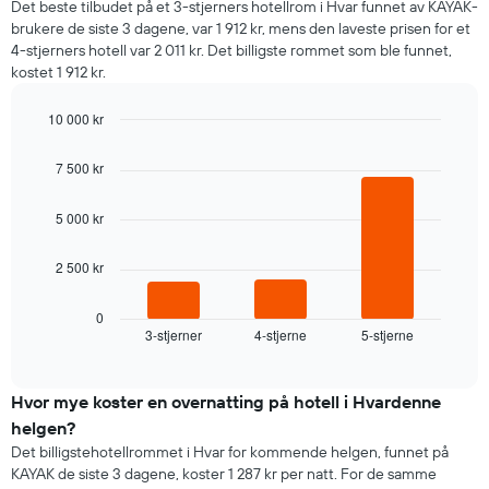
Det beste tilbudet på et 3-stjerners hotellrom i Hvar funnet av KAYAK-
brukere de siste 3 dagene, var 1 912 kr, mens den laveste prisen for et
4-stjerners hotell var 2 011 kr. Det billigste rommet som ble funnet,
kostet 1 912 kr.
10 000 kr
Bar
Chart
graphic.
chart
7 500 kr
with
3
bars.
5 000 kr
Diagrammet
2 500 kr
nedenfor
viser
gjennomsnittsprisen
0
3-stjerner
4-stjerne
5-stjerne
for
End
of
et
interactive
rom
chart
i
Hvor mye koster en overnatting på hotell i Hvardenne
kveld,
helgen?
basert
Det billigstehotellrommet i Hvar for kommende helgen, funnet på
på
KAYAK de siste 3 dagene, koster 1 287 kr per natt. For de samme
data