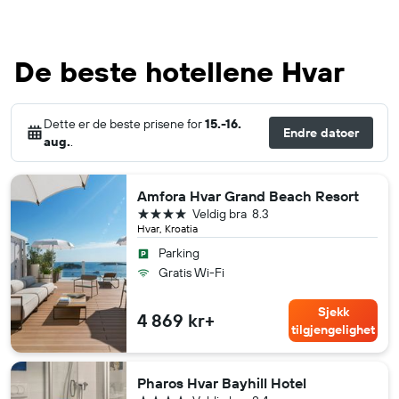
De beste hotellene Hvar
Dette er de beste prisene for
15.-16.
Endre datoer
aug.
.
Amfora Hvar Grand Beach Resort
4 stjerner
Veldig bra
8.3
Hvar, Kroatia
Parking
Gratis Wi-Fi
Sjekk
4 869 kr+
tilgjengelighet
Pharos Hvar Bayhill Hotel