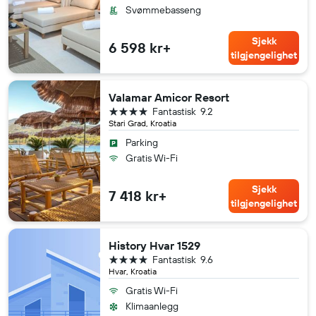
Svømmebasseng
Sjekk
6 598 kr+
tilgjengelighet
Valamar Amicor Resort
4 stjerner
Fantastisk
9.2
Stari Grad, Kroatia
Parking
Gratis Wi-Fi
Sjekk
7 418 kr+
tilgjengelighet
History Hvar 1529
4 stjerner
Fantastisk
9.6
Hvar, Kroatia
Gratis Wi-Fi
Klimaanlegg