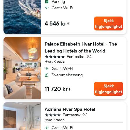
Parking
Gratis Wi-Fi
Sjekk
4 546 kr+
tilgjengelighet
Palace Elisabeth Hvar Hotel - The
Leading Hotels of the World
5 stjerner
Fantastisk
9.4
Hvar, Kroatia
Gratis Wi-Fi
Svømmebasseng
Sjekk
11 720 kr+
tilgjengelighet
Adriana Hvar Spa Hotel
4 stjerner
Fantastisk
9.3
Hvar, Kroatia
Gratis Wi-Fi