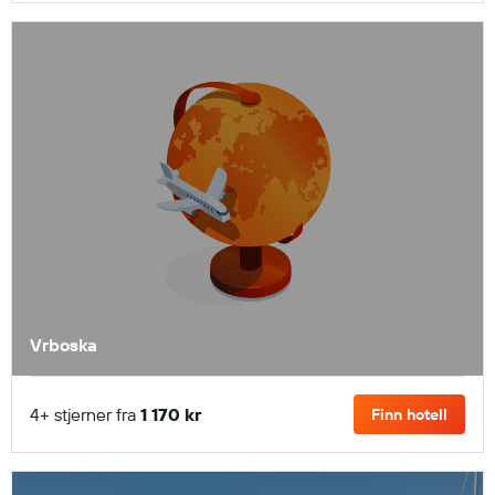
Vrboska
4+ stjerner fra
1 170 kr
Finn hotell