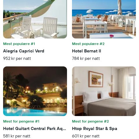
hotellkategorier
etter
stjerner.
Diagrammets
1
Y-
akse
viser
Mest populære #1
Mest populære #2
gjennomsnittsprisen
Alegria Caprici Verd
Hotel Bernat II
på
952 kr per natt
784 kr per natt
et
rom
denne
helgen
funnet
de
siste
3
dagene
Mest for pengene #1
Mest for pengene #2
Hotel Guitart Central Park Aqua Resort
Htop Royal Star & Spa
581 kr per natt
601 kr per natt