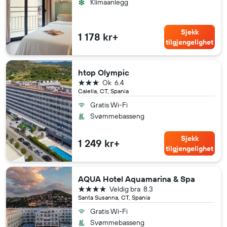
Klimaanlegg
Sjekk
1 178 kr+
tilgjengelighet
htop Olympic
3 stjerner
Ok
6.4
Calella, CT, Spania
Gratis Wi-Fi
Svømmebasseng
Sjekk
1 249 kr+
tilgjengelighet
AQUA Hotel Aquamarina & Spa
4 stjerner
Veldig bra
8.3
Santa Susanna, CT, Spania
Gratis Wi-Fi
Svømmebasseng