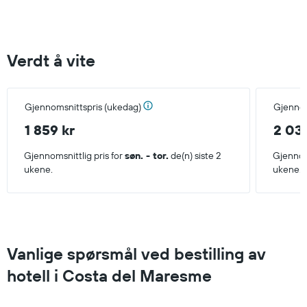
Verdt å vite
Gjennomsnittspris (ukedag)
Gjennom
1 859 kr
2 03
Gjennomsnittlig pris for
søn. - tor.
de(n) siste 2
Gjennoms
ukene.
ukene.
Vanlige spørsmål ved bestilling av
hotell i Costa del Maresme