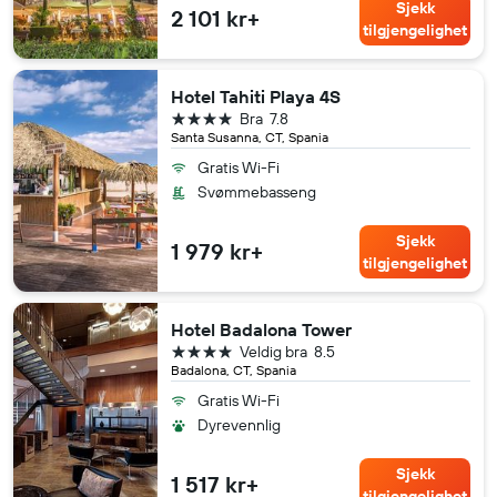
Sjekk
2 101 kr+
tilgjengelighet
Hotel Tahiti Playa 4S
4 stjerner
Bra
7.8
Santa Susanna, CT, Spania
Gratis Wi-Fi
Svømmebasseng
Sjekk
1 979 kr+
tilgjengelighet
Hotel Badalona Tower
4 stjerner
Veldig bra
8.5
Badalona, CT, Spania
Gratis Wi-Fi
Dyrevennlig
Sjekk
1 517 kr+
tilgjengelighet