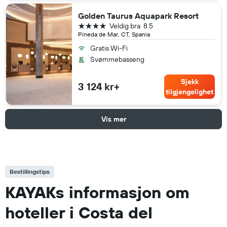
Golden Taurus Aquapark Resort
4 stjerner
Veldig bra
8.5
Pineda de Mar, CT, Spania
Gratis Wi-Fi
Svømmebasseng
Sjekk
3 124 kr+
tilgjengelighet
Vis mer
Bestillingstips
KAYAKs informasjon om
hoteller i Costa del