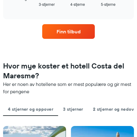
akse
3-stjerner
4-stjerne
5-stjerne
for
End
viser
of
et
interactive
hotellkategorier
rom
chart
etter
denne
stjerner.
helgen,
Diagrammets
Finn tilbud
basert
1
på
Y-
data
akse
fra
viser
de
gjennomsnittsprisen
siste
Hvor mye koster et hotell Costa del
for
tre
et
Maresme?
dagene
rom
og
i
Her er noen av hotellene som er mest populære og gir mest
sortert
kveld,
for pengene
etter
basert
antall
på
stjerner.
data
4 stjerner og oppover
3 stjerner
2 stjerner og nedove
Diagrammets
fra
1
de
X-
siste
akse
tre
viser
dagene