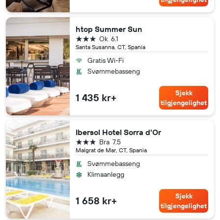
htop Summer Sun
3 stjerner
Ok
6.1
Santa Susanna, CT, Spania
Gratis Wi-Fi
Svømmebasseng
Sjekk
1 435 kr+
tilgjengelighet
Ibersol Hotel Sorra d'Or
3 stjerner
Bra
7.5
Malgrat de Mar, CT, Spania
Svømmebasseng
Klimaanlegg
Sjekk
1 658 kr+
tilgjengelighet