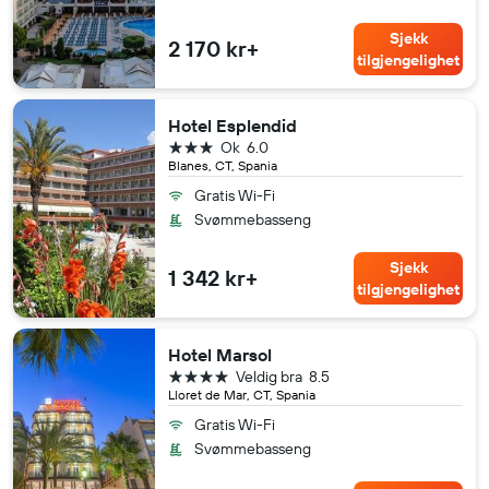
Sjekk
2 170 kr+
tilgjengelighet
Hotel Esplendid
3 stjerner
Ok
6.0
Blanes, CT, Spania
Gratis Wi-Fi
Svømmebasseng
Sjekk
1 342 kr+
tilgjengelighet
Hotel Marsol
4 stjerner
Veldig bra
8.5
Lloret de Mar, CT, Spania
Gratis Wi-Fi
Svømmebasseng