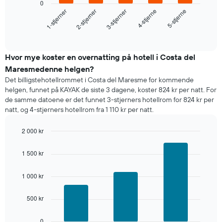
0
viser
3-stjerner
2-stjerner
1-stjerner
5-stjerne
4-stjerne
gjennomsnittsprisen
for
End
of
et
interactive
rom
chart
i
Hvor mye koster en overnatting på hotell i Costa del
kveld,
Maresmedenne helgen?
basert
Det billigstehotellrommet i Costa del Maresme for kommende
på
helgen, funnet på KAYAK de siste 3 dagene, koster 824 kr per natt. For
data
de samme datoene er det funnet 3-stjerners hotellrom for 824 kr per
fra
natt, og 4-stjerners hotellrom fra 1 110 kr per natt.
de
siste
2 000 kr
tre
dagene
Bar
Chart
graphic.
chart
og
1 500 kr
with
sortert
3
etter
bars.
1 000 kr
antall
stjerner.
Diagrammet
Diagrammets
500 kr
nedenfor
1
viser
X-
gjennomsnittsprisen
0