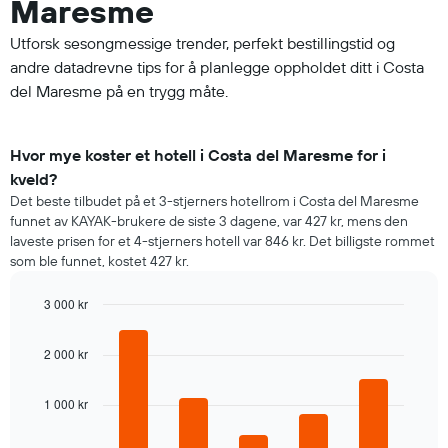
Maresme
Utforsk sesongmessige trender, perfekt bestillingstid og
andre datadrevne tips for å planlegge oppholdet ditt i Costa
del Maresme på en trygg måte.
Hvor mye koster et hotell i Costa del Maresme for i
kveld?
Det beste tilbudet på et 3-stjerners hotellrom i Costa del Maresme
funnet av KAYAK-brukere de siste 3 dagene, var 427 kr, mens den
laveste prisen for et 4-stjerners hotell var 846 kr. Det billigste rommet
som ble funnet, kostet 427 kr.
3 000 kr
Bar
Chart
graphic.
chart
2 000 kr
with
5
bars.
1 000 kr
Diagrammet
nedenfor