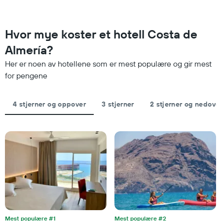
data
akse
fra
viser
de
gjennomsnittsprisen
siste
Hvor mye koster et hotell Costa de
for
tre
et
Almería?
dagene
rom
og
i
Her er noen av hotellene som er mest populære og gir mest
sortert
kveld,
for pengene
etter
basert
antall
på
stjerner.
data
4 stjerner og oppover
3 stjerner
2 stjerner og nedove
Diagrammets
fra
1
de
X-
siste
akse
tre
viser
dagene
hotellkategorier
etter
stjerner.
Diagrammets
1
Y-
akse
viser
Mest populære #1
Mest populære #2