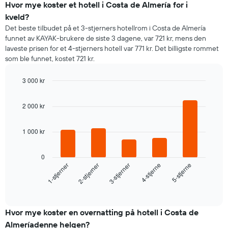
Hvor mye koster et hotell i Costa de Almería for i
kveld?
Det beste tilbudet på et 3-stjerners hotellrom i Costa de Almería
funnet av KAYAK-brukere de siste 3 dagene, var 721 kr, mens den
laveste prisen for et 4-stjerners hotell var 771 kr. Det billigste rommet
som ble funnet, kostet 721 kr.
3 000 kr
Bar
Chart
graphic.
chart
2 000 kr
with
5
bars.
1 000 kr
Diagrammet
nedenfor
0
viser
3-stjerner
2-stjerner
1-stjerner
5-stjerne
4-stjerne
gjennomsnittsprisen
for
End
of
et
interactive
rom
chart
i
Hvor mye koster en overnatting på hotell i Costa de
kveld,
Almeríadenne helgen?