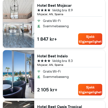
Hotel Best Mojácar
4 stjerner
Veldig bra
8.9
Mojacar, AN, Spania
Gratis Wi-Fi
Svømmebasseng
Sjekk
1 847 kr+
tilgjengelighet
Hotel Best Indalo
4 stjerner
Veldig bra
8.3
Mojacar, AN, Spania
Gratis Wi-Fi
Svømmebasseng
Sjekk
2 105 kr+
tilgjengelighet
Hotel Best Oasis Tropical