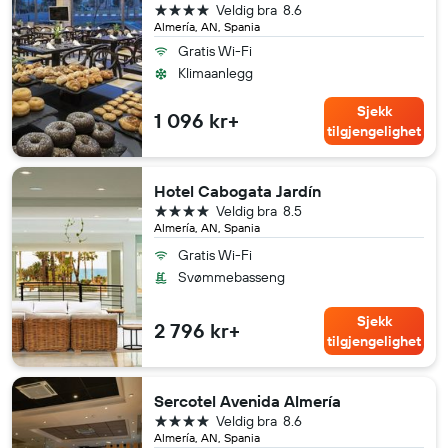
4 stjerner
Veldig bra
8.6
Almería, AN, Spania
Gratis Wi-Fi
Klimaanlegg
Sjekk
1 096 kr+
tilgjengelighet
Hotel Cabogata Jardín
4 stjerner
Veldig bra
8.5
Almería, AN, Spania
Gratis Wi-Fi
Svømmebasseng
Sjekk
2 796 kr+
tilgjengelighet
Sercotel Avenida Almería
4 stjerner
Veldig bra
8.6
Almería, AN, Spania