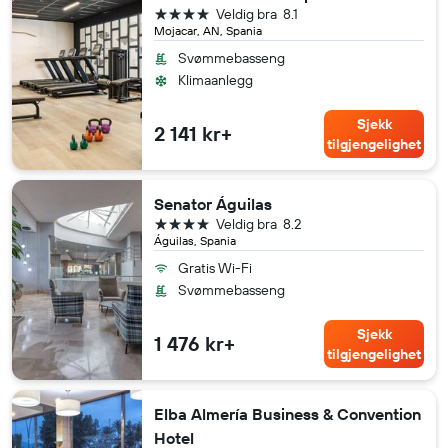
4 stjerner
Veldig bra
8.1
Mojacar, AN, Spania
Svømmebasseng
Klimaanlegg
Sjekk
2 141 kr+
tilgjengelighet
Senator Águilas
4 stjerner
Veldig bra
8.2
Águilas, Spania
Gratis Wi-Fi
Svømmebasseng
Sjekk
1 476 kr+
tilgjengelighet
Elba Almería Business & Convention
Hotel