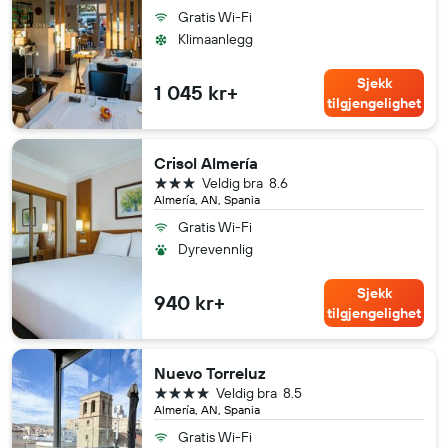
Gratis Wi-Fi
Klimaanlegg
Sjekk
1 045 kr+
tilgjengelighet
Crisol Almería
3 stjerner
Veldig bra
8.6
Almería, AN, Spania
Gratis Wi-Fi
Dyrevennlig
Sjekk
940 kr+
tilgjengelighet
Nuevo Torreluz
4 stjerner
Veldig bra
8.5
Almería, AN, Spania
Gratis Wi-Fi