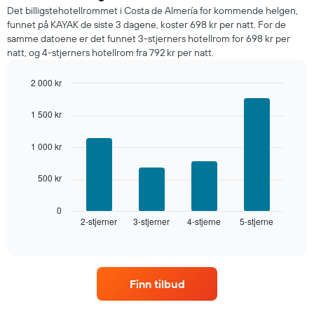
basert
Det billigstehotellrommet i Costa de Almería for kommende helgen,
på
funnet på KAYAK de siste 3 dagene, koster 698 kr per natt. For de
data
samme datoene er det funnet 3-stjerners hotellrom for 698 kr per
fra
natt, og 4-stjerners hotellrom fra 792 kr per natt.
de
siste
2 000 kr
tre
dagene
Bar
Chart
graphic.
chart
og
1 500 kr
with
sortert
4
etter
bars.
1 000 kr
antall
stjerner.
Diagrammet
Diagrammets
500 kr
nedenfor
1
viser
X-
gjennomsnittsprisen
0
akse
2-stjerner
3-stjerner
4-stjerne
5-stjerne
for
End
viser
of
et
interactive
hotellkategorier
rom
chart
etter
denne
stjerner.
helgen,
Diagrammets
Finn tilbud
basert
1
på
Y-