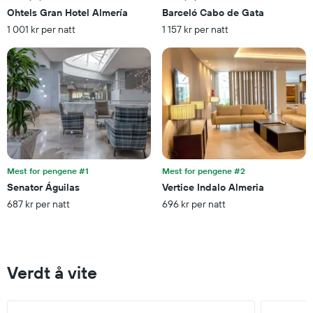
gjennomsnittsprisen
Ohtels Gran Hotel Almería
Barceló Cabo de Gata
på
1 001 kr per natt
1 157 kr per natt
et
rom
denne
helgen
funnet
de
siste
3
dagene
Mest for pengene #1
Mest for pengene #2
Senator Águilas
Vertice Indalo Almeria
687 kr per natt
696 kr per natt
Verdt å vite