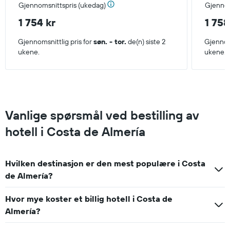
Gjennomsnittspris (ukedag)
Gjennom
1 754 kr
1 758
Gjennomsnittlig pris for
søn. - tor.
de(n) siste 2
Gjennoms
ukene.
ukene.
Vanlige spørsmål ved bestilling av
hotell i Costa de Almería
Hvilken destinasjon er den mest populære i Costa
de Almería?
Hvor mye koster et billig hotell i Costa de
Almería?