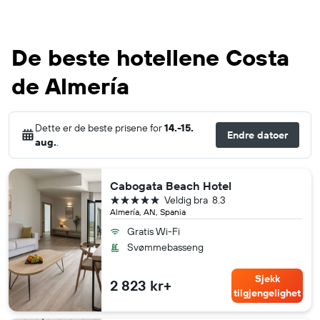
De beste hotellene Costa
de Almería
Dette er de beste prisene for
14.-15.
Endre datoer
aug.
.
Cabogata Beach Hotel
5 stjerner
Veldig bra
8.3
Almería, AN, Spania
Gratis Wi-Fi
Svømmebasseng
Sjekk
2 823 kr+
tilgjengelighet