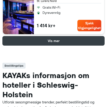
St. Lorenz Nord
Gratis Wi-Fi
Dyrevennlig
Sjekk
1 414 kr+
tilgjengelighet
Vis mer
Bestillingstips
KAYAKs informasjon om
hoteller i Schleswig-
Holstein
Utforsk sesongmessige trender, perfekt bestillingstid og