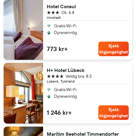
Hotel Consul
3 stjerner
Ok
6.4
Vorstadt
Gratis Wi-Fi
Dyrevennlig
Sjekk
773 kr+
tilgjengelighet
H+ Hotel Lübeck
4 stjerner
Veldig bra
8.3
Lübeck, Tyskland
Gratis Wi-Fi
Dyrevennlig
Sjekk
1 246 kr+
tilgjengelighet
Maritim Seehotel Timmendorfer