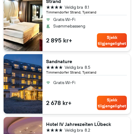
Strand
4 stjerner
Veldig bra
8.1
Timmendorfer Strand, Tyskland
Gratis Wi-Fi
Svømmebasseng
Sjekk
2 895 kr+
tilgjengelighet
Sandnature
4 stjerner
Veldig bra
8.5
Timmendorfer Strand, Tyskland
Gratis Wi-Fi
Sjekk
2 678 kr+
tilgjengelighet
Hotel IV Jahreszeiten LÜbeck
4 stjerner
Veldig bra
8.2