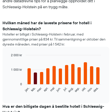
andre datadrevne tips for å planlegge oppholdet ditt i
Schleswig-Holstein på en trygg måte.
Hvilken måned har de laveste prisene for hotell i
Schleswig-Holstein?
Hoteller er billigst i Schleswig-Holstein i februar, med
gjennomsnittlige priser på 834 kr. Til sammenligning er oktober den
dyreste måneden, med priser på 1 542 kr.
2 000 kr
Bar
Chart
graphic.
chart
with
1 000 kr
12
bars.
0
Diagrammet
feb.
mai
aug.
nov.
mar.
jun.
sep.
des.
jan.
apr.
jul.
okt.
nedenfor
End
of
viser
interactive
gjennomsnittsprisen
chart
for
Hva er den billigste dagen å bestille hotell i Schleswig-
et