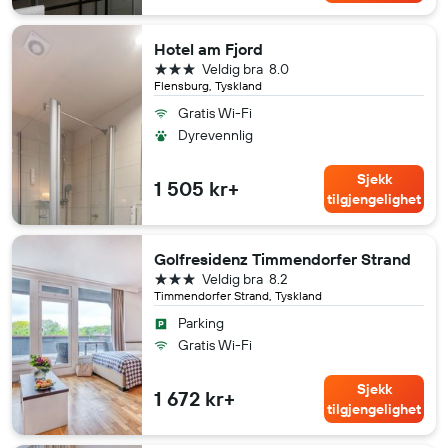
Hotel am Fjord
3 stjerner
Veldig bra
8.0
Flensburg, Tyskland
Gratis Wi-Fi
Dyrevennlig
Sjekk
1 505 kr+
tilgjengelighet
Golfresidenz Timmendorfer Strand
3 stjerner
Veldig bra
8.2
Timmendorfer Strand, Tyskland
Parking
Gratis Wi-Fi
Sjekk
1 672 kr+
tilgjengelighet