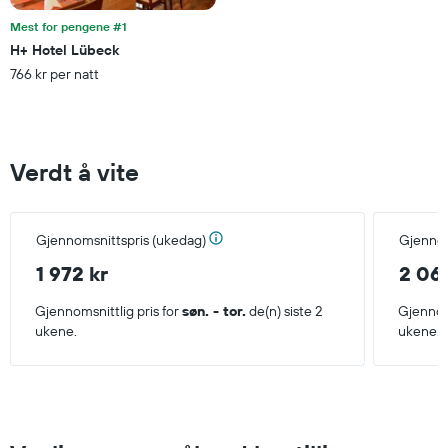
Mest for pengene #1
H+ Hotel Lübeck
766 kr per natt
Verdt å vite
Gjennomsnittspris (ukedag)
Gjennom
1 972 kr
2 06
Gjennomsnittlig pris for
søn. - tor.
de(n) siste 2
Gjennoms
ukene.
ukene.