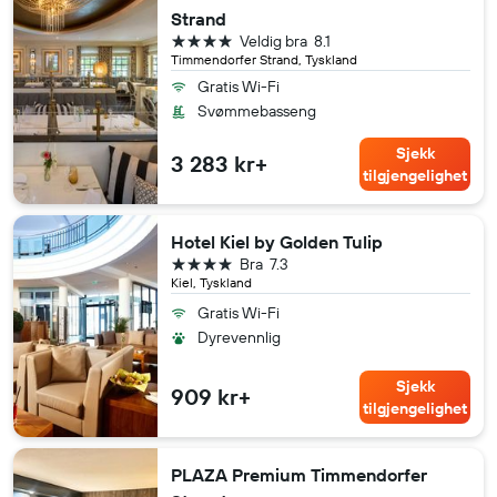
Strand
4 stjerner
Veldig bra
8.1
Timmendorfer Strand, Tyskland
Gratis Wi-Fi
Svømmebasseng
Sjekk
3 283 kr+
tilgjengelighet
Hotel Kiel by Golden Tulip
4 stjerner
Bra
7.3
Kiel, Tyskland
Gratis Wi-Fi
Dyrevennlig
Sjekk
909 kr+
tilgjengelighet
PLAZA Premium Timmendorfer