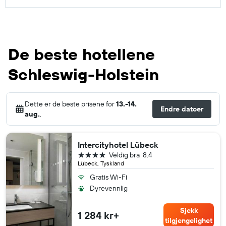
De beste hotellene
Schleswig-Holstein
Dette er de beste prisene for
13.-14.
Endre datoer
aug.
.
Intercityhotel Lübeck
4 stjerner
Veldig bra
8.4
Lübeck, Tyskland
Gratis Wi-Fi
Dyrevennlig
Sjekk
1 284 kr+
tilgjengelighet