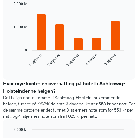
X-
2 000 kr
akse
Bar
Chart
viser
graphic.
chart
with
ukedagene.
5
Diagrammets
1 000 kr
bars.
1
Y-
Diagrammet
akse
nedenfor
viser
0
viser
3-stjerner
2-stjerner
1-stjerner
5-stjerne
4-stjerne
gjennomsnittsprisen
gjennomsnittsprisen
for
for
End
et
of
et
rom
interactive
rom
chart
i
Hvor mye koster en overnatting på hotell i Schleswig-
kveld,
Holsteindenne helgen?
basert
Det billigstehotellrommet i Schleswig-Holstein for kommende
på
helgen, funnet på KAYAK de siste 3 dagene, koster 553 kr per natt. For
data
de samme datoene er det funnet 3-stjerners hotellrom for 553 kr per
fra
natt, og 4-stjerners hotellrom fra 1 023 kr per natt.
de
siste
2 000 kr
tre
dagene
Bar
Chart