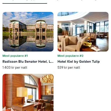
oppholdet
siste
Diagrammets
3
1
dagene
Y-
akse
viser
gjennomsnittsprisen
på
et
rom
Mest populære #1
Mest populære #2
Radisson Blu Senator Hotel, Lubeck
Hotel Kiel by Golden Tulip
1 403 kr per natt
539 kr per natt