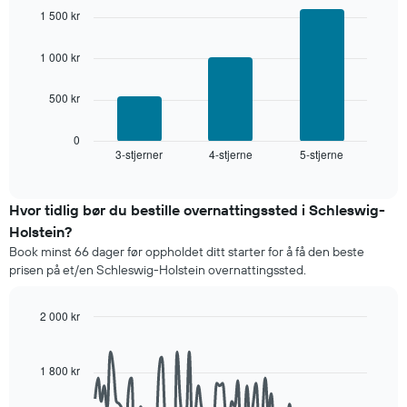
graphic.
chart
og
1 500 kr
with
sortert
3
etter
bars.
1 000 kr
antall
stjerner.
Diagrammet
Diagrammets
500 kr
nedenfor
1
viser
X-
gjennomsnittsprisen
0
akse
3-stjerner
4-stjerne
5-stjerne
for
End
viser
of
et
interactive
hotellkategorier
rom
chart
etter
denne
Hvor tidlig bør du bestille overnattingssted i Schleswig-
stjerner.
helgen,
Holstein?
Diagrammets
basert
1
Book minst 66 dager før oppholdet ditt starter for å få den beste
på
Y-
prisen på et/en Schleswig-Holstein overnattingssted.
data
akse
fra
viser
de
2 000 kr
gjennomsnittsprisen
siste
Line
for
Chart
tre
graphic.
chart
et
dagene
with
1 800 kr
rom
90
og
i
data
sortert
kveld,