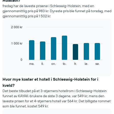
Holstein?
rom
fredag har de laveste prisene i Schleswig-Holstein, med en
per
gjennomsnittlig pris på 983 kr. Dyreste pris ble funnet på torsdag, med
måned
gjennomsnittlig pris på 1 502 kr.
Diagrammets
1
X-
2 000 kr
akse
Bar
Chart
viser
graphic.
chart
with
månedene.
1 000 kr
7
Diagrammets
bars.
1
Y-
Diagrammet
0
akse
nedenfor
ma.
ti.
on.
to.
fr.
lø.
sø.
End
viser
of
viser
gjennomsnittsprisen
interactive
gjennomsnittsprisen
chart
for
for
Hvor mye koster et hotell i Schleswig-Holstein for i
et
et
rom
kveld?
rom
Det beste tilbudet på et 3-stjerners hotellrom i Schleswig-Holstein
for
funnet av KAYAK-brukere de siste 3 dagene, var 549 kr, mens den
hver
laveste prisen for et 4-stjerners hotell var 564 kr. Det billigste rommet
ukedag
som ble funnet, kostet 549 kr.
Diagrammets
1