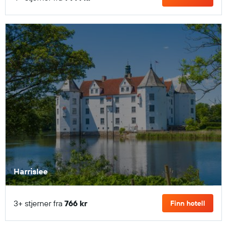
Harrislee
3+ stjerner fra
766 kr
Finn hotell