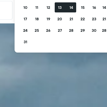
10
11
12
13
14
15
16
14
Filtre tilbudene dine
Filtrer etter gratis avbestilling, gratis frokost og mer
17
18
19
20
21
22
23
21
24
25
26
27
28
29
30
28
31