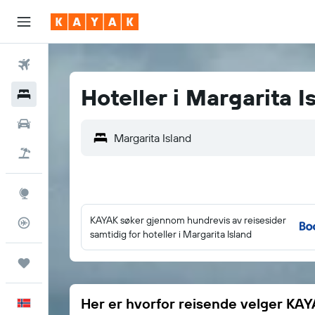
Fly
Hoteller i Margarita I
Hoteller
Leiebiler
Pakkereiser
Utforsk
KAYAK søker gjennom hundrevis av reisesider
Flysporer
samtidig for hoteller i Margarita Island
Reiser
Her er hvorfor reisende velger KA
Norsk