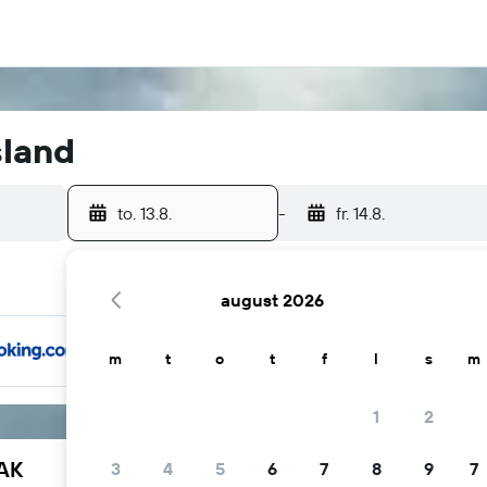
sland
to. 13.8.
-
fr. 14.8.
august 2026
m
t
o
t
f
l
s
m
1
2
YAK
3
4
5
6
7
8
9
7