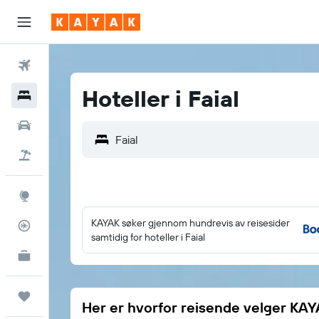
Fly
Hoteller i Faial
Hoteller
Leiebiler
Pakkereiser
Utforsk
KAYAK søker gjennom hundrevis av reisesider
Flysporer
samtidig for hoteller i Faial
KAYAK for Business
NYHET
Reiser
Her er hvorfor reisende velger KA