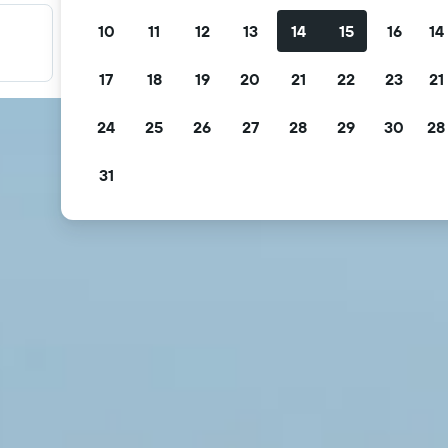
10
11
12
13
14
15
16
14
Filtre tilbudene dine
Filtrer etter gratis avbestilling, gratis frokost og mer
17
18
19
20
21
22
23
21
24
25
26
27
28
29
30
28
31