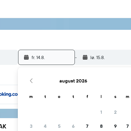
fr. 14.8.
-
lø. 15.8.
august 2026
m
t
o
t
f
l
s
m
1
2
YAK
3
4
5
6
7
8
9
7