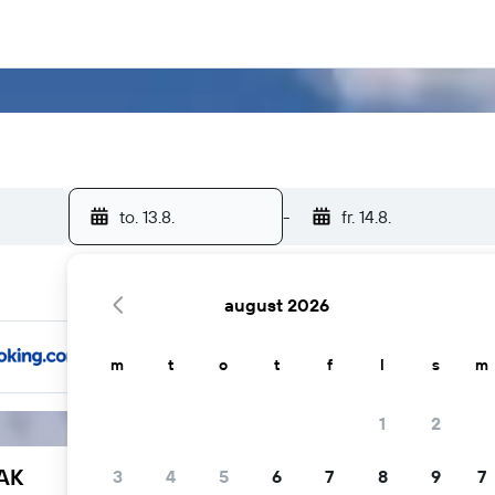
to. 13.8.
-
fr. 14.8.
august 2026
m
t
o
t
f
l
s
m
1
2
YAK
3
4
5
6
7
8
9
7