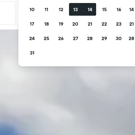
10
11
12
13
14
15
16
14
Filtre tilbudene dine
Filtrer etter gratis avbestilling, gratis frokost og mer
17
18
19
20
21
22
23
21
24
25
26
27
28
29
30
28
31