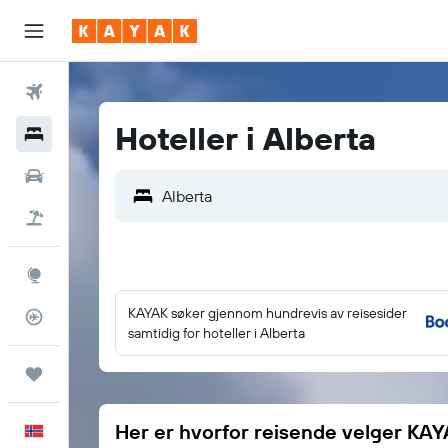
Fly
Hoteller i Alberta
Hoteller
Leiebiler
Pakkereiser
Utforsk
KAYAK søker gjennom hundrevis av reisesider
Flysporer
samtidig for hoteller i Alberta
Reiser
Her er hvorfor reisende velger KA
Norsk