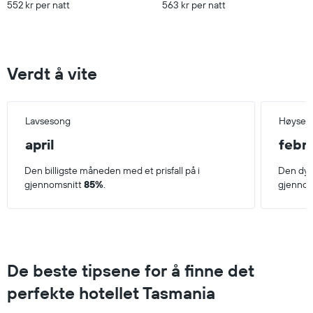
552 kr per natt
563 kr per natt
Verdt å vite
Lavsesong
Høyses
april
febr
Den billigste måneden med et prisfall på i
Den dyr
gjennomsnitt
85%
.
gjennom
De beste tipsene for å finne det
perfekte hotellet Tasmania