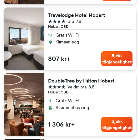
Travelodge Hotel Hobart
4 stjerner
Bra
7.8
Hobart CBD
Gratis Wi-Fi
Klimaanlegg
Sjekk
807 kr+
tilgjengelighet
DoubleTree by Hilton Hobart
4 stjerner
Veldig bra
8.8
Hobart CBD
Gratis Wi-Fi
Svømmebasseng
Sjekk
1 306 kr+
tilgjengelighet