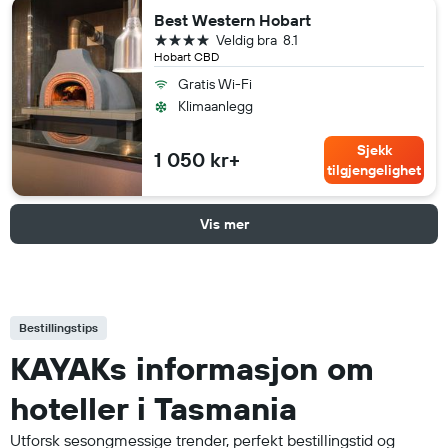
Best Western Hobart
4 stjerner
Veldig bra
8.1
Hobart CBD
Gratis Wi-Fi
Klimaanlegg
Sjekk
1 050 kr+
tilgjengelighet
Vis mer
Bestillingstips
KAYAKs informasjon om
hoteller i Tasmania
Utforsk sesongmessige trender, perfekt bestillingstid og