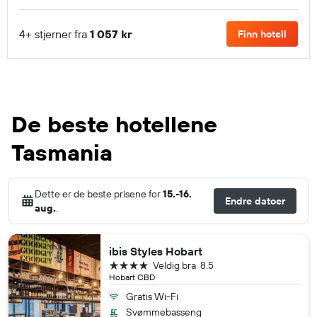
4+ stjerner fra
1 057 kr
Finn hotell
De beste hotellene
Tasmania
Dette er de beste prisene for
15.-16.
Endre datoer
aug.
.
ibis Styles Hobart
4 stjerner
Veldig bra
8.5
Hobart CBD
Gratis Wi-Fi
Svømmebasseng