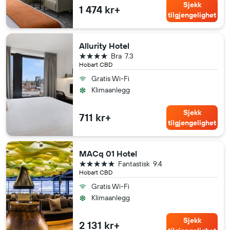
Sjekk
1 474 kr+
tilgjengelighet
Allurity Hotel
4 stjerner
Bra
7.3
Hobart CBD
Gratis Wi-Fi
Klimaanlegg
Sjekk
711 kr+
tilgjengelighet
MACq 01 Hotel
5 stjerner
Fantastisk
9.4
Hobart CBD
Gratis Wi-Fi
Klimaanlegg
Sjekk
2 131 kr+