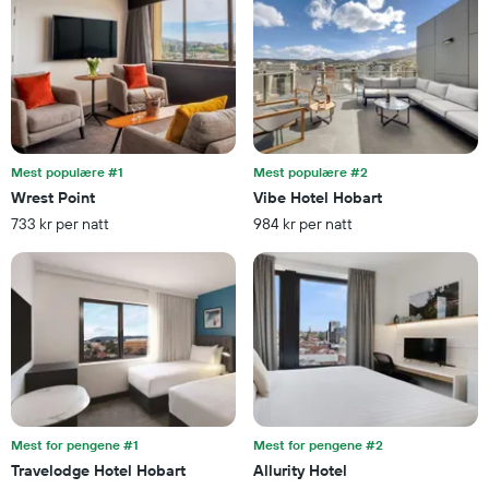
3
1
dagene
Y-
akse
viser
gjennomsnittsprisen
på
et
rom
Mest populære #1
Mest populære #2
Wrest Point
Vibe Hotel Hobart
733 kr per natt
984 kr per natt
Mest for pengene #1
Mest for pengene #2
Travelodge Hotel Hobart
Allurity Hotel