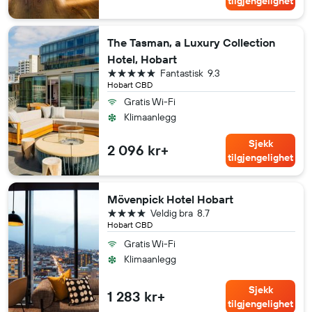
tilgjengelighet
The Tasman, a Luxury Collection
Hotel, Hobart
5 stjerner
Fantastisk
9.3
Hobart CBD
Gratis Wi-Fi
Klimaanlegg
Sjekk
2 096 kr+
tilgjengelighet
Mövenpick Hotel Hobart
4 stjerner
Veldig bra
8.7
Hobart CBD
Gratis Wi-Fi
Klimaanlegg
Sjekk
1 283 kr+
tilgjengelighet