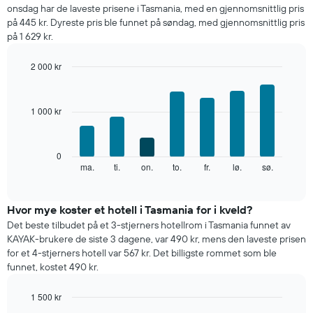
et
onsdag har de laveste prisene i Tasmania, med en gjennomsnittlig pris
rom
på 445 kr. Dyreste pris ble funnet på søndag, med gjennomsnittlig pris
per
på 1 629 kr.
måned
Diagrammets
2 000 kr
1
Bar
X-
Chart
graphic.
chart
akse
with
viser
1 000 kr
7
månedene.
bars.
Diagrammets
1
Diagrammet
0
Y-
nedenfor
ma.
ti.
on.
to.
fr.
lø.
sø.
End
akse
of
viser
interactive
viser
gjennomsnittsprisen
chart
gjennomsnittsprisen
for
Hvor mye koster et hotell i Tasmania for i kveld?
for
et
Det beste tilbudet på et 3-stjerners hotellrom i Tasmania funnet av
et
rom
KAYAK-brukere de siste 3 dagene, var 490 kr, mens den laveste prisen
rom
for
for et 4-stjerners hotell var 567 kr. Det billigste rommet som ble
hver
funnet, kostet 490 kr.
ukedag
Diagrammets
1 500 kr
1
X-
Bar
Chart