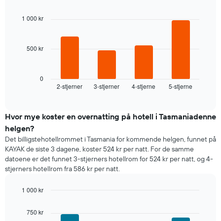
graphic.
chart
akse
with
viser
1 000 kr
4
ukedagene.
bars.
Diagrammets
1
500 kr
Diagrammet
Y-
nedenfor
akse
viser
viser
gjennomsnittsprisen
0
gjennomsnittsprisen
2-stjerner
3-stjerner
4-stjerne
5-stjerne
for
End
for
of
et
interactive
et
rom
chart
rom
i
Hvor mye koster en overnatting på hotell i Tasmaniadenne
kveld,
helgen?
basert
Det billigstehotellrommet i Tasmania for kommende helgen, funnet på
på
KAYAK de siste 3 dagene, koster 524 kr per natt. For de samme
data
datoene er det funnet 3-stjerners hotellrom for 524 kr per natt, og 4-
fra
stjerners hotellrom fra 586 kr per natt.
de
siste
1 000 kr
tre
dagene
Bar
Chart
graphic.
chart
og
750 kr
with
sortert