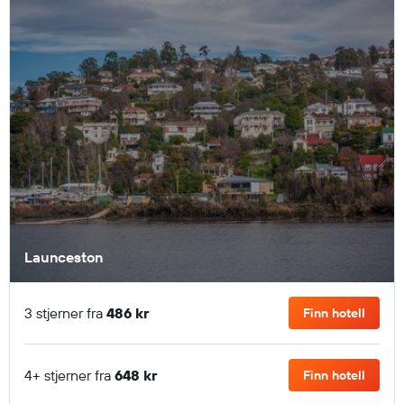
Launceston
3 stjerner fra
486 kr
Finn hotell
4+ stjerner fra
648 kr
Finn hotell