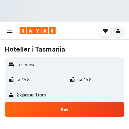
Hoteller i Tasmania
Tasmania
lø. 15.8.
-
sø. 16.8.
2 gjester, 1 rom
Søk