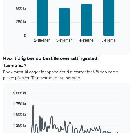
4
etter
bars.
500 kr
antall
stjerner.
Diagrammet
Diagrammets
250 kr
nedenfor
1
viser
X-
gjennomsnittsprisen
0
akse
2-stjerner
3-stjerner
4-stjerne
5-stjerne
for
End
viser
of
et
interactive
hotellkategorier
rom
chart
etter
denne
Hvor tidlig bør du bestille overnattingssted i
stjerner.
helgen,
Tasmania?
Diagrammets
basert
1
Book minst 14 dager før oppholdet ditt starter for å få den beste
på
Y-
prisen på et/en Tasmania overnattingssted.
data
akse
fra
viser
de
2 000 kr
gjennomsnittsprisen
siste
Line
for
Chart
tre
1 750 kr
graphic.
chart
et
dagene
with
rom
90
og
1 500 kr
i
data
sortert
kveld,
points.
etter
1 250 kr
basert
antall