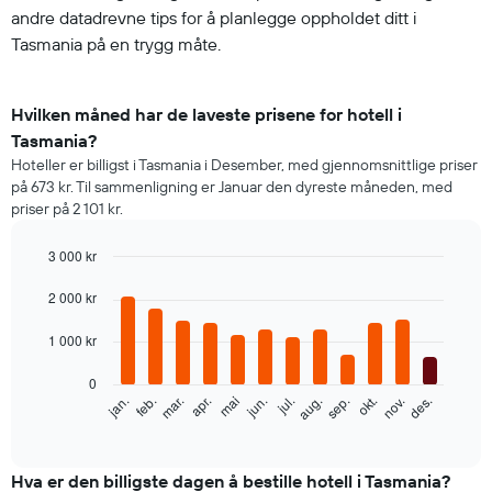
andre datadrevne tips for å planlegge oppholdet ditt i
Tasmania på en trygg måte.
Hvilken måned har de laveste prisene for hotell i
Tasmania?
Hoteller er billigst i Tasmania i Desember, med gjennomsnittlige priser
på 673 kr. Til sammenligning er Januar den dyreste måneden, med
priser på 2 101 kr.
3 000 kr
Bar
Chart
graphic.
2 000 kr
chart
with
12
1 000 kr
bars.
0
Diagrammet
feb.
mai
aug.
nov.
mar.
jun.
sep.
des.
jan.
apr.
jul.
okt.
nedenfor
End
of
viser
interactive
gjennomsnittsprisen
chart
for
Hva er den billigste dagen å bestille hotell i Tasmania?