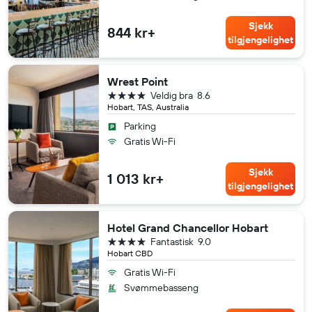
Sjekk
844 kr+
tilgjengelighet
Wrest Point
4 stjerner
Veldig bra
8.6
Hobart, TAS, Australia
Parking
Gratis Wi-Fi
Sjekk
1 013 kr+
tilgjengelighet
Hotel Grand Chancellor Hobart
4 stjerner
Fantastisk
9.0
Hobart CBD
Gratis Wi-Fi
Svømmebasseng