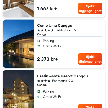
Sjekk
1 667 kr+
tilgjengelighet
Como Uma Canggu
5 stjerner
Veldig bra
8.9
Canggu
Parking
Gratis Wi-Fi
Sjekk
2 373 kr+
tilgjengelighet
Eastin Ashta Resort Canggu
4 stjerner
Fantastisk
9.0
Canggu
Parking
Gratis Wi-Fi
Sjekk