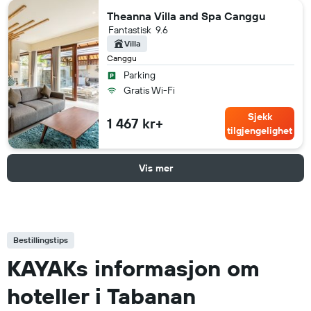
Theanna Villa and Spa Canggu
Fantastisk
9.6
Villa
Canggu
Parking
Gratis Wi-Fi
Sjekk
1 467 kr+
tilgjengelighet
Vis mer
Bestillingstips
KAYAKs informasjon om
hoteller i Tabanan