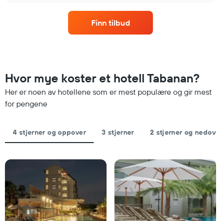
etter
denne
stjerner.
helgen,
Diagrammets
Finn tilbud
basert
1
på
Y-
data
akse
fra
viser
de
gjennomsnittsprisen
siste
Hvor mye koster et hotell Tabanan?
for
tre
et
Her er noen av hotellene som er mest populære og gir mest
dagene
rom
og
for pengene
i
sortert
kveld,
etter
basert
antall
4 stjerner og oppover
3 stjerner
2 stjerner og nedove
på
stjerner.
data
Diagrammets
fra
1
de
X-
siste
akse
tre
viser
dagene
hotellkategorier
etter
stjerner.