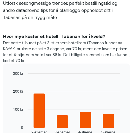
Utforsk sesongmessige trender, perfekt bestillingstid og
andre datadrevne tips for å planlegge oppholdet ditt i
Tabanan på en trygg måte.
Hvor mye koster et hotell i Tabanan for i kveld?
Det beste tilbudet på et 3-stjerners hotellrom i Tabanan funnet av
KAYAK-brukere de siste 3 dagene, var 70 kr, mens den laveste prisen
for et 4-stjerners hotell var 88 kr. Det billigste rommet som ble funnet,
kostet 70 kr.
300 kr
Bar
Chart
graphic.
chart
with
200 kr
4
bars.
100 kr
Diagrammet
nedenfor
viser
gjennomsnittsprisen
0
2-stjerner
3-stjerner
4-stjerne
5-stjerne
for
End