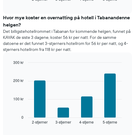
of
et
interactive
rom
chart
i
Hvor mye koster en overnatting på hotell i Tabanandenne
kveld,
helgen?
basert
Det billigstehotellrommet i Tabanan for kommende helgen, funnet på
på
KAYAK de siste 3 dagene, koster 56 kr per natt. For de samme
data
datoene er det funnet 3-stjerners hotellrom for 56 kr per natt, og 4-
fra
stjerners hotellrom fra 118 kr per natt.
de
siste
300 kr
tre
dagene
Bar
Chart
graphic.
chart
og
with
sortert
200 kr
4
etter
bars.
antall
stjerner.
100 kr
Diagrammet
Diagrammets
nedenfor
1
viser
X-
gjennomsnittsprisen
0
akse
2-stjerner
3-stjerner
4-stjerne
5-stjerne
for
End
viser
of
et
interactive
hotellkategorier
rom
chart