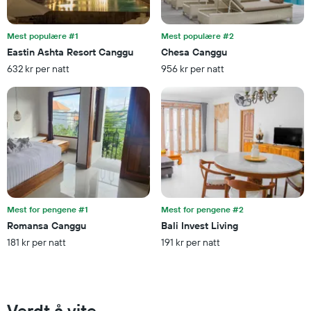
Diagrammets
1
Y-
Mest populære #1
Mest populære #2
akse
Eastin Ashta Resort Canggu
Chesa Canggu
viser
632 kr per natt
956 kr per natt
gjennomsnittsprisen
på
et
rom
denne
helgen
funnet
de
siste
3
dagene
Mest for pengene #1
Mest for pengene #2
Romansa Canggu
Bali Invest Living
181 kr per natt
191 kr per natt
Verdt å vite