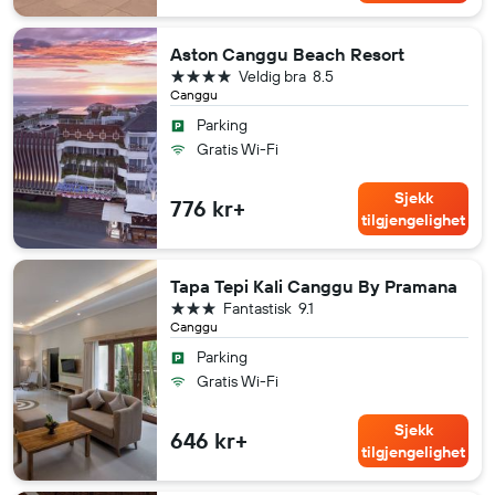
Aston Canggu Beach Resort
4 stjerner
Veldig bra
8.5
Canggu
Parking
Gratis Wi-Fi
Sjekk
776 kr+
tilgjengelighet
Tapa Tepi Kali Canggu By Pramana
3 stjerner
Fantastisk
9.1
Canggu
Parking
Gratis Wi-Fi
Sjekk
646 kr+
tilgjengelighet