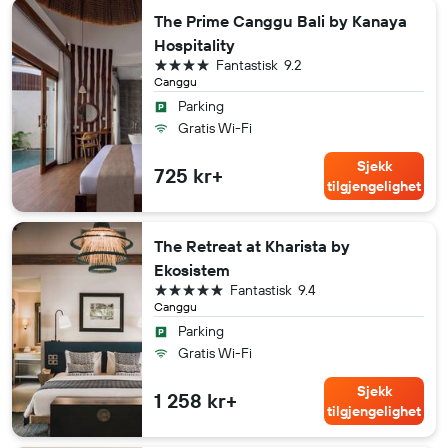
The Prime Canggu Bali by Kanaya
Hospitality
4 stjerner
Fantastisk
9.2
Canggu
Parking
Gratis Wi-Fi
Sjekk
725 kr+
tilgjengelighet
The Retreat at Kharista by
Ekosistem
5 stjerner
Fantastisk
9.4
Canggu
Parking
Gratis Wi-Fi
Sjekk
1 258 kr+
tilgjengelighet