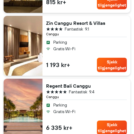
815 kr+
tilgjengelighet
Zin Canggu Resort & Villas
4 stjerner
Fantastisk
9.1
Canggu
Parking
Gratis Wi-Fi
Sjekk
1 193 kr+
tilgjengelighet
Regent Bali Canggu
5 stjerner
Fantastisk
9.4
Canggu
Parking
Gratis Wi-Fi
Sjekk
6 335 kr+
tilgjengelighet