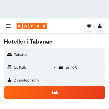
Hoteller i Tabanan
Tabanan
lø. 15.8.
-
sø. 16.8.
2 gjester, 1 rom
Søk