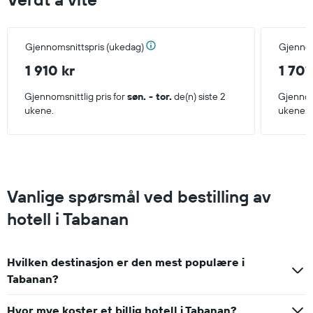
Gjennomsnittspris (ukedag)
Gjennom
1 910 kr
1 701
Gjennomsnittlig pris for
søn. - tor.
de(n) siste 2
Gjennoms
ukene.
ukene.
Vanlige spørsmål ved bestilling av
hotell i Tabanan
Hvilken destinasjon er den mest populære i
Tabanan?
Hvor mye koster et billig hotell i Tabanan?