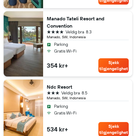
tilgjengelighet
Manado Tateli Resort and
Convention
4 stjerner
Veldig bra
8.3
Manado, SW, Indonesia
Parking
Gratis Wi-Fi
Sjekk
354 kr+
tilgjengelighet
Ndc Resort
3 stjerner
Veldig bra
8.5
Manado, SW, Indonesia
Parking
Gratis Wi-Fi
Sjekk
534 kr+
tilgjengelighet