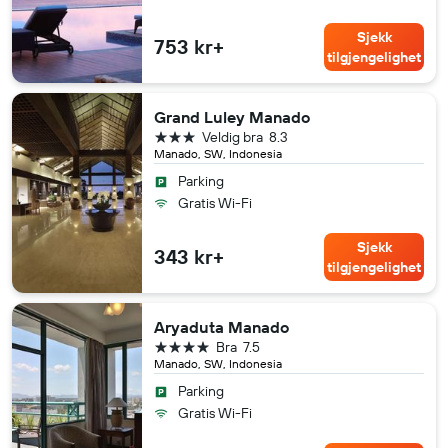
Sjekk
753 kr+
tilgjengelighet
Grand Luley Manado
3 stjerner
Veldig bra
8.3
Manado, SW, Indonesia
Parking
Gratis Wi-Fi
Sjekk
343 kr+
tilgjengelighet
Aryaduta Manado
4 stjerner
Bra
7.5
Manado, SW, Indonesia
Parking
Gratis Wi-Fi