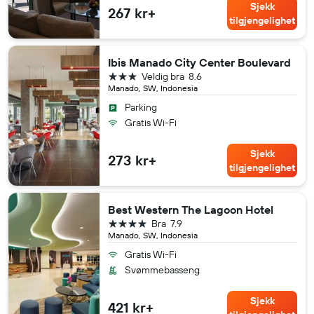
Sjekk
267 kr+
tilgjengelighet
Ibis Manado City Center Boulevard
3 stjerner
Veldig bra
8.6
Manado, SW, Indonesia
Parking
Gratis Wi-Fi
Sjekk
273 kr+
tilgjengelighet
Best Western The Lagoon Hotel
4 stjerner
Bra
7.9
Manado, SW, Indonesia
Gratis Wi-Fi
Svømmebasseng
Sjekk
421 kr+