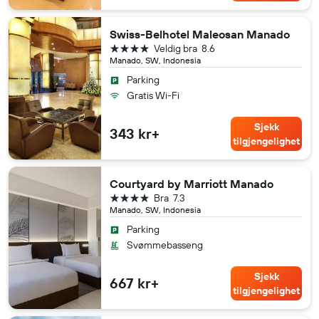
Swiss-Belhotel Maleosan Manado
4 stjerner
Veldig bra
8.6
Manado, SW, Indonesia
Parking
Gratis Wi-Fi
Sjekk
343 kr+
tilgjengelighet
Courtyard by Marriott Manado
4 stjerner
Bra
7.3
Manado, SW, Indonesia
Parking
Svømmebasseng
Sjekk
667 kr+
tilgjengelighet