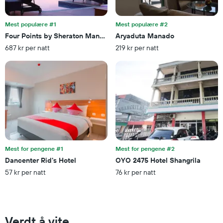
Diagrammets
1
Y-
Mest populære #1
Mest populære #2
akse
Four Points by Sheraton Manado
Aryaduta Manado
viser
687 kr per natt
219 kr per natt
gjennomsnittsprisen
på
et
rom
denne
helgen
funnet
de
siste
3
dagene
Mest for pengene #1
Mest for pengene #2
Dancenter Rid's Hotel
OYO 2475 Hotel Shangrila
57 kr per natt
76 kr per natt
Verdt å vite