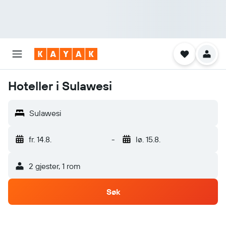
Hoteller i Sulawesi
Sulawesi
fr. 14.8.
-
lø. 15.8.
2 gjester, 1 rom
Søk