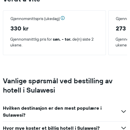
Gjennomsnittspris (ukedag)
Gjennom
330 kr
273 
Gjennomsnittlig pris for
søn. - tor.
de(n) siste 2
Gjennoms
ukene.
ukene.
Vanlige spørsmål ved bestilling av
hotell i Sulawesi
Hvilken destinasjon er den mest populære i
Sulawesi?
Hvor mye koster et billig hotell i Sulawesi?