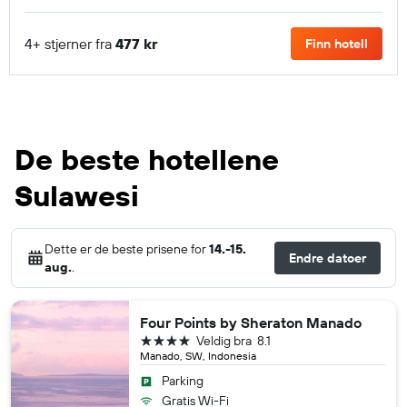
4+ stjerner fra
477 kr
Finn hotell
De beste hotellene
Sulawesi
Dette er de beste prisene for
14.-15.
Endre datoer
aug.
.
Four Points by Sheraton Manado
4 stjerner
Veldig bra
8.1
Manado, SW, Indonesia
Parking
Gratis Wi-Fi