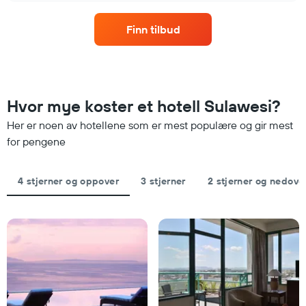
etter
denne
stjerner.
helgen,
Diagrammets
Finn tilbud
basert
1
på
Y-
data
akse
fra
viser
de
gjennomsnittsprisen
siste
Hvor mye koster et hotell Sulawesi?
for
tre
et
Her er noen av hotellene som er mest populære og gir mest
dagene
rom
og
for pengene
i
sortert
kveld,
etter
basert
antall
4 stjerner og oppover
3 stjerner
2 stjerner og nedove
på
stjerner.
data
Diagrammets
fra
1
de
X-
siste
akse
tre
viser
dagene
hotellkategorier
etter
stjerner.