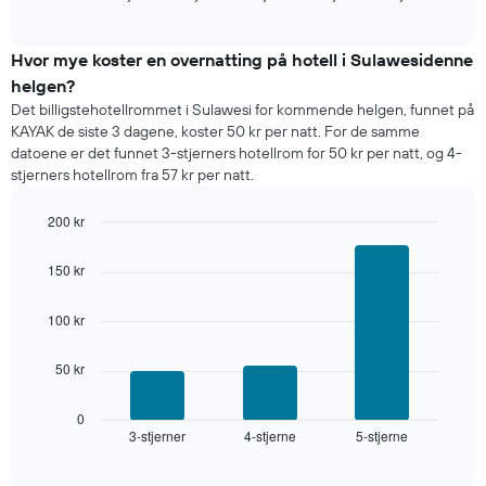
of
et
interactive
rom
chart
i
Hvor mye koster en overnatting på hotell i Sulawesidenne
kveld,
helgen?
basert
Det billigstehotellrommet i Sulawesi for kommende helgen, funnet på
på
KAYAK de siste 3 dagene, koster 50 kr per natt. For de samme
data
datoene er det funnet 3-stjerners hotellrom for 50 kr per natt, og 4-
fra
stjerners hotellrom fra 57 kr per natt.
de
siste
200 kr
tre
dagene
Bar
Chart
graphic.
chart
og
150 kr
with
sortert
3
etter
bars.
100 kr
antall
stjerner.
Diagrammet
Diagrammets
50 kr
nedenfor
1
viser
X-
gjennomsnittsprisen
0
akse
3-stjerner
4-stjerne
5-stjerne
for
End
viser
of
et
interactive
hotellkategorier
rom
chart