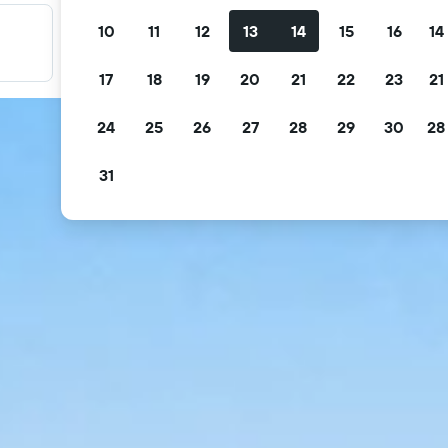
10
11
12
13
14
15
16
14
Filtre tilbudene dine
Filtrer etter gratis avbestilling, gratis frokost og mer
17
18
19
20
21
22
23
21
24
25
26
27
28
29
30
28
31