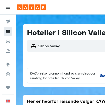
Fly
Hoteller i Silicon Vall
Hoteller
Leiebiler
Pakkereiser
Utforsk
KAYAK søker gjennom hundrevis av reisesider
Flysporer
samtidig for hoteller i Silicon Valley
Reiser
Her er hvorfor reisende velger KA
Norsk