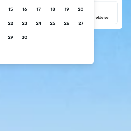
15
16
17
18
19
20
Millioner av gjesteanmeldelser
Les vurderinger basert på millioner av gjesteanmeldelser
22
23
24
25
26
27
29
30