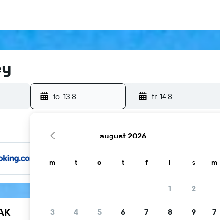
ey
to. 13.8.
-
fr. 14.8.
august 2026
m
t
o
t
f
l
s
m
1
2
YAK
3
4
5
6
7
8
9
7