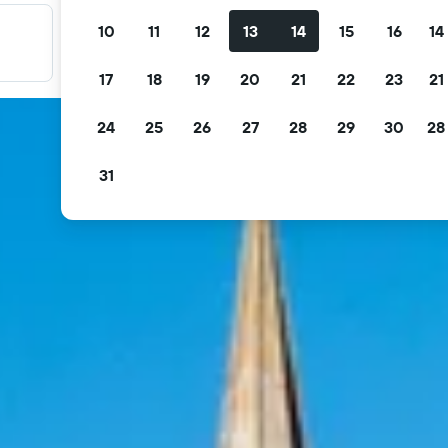
10
11
12
13
14
15
16
14
Filtre tilbudene dine
Filtrer etter gratis avbestilling, gratis frokost og mer
17
18
19
20
21
22
23
21
24
25
26
27
28
29
30
28
31