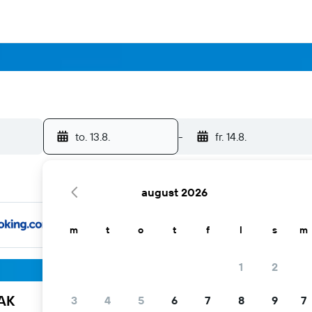
to. 13.8.
-
fr. 14.8.
august 2026
m
t
o
t
f
l
s
m
1
2
YAK
3
4
5
6
7
8
9
7