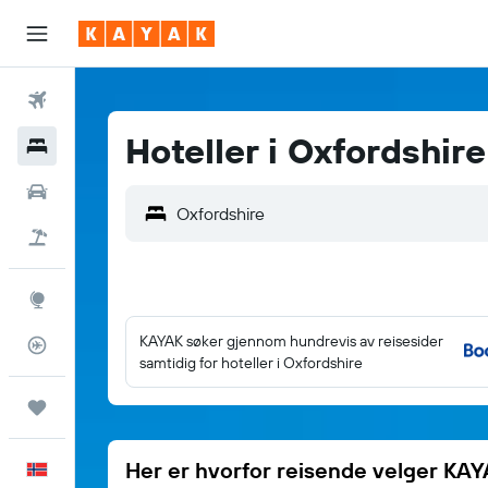
Fly
Hoteller i Oxfordshire
Hoteller
Leiebiler
Pakkereiser
Utforsk
KAYAK søker gjennom hundrevis av reisesider
Flysporer
samtidig for hoteller i Oxfordshire
Reiser
Her er hvorfor reisende velger KA
Norsk