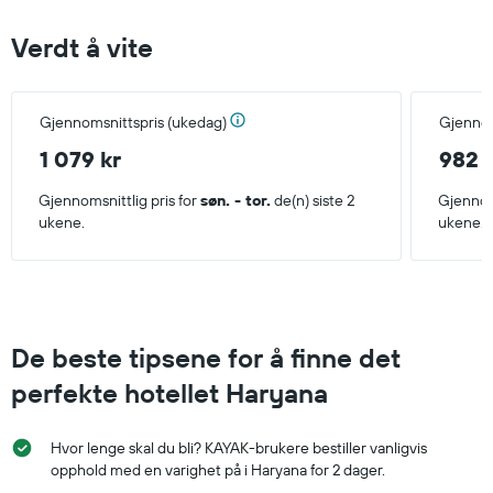
Verdt å vite
Gjennomsnittspris (ukedag)
Gjennom
1 079 kr
982 
Gjennomsnittlig pris for
søn. - tor.
de(n) siste 2
Gjennoms
ukene.
ukene.
De beste tipsene for å finne det
perfekte hotellet Haryana
Hvor lenge skal du bli? KAYAK-brukere bestiller vanligvis
opphold med en varighet på i Haryana for 2 dager.