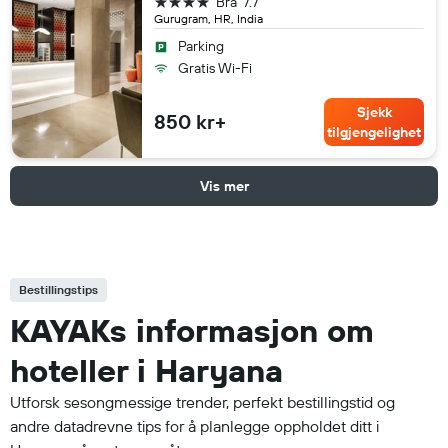
4 stjerner
Bra
7.7
Gurugram, HR, India
Parking
Gratis Wi-Fi
Sjekk
850 kr+
tilgjengelighet
Vis mer
Bestillingstips
KAYAKs informasjon om
hoteller i Haryana
Utforsk sesongmessige trender, perfekt bestillingstid og
andre datadrevne tips for å planlegge oppholdet ditt i