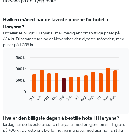
Haryana på en trygg måte.
Hvilken måned har de laveste prisene for hotell i
Haryana?
Hoteller er billigst i Haryana i mai, med gjennomsnittlige priser på
634 kr. Til sammenligning er November den dyreste måneden, med
priser på 1 059 kr.
1 500 kr
Bar
Chart
graphic.
1 000 kr
chart
with
12
500 kr
bars.
0
Diagrammet
feb.
mai
aug.
nov.
mar.
jun.
sep.
des.
jan.
apr.
jul.
okt.
nedenfor
End
of
viser
interactive
gjennomsnittsprisen
chart
for
Hva er den billigste dagen å bestille hotell i Haryana?
et
lørdag har de laveste prisene i Haryana, med en gjennomsnittlig pris
rom
på 700 kr. Dyreste pris ble funnet på mandag, med gjennomsnittlig