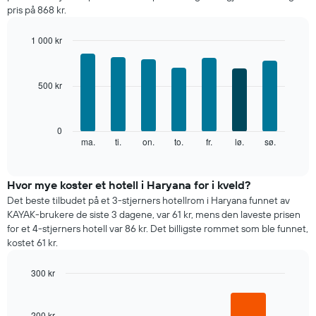
per
pris på 868 kr.
måned
Diagrammets
1 000 kr
1
Bar
X-
Chart
graphic.
chart
akse
with
viser
500 kr
7
månedene.
bars.
Diagrammets
1
Diagrammet
0
Y-
nedenfor
ma.
ti.
on.
to.
fr.
lø.
sø.
End
akse
of
viser
interactive
viser
gjennomsnittsprisen
chart
gjennomsnittsprisen
for
Hvor mye koster et hotell i Haryana for i kveld?
for
et
Det beste tilbudet på et 3-stjerners hotellrom i Haryana funnet av
et
rom
KAYAK-brukere de siste 3 dagene, var 61 kr, mens den laveste prisen
rom
for
for et 4-stjerners hotell var 86 kr. Det billigste rommet som ble funnet,
hver
kostet 61 kr.
ukedag
Diagrammets
300 kr
1
X-
Bar
Chart
graphic.
chart
akse
with
viser
200 kr