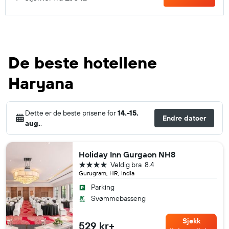
De beste hotellene
Haryana
Dette er de beste prisene for
14.-15.
Endre datoer
aug.
.
Holiday Inn Gurgaon NH8
4 stjerner
Veldig bra
8.4
Gurugram, HR, India
Parking
Svømmebasseng
Sjekk
529 kr+