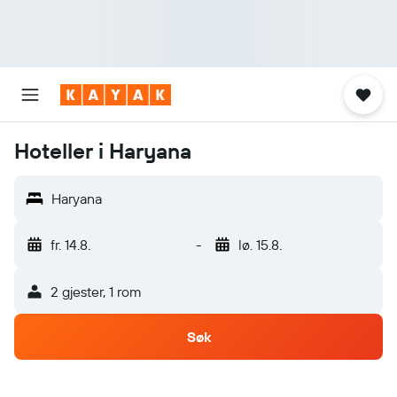
Hoteller i Haryana
Haryana
fr. 14.8.
-
lø. 15.8.
2 gjester, 1 rom
Søk