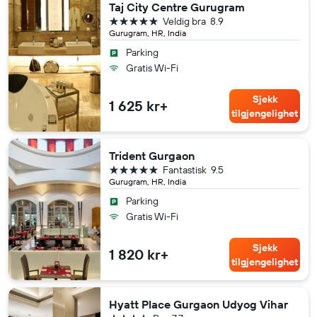
Taj City Centre Gurugram
5 stjerner
Veldig bra
8.9
Gurugram, HR, India
Parking
Gratis Wi-Fi
Sjekk
1 625 kr+
tilgjengelighet
Trident Gurgaon
5 stjerner
Fantastisk
9.5
Gurugram, HR, India
Parking
Gratis Wi-Fi
Sjekk
1 820 kr+
tilgjengelighet
Hyatt Place Gurgaon Udyog Vihar