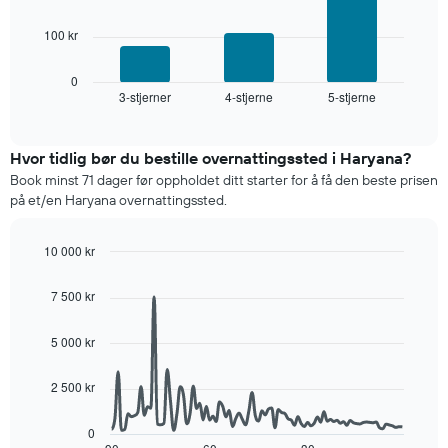
stjerner.
Diagrammet
Diagrammets
100 kr
nedenfor
1
viser
X-
gjennomsnittsprisen
0
akse
3-stjerner
4-stjerne
5-stjerne
for
End
viser
of
et
interactive
hotellkategorier
rom
chart
etter
denne
Hvor tidlig bør du bestille overnattingssted i Haryana?
stjerner.
helgen,
Book minst 71 dager før oppholdet ditt starter for å få den beste prisen
Diagrammets
basert
på et/en Haryana overnattingssted.
1
på
Y-
data
akse
fra
10 000 kr
viser
de
Line
Chart
gjennomsnittsprisen
graphic.
siste
chart
7 500 kr
for
with
tre
et
90
dagene
rom
data
5 000 kr
og
points.
i
sortert
kveld,
etter
2 500 kr
Diagrammet
basert
antall
nedenfor
på
stjerner.
viser
data
0
Diagrammets
hvordan