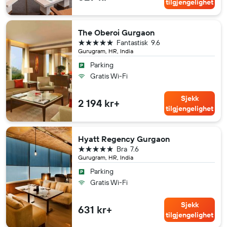
tilgjengelighet
The Oberoi Gurgaon
5 stjerner
Fantastisk
9.6
Gurugram, HR, India
Parking
Gratis Wi-Fi
Sjekk
2 194 kr+
tilgjengelighet
Hyatt Regency Gurgaon
5 stjerner
Bra
7.6
Gurugram, HR, India
Parking
Gratis Wi-Fi
Sjekk
631 kr+
tilgjengelighet