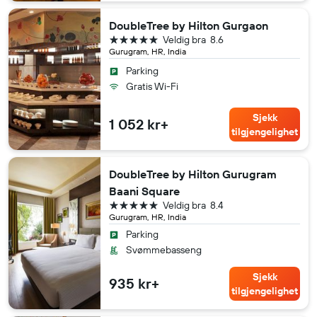
DoubleTree by Hilton Gurgaon
5 stjerner
Veldig bra
8.6
Gurugram, HR, India
Parking
Gratis Wi-Fi
Sjekk
1 052 kr+
tilgjengelighet
DoubleTree by Hilton Gurugram
Baani Square
5 stjerner
Veldig bra
8.4
Gurugram, HR, India
Parking
Svømmebasseng
Sjekk
935 kr+
tilgjengelighet