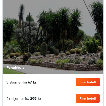
Panchkula
3 stjerner fra
67 kr
Finn hotell
4+ stjerner fra
295 kr
Finn hotell