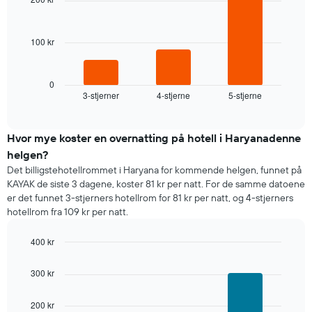
3
ukedagene.
bars.
Diagrammets
1
100 kr
Diagrammet
Y-
nedenfor
akse
viser
viser
gjennomsnittsprisen
0
gjennomsnittsprisen
3-stjerner
4-stjerne
5-stjerne
for
End
for
of
et
interactive
et
rom
chart
rom
i
Hvor mye koster en overnatting på hotell i Haryanadenne
kveld,
helgen?
basert
Det billigstehotellrommet i Haryana for kommende helgen, funnet på
på
KAYAK de siste 3 dagene, koster 81 kr per natt. For de samme datoene
data
er det funnet 3-stjerners hotellrom for 81 kr per natt, og 4-stjerners
fra
hotellrom fra 109 kr per natt.
de
siste
400 kr
tre
dagene
Bar
Chart
graphic.
chart
og
300 kr
with
sortert
3
etter
bars.
200 kr
antall