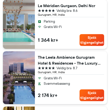
Le Méridien Gurgaon, Delhi Ncr
5 stjerner
Veldig bra
8.6
Gurugram, HR, India
Parking
Gratis Wi-Fi
Sjekk
1 364 kr+
tilgjengelighet
The Leela Ambience Gurugram
Hotel & Residences - The Luxury
5 stjerner
Veldig bra
8.7
Urban Sanctuary
Gurugram, HR, India
Gratis Wi-Fi
Svømmebasseng
Sjekk
2 174 kr+
tilgjengelighet