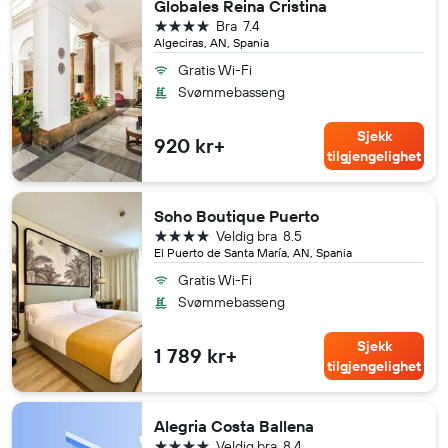
Globales Reina Cristina
4 stjerner
Bra
7.4
Algeciras, AN, Spania
Gratis Wi-Fi
Svømmebasseng
Sjekk
920 kr+
tilgjengelighet
Soho Boutique Puerto
4 stjerner
Veldig bra
8.5
El Puerto de Santa María, AN, Spania
Gratis Wi-Fi
Svømmebasseng
Sjekk
1 789 kr+
tilgjengelighet
Alegria Costa Ballena
4 stjerner
Veldig bra
8.4