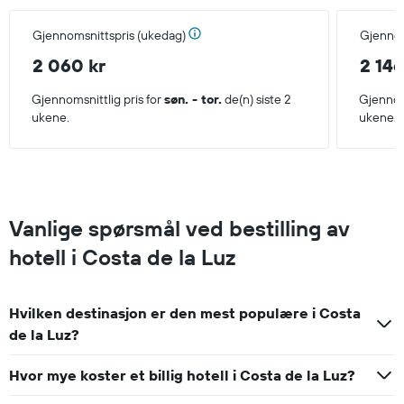
Gjennomsnittspris (ukedag)
Gjennom
2 060 kr
2 146
Gjennomsnittlig pris for
søn. - tor.
de(n) siste 2
Gjennoms
ukene.
ukene.
Vanlige spørsmål ved bestilling av
hotell i Costa de la Luz
Hvilken destinasjon er den mest populære i Costa
de la Luz?
Hvor mye koster et billig hotell i Costa de la Luz?