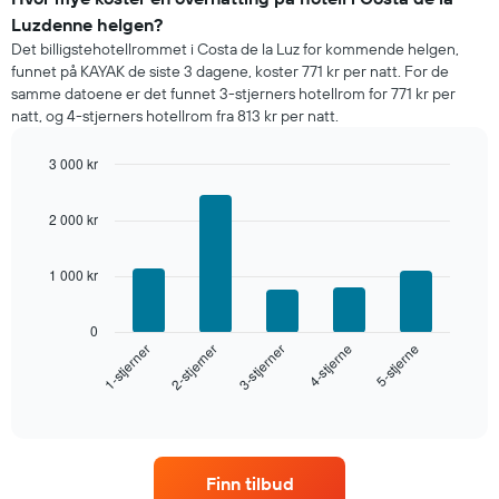
kveld,
Luzdenne helgen?
basert
Det billigstehotellrommet i Costa de la Luz for kommende helgen,
på
funnet på KAYAK de siste 3 dagene, koster 771 kr per natt. For de
data
samme datoene er det funnet 3-stjerners hotellrom for 771 kr per
fra
natt, og 4-stjerners hotellrom fra 813 kr per natt.
de
siste
3 000 kr
tre
dagene
Bar
Chart
graphic.
chart
og
2 000 kr
with
sortert
5
etter
bars.
antall
1 000 kr
stjerner.
Diagrammet
Diagrammets
nedenfor
0
1
viser
3-stjerner
2-stjerner
1-stjerner
5-stjerne
4-stjerne
X-
gjennomsnittsprisen
akse
for
End
viser
of
et
interactive
hotellkategorier
rom
chart
etter
denne
stjerner.
helgen,
Diagrammets
Finn tilbud
basert