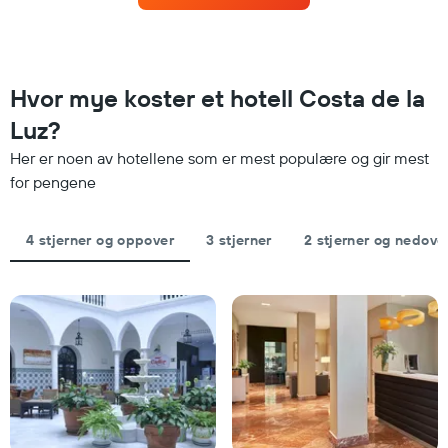
1
på
Y-
data
akse
fra
viser
de
gjennomsnittsprisen
siste
Hvor mye koster et hotell Costa de la
for
tre
et
Luz?
dagene
rom
og
i
Her er noen av hotellene som er mest populære og gir mest
sortert
kveld,
for pengene
etter
basert
antall
på
stjerner.
data
4 stjerner og oppover
3 stjerner
2 stjerner og nedove
Diagrammets
fra
1
de
X-
siste
akse
tre
viser
dagene
hotellkategorier
etter
stjerner.
Diagrammets
1
Y-