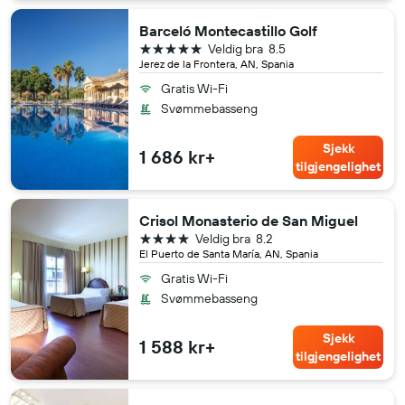
Barceló Montecastillo Golf
5 stjerner
Veldig bra
8.5
Jerez de la Frontera, AN, Spania
Gratis Wi-Fi
Svømmebasseng
Sjekk
1 686 kr+
tilgjengelighet
Crisol Monasterio de San Miguel
4 stjerner
Veldig bra
8.2
El Puerto de Santa María, AN, Spania
Gratis Wi-Fi
Svømmebasseng
Sjekk
1 588 kr+
tilgjengelighet