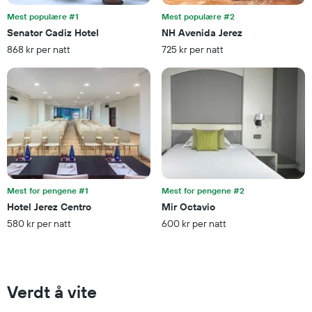
akse
viser
Mest populære #1
Mest populære #2
gjennomsnittsprisen
Senator Cadiz Hotel
NH Avenida Jerez
på
868 kr per natt
725 kr per natt
et
rom
denne
helgen
funnet
de
siste
3
dagene
Mest for pengene #1
Mest for pengene #2
Hotel Jerez Centro
Mir Octavio
580 kr per natt
600 kr per natt
Verdt å vite