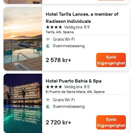
Hotel Tarifa Lances, a member of
Radisson Individuals
4 stjerner
Veldig bra
8.9
Tarifa, AN, Spania
Gratis Wi-Fi
Svømmebasseng
Sjekk
2 578 kr+
tilgjengelighet
Hotel Puerto Bahía & Spa
4 stjerner
Veldig bra
8.5
El Puerto de Santa María, AN, Spania
Gratis Wi-Fi
Svømmebasseng
Sjekk
2 720 kr+
tilgjengelighet