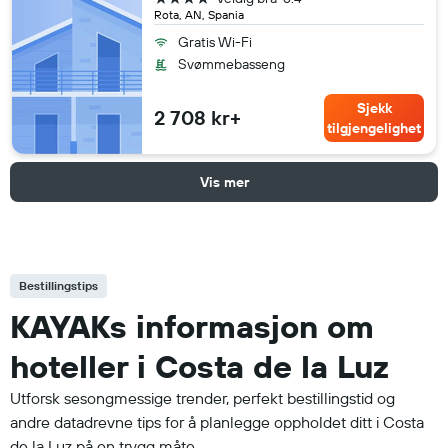
Rota, AN, Spania
Gratis Wi-Fi
Svømmebasseng
Sjekk
2 708 kr+
tilgjengelighet
Vis mer
Bestillingstips
KAYAKs informasjon om
hoteller i Costa de la Luz
Utforsk sesongmessige trender, perfekt bestillingstid og
andre datadrevne tips for å planlegge oppholdet ditt i Costa
de la Luz på en trygg måte.