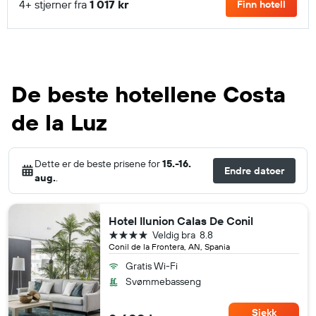
4+ stjerner fra
1 017 kr
Finn hotell
De beste hotellene Costa
de la Luz
Dette er de beste prisene for
15.-16.
Endre datoer
aug.
.
Hotel Ilunion Calas De Conil
4 stjerner
Veldig bra
8.8
Conil de la Frontera, AN, Spania
Gratis Wi-Fi
Svømmebasseng
Sjekk