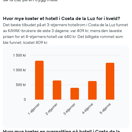
Hvor mye koster et hotell i Costa de la Luz for i kveld?
Det beste tilbudet på et 3-stjerners hotellrom i Costa de la Luz funnet
av KAYAK-brukere de siste 3 dagene, var 409 kr, mens den laveste
prisen for et 4-stjerners hotell var 640 kr. Det billigste rommet som
ble funnet, kostet 409 kr.
1 500 kr
Bar
Chart
graphic.
chart
1 000 kr
with
5
bars.
500 kr
Diagrammet
nedenfor
0
viser
3-stjerner
2-stjerner
1-stjerner
5-stjerne
4-stjerne
gjennomsnittsprisen
for
End
of
et
interactive
rom
chart
i
Hvor mye koster en overnatting på hotell i Costa de la