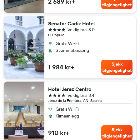
2 689 kr+
tilgjengelighet
Senator Cadiz Hotel
4 stjerner
Veldig bra
8.0
El Pópulo
Gratis Wi-Fi
Svømmebasseng
Sjekk
1 984 kr+
tilgjengelighet
Hotel Jerez Centro
4 stjerner
Veldig bra
8.4
Jerez de la Frontera, AN, Spania
Gratis Wi-Fi
Klimaanlegg
Sjekk
910 kr+
tilgjengelighet