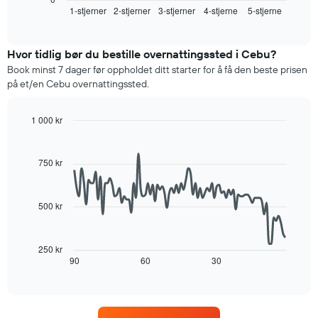
akse
1-stjerner
2-stjerner
3-stjerner
4-stjerne
5-stjerne
for
End
viser
of
et
interactive
hotellkategorier
rom
chart
etter
denne
Hvor tidlig bør du bestille overnattingssted i Cebu?
stjerner.
helgen,
Book minst 7 dager før oppholdet ditt starter for å få den beste prisen
Diagrammets
basert
på et/en Cebu overnattingssted.
1
på
Y-
data
akse
fra
1 000 kr
viser
de
Line
Chart
gjennomsnittsprisen
graphic.
siste
chart
for
with
tre
750 kr
et
90
dagene
rom
data
og
points.
i
sortert
500 kr
kveld,
etter
Diagrammet
basert
antall
nedenfor
på
stjerner.
viser
data
250 kr
Diagrammets
hvordan
90
60
30
fra
End
1
of
romprisen
de
interactive
X-
endrer
siste
chart
akse
seg
tre
viser
jo
dagene