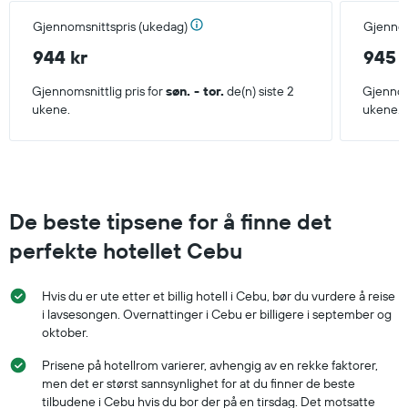
Gjennomsnittspris (ukedag)
Gjennom
944 kr
945 
Gjennomsnittlig pris for
søn. - tor.
de(n) siste 2
Gjennoms
ukene.
ukene.
De beste tipsene for å finne det
perfekte hotellet Cebu
Hvis du er ute etter et billig hotell i Cebu, bør du vurdere å reise
i lavsesongen. Overnattinger i Cebu er billigere i september og
oktober.
Prisene på hotellrom varierer, avhengig av en rekke faktorer,
men det er størst sannsynlighet for at du finner de beste
tilbudene i Cebu hvis du bor der på en tirsdag. Det motsatte