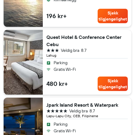
Sjekk
196 kr+
tilgjengelighet
Quest Hotel & Conference Center
Cebu
3 stjerner
Veldig bra
8.7
Lahug
Parking
Gratis Wi-Fi
Sjekk
480 kr+
tilgjengelighet
Jpark Island Resort & Waterpark
5 stjerner
Veldig bra
8.7
Lapu-Lapu City, CEB, Filipinene
Parking
Gratis Wi-Fi