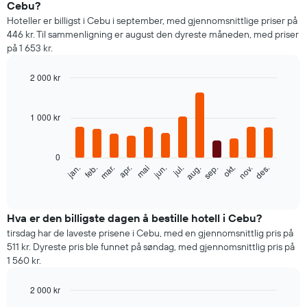
Cebu?
Hoteller er billigst i Cebu i september, med gjennomsnittlige priser på
446 kr. Til sammenligning er august den dyreste måneden, med priser
på 1 653 kr.
2 000 kr
Bar
Chart
graphic.
chart
with
1 000 kr
12
bars.
0
Diagrammet
feb.
mai
aug.
nov.
mar.
jun.
sep.
des.
jan.
apr.
jul.
okt.
nedenfor
End
of
viser
interactive
gjennomsnittsprisen
chart
for
Hva er den billigste dagen å bestille hotell i Cebu?
et
tirsdag har de laveste prisene i Cebu, med en gjennomsnittlig pris på
rom
511 kr. Dyreste pris ble funnet på søndag, med gjennomsnittlig pris på
per
1 560 kr.
måned
Diagrammets
2 000 kr
1
Bar
X-
Chart