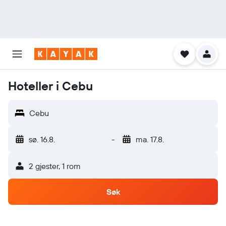
Hoteller i Cebu
Cebu
sø. 16.8.
-
ma. 17.8.
2 gjester, 1 rom
Søk