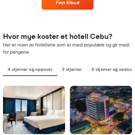
hotellkategorier
Finn tilbud
nærmere
etter
man
stjerner.
kommer
Diagrammets
datoen
1
for
Y-
oppholdet
Hvor mye koster et hotell Cebu?
akse
Diagrammets
viser
1
Her er noen av hotellene som er mest populære og gir mest
gjennomsnittsprisen
X-
for pengene
på
akse
et
viser
rom
antall
4 stjerner og oppover
3 stjerner
2 stjerner og nedove
denne
dager
helgen
før
funnet
oppholdet
de
Diagrammets
siste
1
3
Y-
dagene
akse
viser
gjennomsnittsprisen
på
et