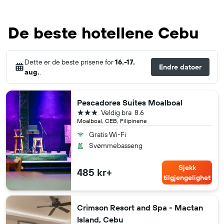
De beste hotellene Cebu
Dette er de beste prisene for
16.-17.
Endre datoer
aug.
.
Pescadores Suites Moalboal
3 stjerner
Veldig bra
8.6
Moalboal, CEB, Filipinene
Gratis Wi-Fi
Svømmebasseng
Sjekk
485 kr+
tilgjengelighet
Crimson Resort and Spa - Mactan
Island, Cebu