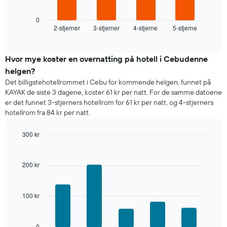
nedenfor
akse
viser
viser
gjennomsnittsprisen
0
gjennomsnittsprisen
2-stjerner
3-stjerner
4-stjerne
5-stjerne
for
End
for
of
et
interactive
et
rom
chart
rom
i
Hvor mye koster en overnatting på hotell i Cebudenne
kveld,
helgen?
basert
Det billigstehotellrommet i Cebu for kommende helgen, funnet på
på
KAYAK de siste 3 dagene, koster 61 kr per natt. For de samme datoene
data
er det funnet 3-stjerners hotellrom for 61 kr per natt, og 4-stjerners
fra
hotellrom fra 84 kr per natt.
de
siste
300 kr
tre
dagene
Bar
Chart
graphic.
chart
og
with
sortert
200 kr
5
etter
bars.
antall
stjerner.
100 kr
Diagrammet
Diagrammets
nedenfor
1
viser
X-
gjennomsnittsprisen
0