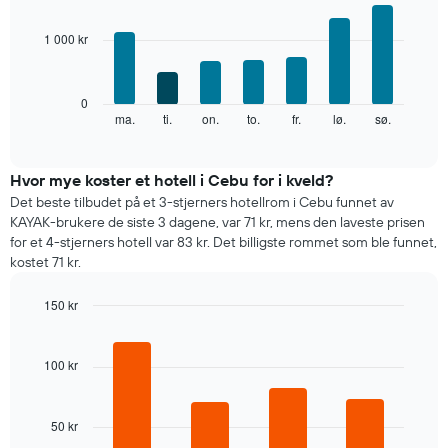
graphic.
chart
akse
with
viser
1 000 kr
7
månedene.
bars.
Diagrammets
1
Diagrammet
0
Y-
nedenfor
ma.
ti.
on.
to.
fr.
lø.
sø.
End
akse
of
viser
interactive
viser
gjennomsnittsprisen
chart
gjennomsnittsprisen
for
Hvor mye koster et hotell i Cebu for i kveld?
for
et
Det beste tilbudet på et 3-stjerners hotellrom i Cebu funnet av
et
rom
KAYAK-brukere de siste 3 dagene, var 71 kr, mens den laveste prisen
rom
for
for et 4-stjerners hotell var 83 kr. Det billigste rommet som ble funnet,
hver
kostet 71 kr.
ukedag
Diagrammets
150 kr
1
X-
Bar
Chart
graphic.
chart
akse
with
viser
100 kr
4
ukedagene.
bars.
Diagrammets
1
50 kr
Diagrammet
Y-