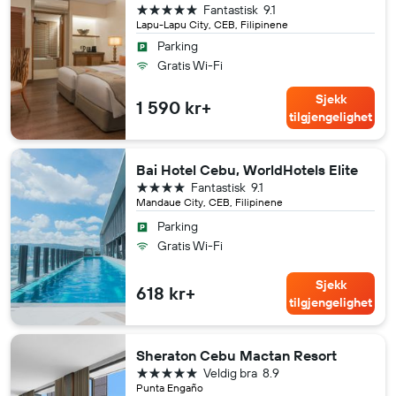
5 stjerner
Fantastisk
9.1
Lapu-Lapu City, CEB, Filipinene
Parking
Gratis Wi-Fi
Sjekk
1 590 kr+
tilgjengelighet
Bai Hotel Cebu, WorldHotels Elite
4 stjerner
Fantastisk
9.1
Mandaue City, CEB, Filipinene
Parking
Gratis Wi-Fi
Sjekk
618 kr+
tilgjengelighet
Sheraton Cebu Mactan Resort
5 stjerner
Veldig bra
8.9
Punta Engaño