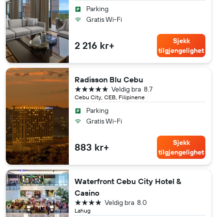
Parking
Gratis Wi-Fi
Sjekk
2 216 kr+
tilgjengelighet
Radisson Blu Cebu
5 stjerner
Veldig bra
8.7
Cebu City, CEB, Filipinene
Parking
Gratis Wi-Fi
Sjekk
883 kr+
tilgjengelighet
Waterfront Cebu City Hotel &
Casino
4 stjerner
Veldig bra
8.0
Lahug