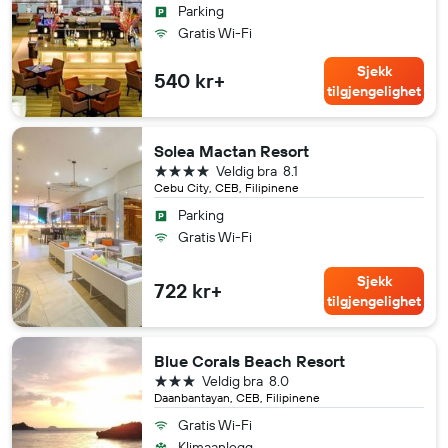
Parking
Gratis Wi-Fi
Sjekk
540 kr+
tilgjengelighet
Solea Mactan Resort
4 stjerner
Veldig bra
8.1
Cebu City, CEB, Filipinene
Parking
Gratis Wi-Fi
Sjekk
722 kr+
tilgjengelighet
Blue Corals Beach Resort
3 stjerner
Veldig bra
8.0
Daanbantayan, CEB, Filipinene
Gratis Wi-Fi
Klimaanlegg