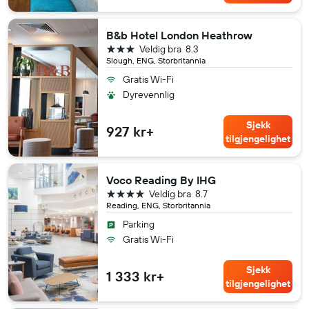
B&b Hotel London Heathrow
3 stjerner
Veldig bra
8.3
Slough, ENG, Storbritannia
Gratis Wi-Fi
Dyrevennlig
Sjekk
927 kr+
tilgjengelighet
Voco Reading By IHG
4 stjerner
Veldig bra
8.7
Reading, ENG, Storbritannia
Parking
Gratis Wi-Fi
Sjekk
1 333 kr+
tilgjengelighet