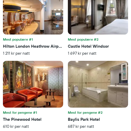
Y-
akse
viser
gjennomsnittsprisen
på
et
rom
Mest populære #1
Mest populære #2
Hilton London Heathrow Airport Terminal 5
Castle Hotel Windsor
1 211 kr per natt
1 697 kr per natt
Mest for pengene #1
Mest for pengene #2
The Pinewood Hotel
Baylis Park Hotel
610 kr per natt
687 kr per natt