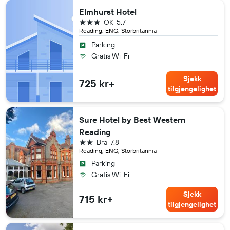
Elmhurst Hotel
3 stjerner
OK
5.7
Reading, ENG, Storbritannia
Parking
Gratis Wi-Fi
Sjekk
725 kr+
tilgjengelighet
Sure Hotel by Best Western
Reading
2 stjerner
Bra
7.8
Reading, ENG, Storbritannia
Parking
Gratis Wi-Fi
Sjekk
715 kr+
tilgjengelighet