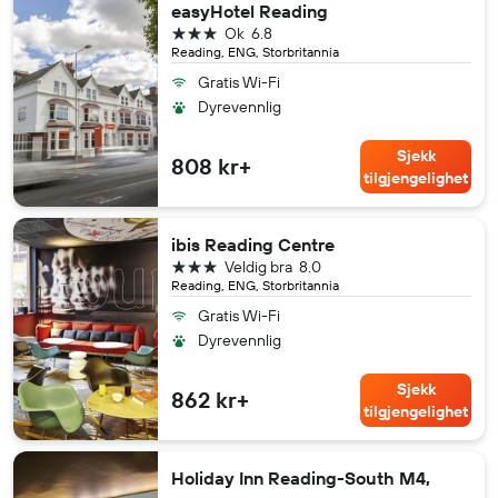
easyHotel Reading
3 stjerner
Ok
6.8
Reading, ENG, Storbritannia
Gratis Wi-Fi
Dyrevennlig
Sjekk
808 kr+
tilgjengelighet
ibis Reading Centre
3 stjerner
Veldig bra
8.0
Reading, ENG, Storbritannia
Gratis Wi-Fi
Dyrevennlig
Sjekk
862 kr+
tilgjengelighet
Holiday Inn Reading-South M4,