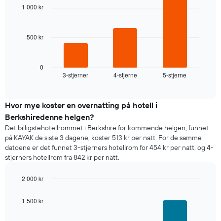
with
viser
1 000 kr
3
ukedagene.
bars.
Diagrammets
1
500 kr
Diagrammet
Y-
nedenfor
akse
viser
viser
gjennomsnittsprisen
0
gjennomsnittsprisen
3-stjerner
4-stjerne
5-stjerne
for
End
for
of
et
interactive
et
rom
chart
rom
i
Hvor mye koster en overnatting på hotell i
kveld,
Berkshiredenne helgen?
basert
Det billigstehotellrommet i Berkshire for kommende helgen, funnet
på
på KAYAK de siste 3 dagene, koster 513 kr per natt. For de samme
data
datoene er det funnet 3-stjerners hotellrom for 454 kr per natt, og 4-
fra
stjerners hotellrom fra 842 kr per natt.
de
siste
2 000 kr
tre
dagene
Bar
Chart
graphic.
chart
og
1 500 kr
with
sortert
3
etter
bars.