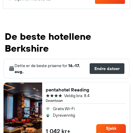
De beste hotellene
Berkshire
Dette er de beste prisene for
16.-17.
Endre datoer
aug.
.
pentahotel Reading
4 stjerner
Veldig bra
8.4
Downtown
Gratis Wi-Fi
Dyrevennlig
Sjekk
1 042 kr+