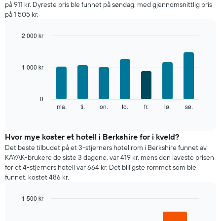
på 911 kr. Dyreste pris ble funnet på søndag, med gjennomsnittlig pris
per
på 1 505 kr.
måned
Diagrammets
2 000 kr
1
Bar
X-
Chart
graphic.
chart
akse
with
viser
1 000 kr
7
månedene.
bars.
Diagrammets
1
Diagrammet
0
Y-
nedenfor
ma.
ti.
on.
to.
fr.
lø.
sø.
End
akse
of
viser
interactive
viser
gjennomsnittsprisen
chart
gjennomsnittsprisen
for
Hvor mye koster et hotell i Berkshire for i kveld?
for
et
Det beste tilbudet på et 3-stjerners hotellrom i Berkshire funnet av
et
rom
KAYAK-brukere de siste 3 dagene, var 419 kr, mens den laveste prisen
rom
for
for et 4-stjerners hotell var 664 kr. Det billigste rommet som ble
hver
funnet, kostet 486 kr.
ukedag
Diagrammets
1 500 kr
1
X-
Bar
Chart
graphic.
chart
akse