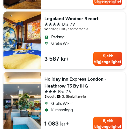
tilgjengelighet
Legoland Windsor Resort
4 stjerner
Bra
7.9
Windsor, ENG, Storbritannia
Parking
Gratis Wi-Fi
Sjekk
3 587 kr+
tilgjengelighet
Holiday Inn Express London -
Heathrow T5 By IHG
3 stjerner
Bra
7.6
Slough, ENG, Storbritannia
Gratis Wi-Fi
Klimaanlegg
Sjekk
1 083 kr+
tilgjengelighet