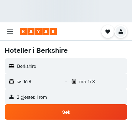
Hoteller i Berkshire
Berkshire
sø. 16.8.
-
ma. 17.8.
2 gjester, 1 rom
Søk