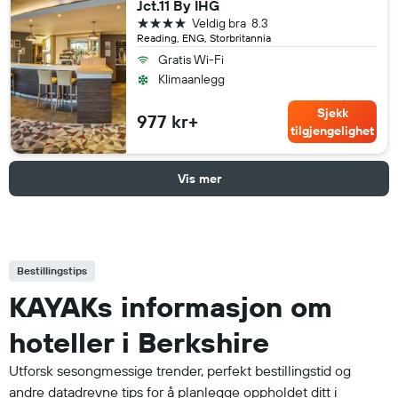
Jct.11 By IHG
4 stjerner
Veldig bra
8.3
Reading, ENG, Storbritannia
Gratis Wi-Fi
Klimaanlegg
Sjekk
977 kr+
tilgjengelighet
Vis mer
Bestillingstips
KAYAKs informasjon om
hoteller i Berkshire
Utforsk sesongmessige trender, perfekt bestillingstid og
andre datadrevne tips for å planlegge oppholdet ditt i