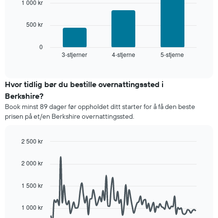
1 000 kr
antall
stjerner.
Diagrammet
Diagrammets
500 kr
nedenfor
1
viser
X-
gjennomsnittsprisen
0
akse
3-stjerner
4-stjerne
5-stjerne
for
End
viser
of
et
interactive
hotellkategorier
rom
chart
etter
denne
Hvor tidlig bør du bestille overnattingssted i
stjerner.
helgen,
Berkshire?
Diagrammets
basert
1
Book minst 89 dager før oppholdet ditt starter for å få den beste
på
Y-
prisen på et/en Berkshire overnattingssted.
data
akse
fra
viser
de
2 500 kr
gjennomsnittsprisen
siste
Line
for
Chart
tre
graphic.
chart
et
2 000 kr
dagene
with
rom
90
og
i
data
sortert
1 500 kr
kveld,
points.
etter
basert
antall
1 000 kr
på
Diagrammet
stjerner.
data