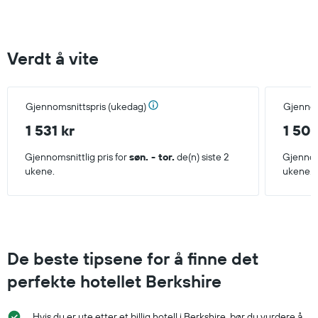
Verdt å vite
Gjennomsnittspris (ukedag)
Gjennom
1 531 kr
1 501
Gjennomsnittlig pris for
søn. - tor.
de(n) siste 2
Gjennoms
ukene.
ukene.
De beste tipsene for å finne det
perfekte hotellet Berkshire
Hvis du er ute etter et billig hotell i Berkshire, bør du vurdere å