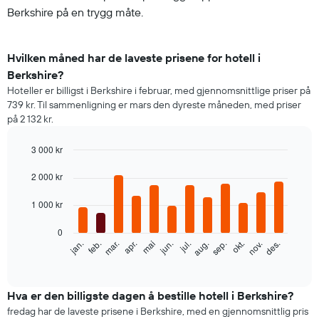
Berkshire på en trygg måte.
Hvilken måned har de laveste prisene for hotell i
Berkshire?
Hoteller er billigst i Berkshire i februar, med gjennomsnittlige priser på
739 kr. Til sammenligning er mars den dyreste måneden, med priser
på 2 132 kr.
3 000 kr
Bar
Chart
graphic.
2 000 kr
chart
with
12
1 000 kr
bars.
0
Diagrammet
feb.
mai
aug.
nov.
mar.
jun.
sep.
des.
jan.
apr.
jul.
okt.
nedenfor
End
of
viser
interactive
gjennomsnittsprisen
chart
for
Hva er den billigste dagen å bestille hotell i Berkshire?
et
fredag har de laveste prisene i Berkshire, med en gjennomsnittlig pris
rom