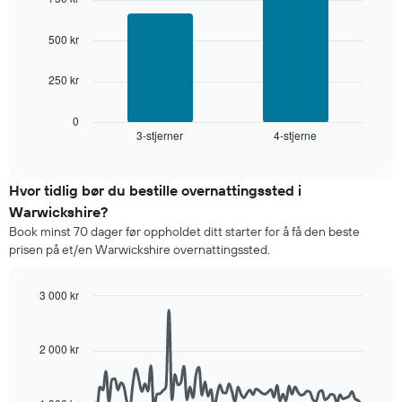
with
sortert
2
etter
bars.
500 kr
antall
stjerner.
Diagrammet
Diagrammets
250 kr
nedenfor
1
viser
X-
gjennomsnittsprisen
0
akse
3-stjerner
4-stjerne
for
End
viser
of
et
interactive
hotellkategorier
rom
chart
etter
denne
Hvor tidlig bør du bestille overnattingssted i
stjerner.
helgen,
Warwickshire?
Diagrammets
basert
1
Book minst 70 dager før oppholdet ditt starter for å få den beste
på
Y-
prisen på et/en Warwickshire overnattingssted.
data
akse
fra
viser
de
3 000 kr
gjennomsnittsprisen
siste
Line
for
Chart
tre
graphic.
chart
et
dagene
with
2 000 kr
rom
90
og
i
data
sortert
kveld,
points.
etter
basert