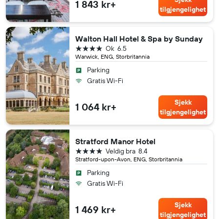
1 843 kr+
tilgjengelighet
Walton Hall Hotel & Spa by Sunday
4 stjerner
Ok
6.5
Warwick, ENG, Storbritannia
Parking
Gratis Wi-Fi
Sjekk
1 064 kr+
tilgjengelighet
Stratford Manor Hotel
4 stjerner
Veldig bra
8.4
Stratford-upon-Avon, ENG, Storbritannia
Parking
Gratis Wi-Fi
Sjekk
1 469 kr+
tilgjengelighet