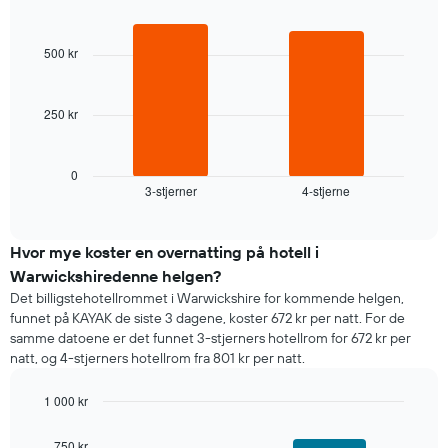
X-
Bar
Chart
graphic.
chart
akse
with
viser
500 kr
2
ukedagene.
bars.
Diagrammets
1
250 kr
Diagrammet
Y-
nedenfor
akse
viser
viser
gjennomsnittsprisen
0
gjennomsnittsprisen
3-stjerner
4-stjerne
for
End
for
of
et
interactive
et
rom
chart
rom
i
Hvor mye koster en overnatting på hotell i
kveld,
Warwickshiredenne helgen?
basert
Det billigstehotellrommet i Warwickshire for kommende helgen,
på
funnet på KAYAK de siste 3 dagene, koster 672 kr per natt. For de
data
samme datoene er det funnet 3-stjerners hotellrom for 672 kr per
fra
natt, og 4-stjerners hotellrom fra 801 kr per natt.
de
siste
1 000 kr
tre
dagene
Bar
Chart
graphic.
chart
og
750 kr