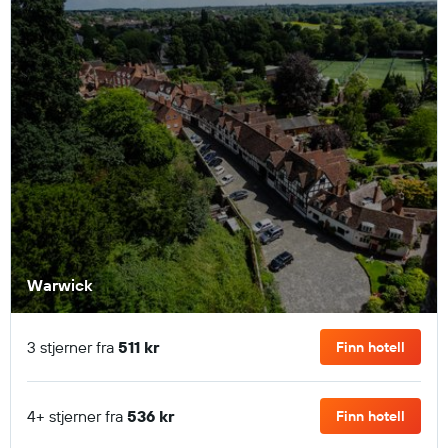
Warwick
3 stjerner fra
511 kr
Finn hotell
4+ stjerner fra
536 kr
Finn hotell