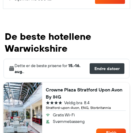
De beste hotellene
Warwickshire
Dette er de beste prisene for
15.-16.
Endre datoer
aug.
.
Crowne Plaza Stratford Upon Avon
By IHG
4 stjerner
Veldig bra
8.4
Stratford-upon-Avon, ENG, Storbritannia
Gratis Wi-Fi
Svømmebasseng
Sjekk