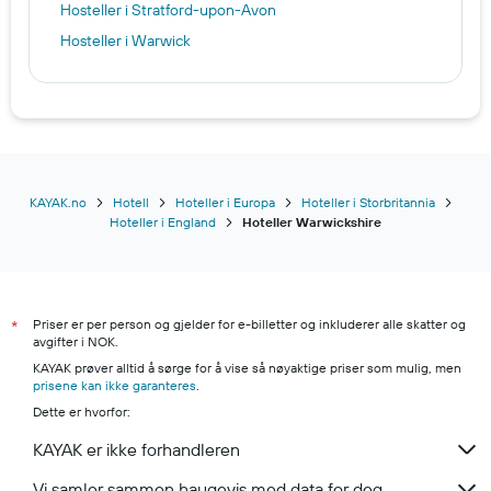
Hosteller i Stratford-upon-Avon
Hosteller i Warwick
KAYAK.no
Hotell
Hoteller i Europa
Hoteller i Storbritannia
Hoteller i England
Hoteller Warwickshire
Priser er per person og gjelder for e-billetter og inkluderer alle skatter og
*
avgifter i NOK.
KAYAK prøver alltid å sørge for å vise så nøyaktige priser som mulig, men
prisene kan ikke garanteres
.
Dette er hvorfor:
KAYAK er ikke forhandleren
Vi samler sammen haugevis med data for deg