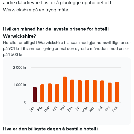
andre datadrevne tips for å planlegge oppholdet ditt i
Warwickshire på en trygg måte.
Hvilken måned har de laveste prisene for hotell i
Warwickshire?
Hoteller er billigst i Warwickshire i Januar, med gjennomsnittlige priser
på 901 kr. Til sammenligning er mai den dyreste måneden, med priser
på 1 503 kr.
2 000 kr
Bar
Chart
graphic.
chart
with
1 000 kr
12
bars.
0
Diagrammet
feb.
mai
aug.
nov.
mar.
jun.
sep.
des.
jan.
apr.
jul.
okt.
nedenfor
End
of
viser
interactive
gjennomsnittsprisen
chart
for
Hva er den billigste dagen å bestille hotell i
et