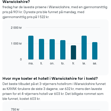
Warwickshire?
rom
fredag har de laveste prisene i Warwickshire, med en gjennomsnittlig
per
pris på 901 kr. Dyreste pris ble funnet på mandag, med
måned
gjennomsnittlig pris på 1 522 kr.
Diagrammets
1
X-
2 000 kr
akse
Bar
Chart
viser
graphic.
chart
with
månedene.
1 000 kr
7
Diagrammets
bars.
1
Y-
Diagrammet
0
akse
nedenfor
ma.
ti.
on.
to.
fr.
lø.
sø.
End
viser
of
viser
gjennomsnittsprisen
interactive
gjennomsnittsprisen
chart
for
for
Hvor mye koster et hotell i Warwickshire for i kveld?
et
et
rom
Det beste tilbudet på et 3-stjerners hotellrom i Warwickshire funnet
rom
av KAYAK-brukere de siste 3 dagene, var 632 kr, mens den laveste
for
prisen for et 4-stjerners hotell var 603 kr. Det billigste rommet som
hver
ble funnet, kostet 603 kr.
ukedag
Diagrammets
750 kr
1