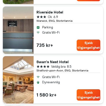
Riverside Hotel
3 stjerner
Ok
6.9
Warwick, ENG, Storbritannia
Parking
Gratis Wi-Fi
Sjekk
735 kr+
tilgjengelighet
Swan's Nest Hotel
4 stjerner
Veldig bra
8.5
Stratford-upon-Avon, ENG, Storbritannia
Gratis Wi-Fi
Dyrevennlig
Sjekk
1 580 kr+
tilgjengelighet