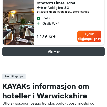
Stratford Limes Hotel
3 stjerner
Veldig bra
8.0
Stratford-upon-Avon, ENG, Storbritannia
Parking
Gratis Wi-Fi
Sjekk
1 179 kr+
tilgjengelighet
Vis mer
Bestillingstips
KAYAKs informasjon om
hoteller i Warwickshire
Utforsk sesongmessige trender, perfekt bestillingstid og