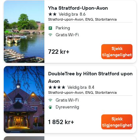
Yha Stratford-Upon-Avon
2 stjerner
Veldig bra
8.6
Stratford-upon-Avon, ENG, Storbritannia
Parking
Gratis Wi-Fi
Sjekk
722 kr+
tilgjengelighet
DoubleTree by Hilton Stratford upon
Avon
4 stjerner
Veldig bra
8.4
Stratford-upon-Avon, ENG, Storbritannia
Gratis Wi-Fi
Dyrevennlig
Sjekk
1 852 kr+
tilgjengelighet