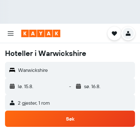
Hoteller i Warwickshire
Warwickshire
lø. 15.8.
-
sø. 16.8.
2 gjester, 1 rom
Søk