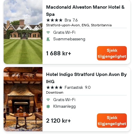
Macdonald Alveston Manor Hotel &
Spa
4 stjerner
Bra
7.6
Stratford-upon-Avon, ENG, Storbritannia
Gratis Wi-Fi
Svømmebasseng
Sjekk
1 688 kr+
tilgjengelighet
Hotel Indigo Stratford Upon Avon By
IHG
4 stjerner
Fantastisk
9.0
Downtown
Gratis Wi-Fi
Klimaanlegg
Sjekk
2 120 kr+
tilgjengelighet