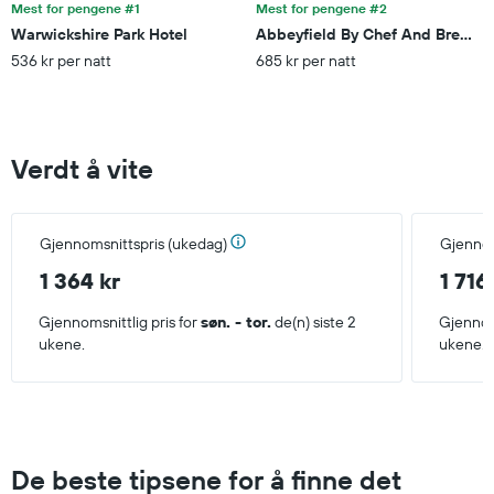
Mest for pengene #1
Mest for pengene #2
Warwickshire Park Hotel
Abbeyfield By Chef And Brewer 
536 kr per natt
685 kr per natt
Verdt å vite
Gjennomsnittspris (ukedag)
Gjennom
1 364 kr
1 716
Gjennomsnittlig pris for
søn. - tor.
de(n) siste 2
Gjennoms
ukene.
ukene.
De beste tipsene for å finne det