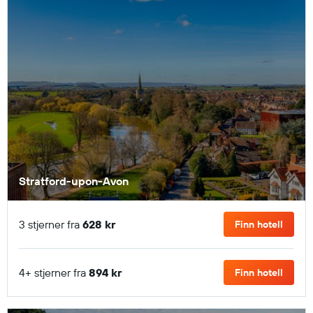
Stratford-upon-Avon
3 stjerner fra
628 kr
Finn hotell
4+ stjerner fra
894 kr
Finn hotell